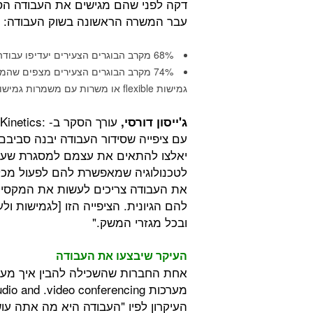
דקה לפני שהם מגישים את העבודה הסמ
עבר המשרה הראשונה בשוק העבודה:
68% מקרב הבוגרים הצעירים יעדיפו עבודה מרחוק או אפשרות לעבוד חלקית מרחוק work remotely.
74% מקרב הבוגרים הצעירים מצפים שה
גמישות flexible או משרות עם משמרות גמישות.
ג'ייסון דורסי,
עם ציפייה שסידור העבודה יבנה סבי
יאלצו להתאים את עצמם למסגרת שעות 
לטכנולוגיה שמאפשרת להם לפעול מכל
את העבודה צריכים לעשות את המקסימ
להם הגיונית. הציפייה הזו [לגמישות ו
ובכל מגזרי המשק."
העיקר שיבצעו את העבודה
העיקרון לפיו "העבודה היא מה אתה עו