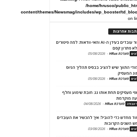
/home/hrusco/public_ht
content/themes/Newsmag/includes/wp_booster/td_blo
on l
תבות אחרונות
שימור עובדים בעידן ה-AI והאי-וודאות: למה פיטורים
א פתרון קסם
מערכת HRus
-
05/08/2026
גים
מודי התווך שיש להציב בבסיס תהליך הגיוס
וג המעסיק
מערכת HRus
-
05/08/2026
גים
פי מעסיקים תחת אותו גג: חובת שימוע וחלף
עה מוקדמת
מערכת HRus
-
04/08/2026
י עבודה
ד מחדש כדי להוביל: איך להכשיר את העובדים
ש השנים הקרובות
מערכת HRus
-
03/08/2026
גים