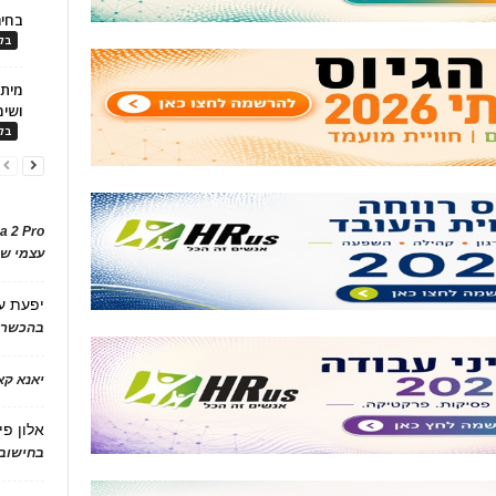
בחיר
בלו
ושימ
בלו
a 2 Pro
עצמי של
יפעת
ע
בהכשרת
יאנא ק
אלון פי
בחישוב 