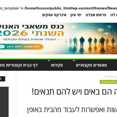
post_template' in
/home/hrusco/public_html/wp-content/themes/News
לנו
פרסמו אצלנו
ימי עיון
אינדקס עסקים
מאמרים מקצועיים
סקירות
דף הבית וקטגוריות מש
הם תנאים!
ה
סידור עבודה
ה הם באים ויש להם תנאים!
ישות ואפשרות לעבוד מהבית באופן