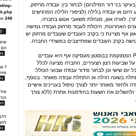
קר בני דור המילניום) לבחור בין: עבודה מרחוק,
ml/wp-
ום או עבודה בלילה (לציפורי הלילה המרגישים
ck.php
ר). לארה אוון, מנהלת משאבי אנוש בחברה,
ine
248
ים האחרונות, היכולת לעבוד מרחוק ועבודה גמישה
כ
ן אף מציינת כי בקרב העובדים שעובדים מרחוק יש
הם ל
חברת התקשורת Pan Communications הממוקמת בבוסטון מעסיקה אף היא עובדים
בלו
על שביעות רצון הצעירים, החברה מציעה לכלל
7 ע
ום שישי וכן לבחור סידור עבודה שבועי הכולל:
ומית
חלה בשעה רגילה או התחלת עבודה מאוחר. בנוסף,
בלו
ולחזור מאוחר יותר לצורך טיפול בעניינים אישיים
ר ולהשלים את השעות בהזדמנות אחרת (ללא צורך
חילו
הוד
דינ
ללמו
לחמ
בלו