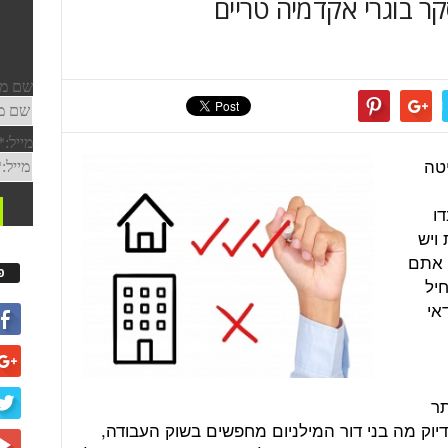
קר בוגרי אקדמיה טריים
יטה
דו
 ויש
 אתם
פ
יל
אי
אתר
Work  מראה לנו בדיוק מה בני דור המילניום מחפשים בשוק העבודה,