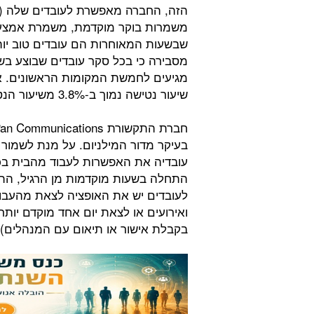
הזה, החברה מאפשרת לעובדים שלה (בעי
משמרות בוקר מוקדמת, משמרת אמצע הי
שבשעות המאוחרות הם עובדים טוב יות
מסבירה כי בכל סקר עובדים שבוצע בשנ
מגיעים לחמשת המקומות הראשונים. אוו
שיעור נטישה נמוך ב-3.8% משיעור הנטישה בקרב העובדים שמתייצבים במשרדי החברה.
בעיקר מדור המילניום. על מנת לשמור 
עובדיה את האפשרות לעבוד מהבית בכל י
התחלה בשעות מוקדמות מן הרגיל, הת
לעובדים יש את האופציה לצאת מהעבודה 
ואירועים או לצאת יום אחד מוקדם יות
בקבלת אישור או תיאום עם המנהלים).