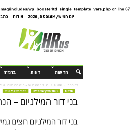
mag/includes/wp_booster/td_single_template_vars.php
on line
67
יום חמישי, אוגוסט 6, 2026
אודות
כתבו 
חדשות
דעות
ברנז'ה
דף הבית
חדשות
בני דור המילניום – הנה הם באים ויש ל
חדשות
ניהול מערך העובדים
ניהול משאבי אנוש
בני דור המילניום – הנ
בני דור המילניום רוצים גמ