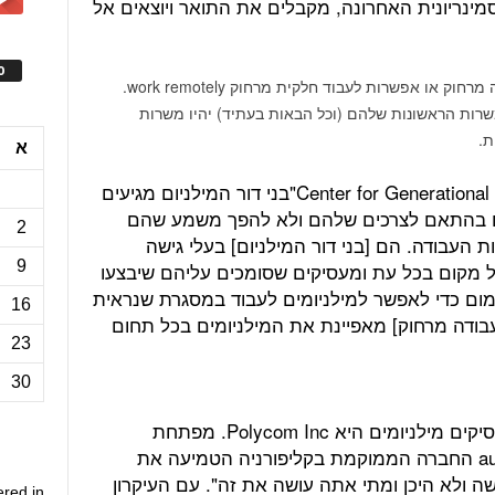
ינריונית האחרונה, מקבלים את התואר ויוצאים אל
ס
משרות הראשונות שלהם (וכל הבאות בעתיד) יהיו משרות
א
עורך הסקר ב- :Center for Generational Kinetics"בני דור המילניום מגיעים
בם בהתאם לצרכים שלהם ולא להפך משמע שהם
2
העבודה. הם [בני דור המילניום] בעלי גישה
9
 מקום בכל עת ומעסיקים שסומכים עליהם שיבצעו
ום כדי לאפשר למילניומים לעבוד במסגרת שנראית
16
לעבודה מרחוק] מאפיינת את המילניומים בכל תחום
23
30
אחת החברות שהשכילה להבין איך מעסיקים מילניומים היא Polycom Inc. מפתחת
מערכות audio and .video conferencing החברה הממוקמת בקליפורניה הטמיעה את
שה ולא היכן ומתי אתה עושה את זה". עם העיקרון
ered in