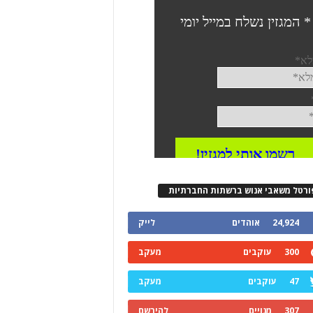
ורטל משאבי אנוש ברשתות החברתיות
24,924
אוהדים
לייק
300
עוקבים
מעקב
47
עוקבים
מעקב
307
מנויים
להירשם