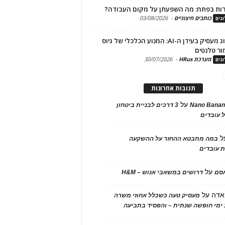
ות בפתח: מה השפעתן על מקום העבודה?
כותבים חיצוניים
-
03/08/2026
גים
מיתוג מעסיק בעידן ה-AI: המנוע הכלכלי של גיוס
ור טלנטים
מערכת HRus
-
30/07/2026
גים
תגובות אחרונות
על
Nano Banan
3 דרכים לבניית ביטחון
 עובדים
ל
במה מתבטא ההחזר על ההשקעה
 עובדים
על
אסם
דרושים במשאבי אנוש – H&M
אדה
על
מעסיק טעה כשכלל אחוזי משרה
ימי חופשה שנתית – והפסיד בתביעה