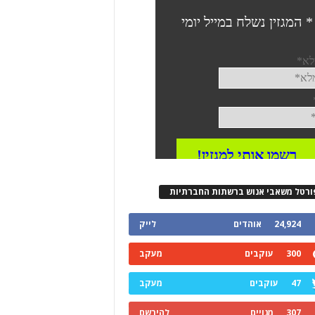
ורטל משאבי אנוש ברשתות החברתיות
24,924
אוהדים
לייק
300
עוקבים
מעקב
47
עוקבים
מעקב
307
מנויים
להירשם