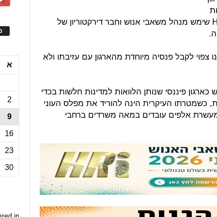
ות
מ-110 אלף עובדים. לפני הגעתו ל-HSE שימש מנהל משאבי אנוש וחבר דירקטוריון של
ה.
ס
מקג'ארת' אינו צפוי לקבל פנסיה מיוחדת מהארגון עם עזיבתו ולא
א
מי הוקם בשנת 1944 ומשמש כארגון פיננסי שנותן הלוואות למדינות חלשות בכדי
2
ות, כשמטרתו העיקרית הינה להוריד את מפלס העוני
 מעשרת אלפים עובדים במאה משרדים ברחבי
9
16
23
30
ered in