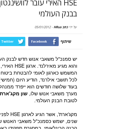
HSE האירי עובר לוושינג
בבנק העולמי
על ידי
כתב HRus
-
05/01/2012
שיתוף
Twitter
Facebook
יש סמנכ"ל משאבי אנוש חדש לבנק הע
והוא מגיע מאירלנד. ארגון HSE האירי,
המשמש כארגון לאומי להבטחת ביטוח ר
לכל תושבי אילרנד, הודיע היום (חמישי)
בעוד שלושה חודשים הוא ייפרד ממנהל
מערך משאבי אנוש שלו,
שון
מקג'ארת'
לטובת הבנק העולמי.
מקג'ארת', אשר הגיע
שנים, ישמש כסמנכ"ל משאבי האנוש ש
הבנק הבינלאומי. במסגרת תפקידו בארג