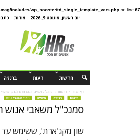
mag/includes/wp_booster/td_single_template_vars.php
on line
67
יום ראשון, אוגוסט 9, 2026
אודות
כתבו 
חדשות
דעות
ברנז'ה
דף הבית
חדשות
סמנכ"ל משאבי אנוש חדש לבנק העולמי
חדשות
ברנז'ה
מינויים
ניהול משאבי אנוש
סמנכ"ל משאבי אנוש ח
שון מקג'ארת', ששימש עד 