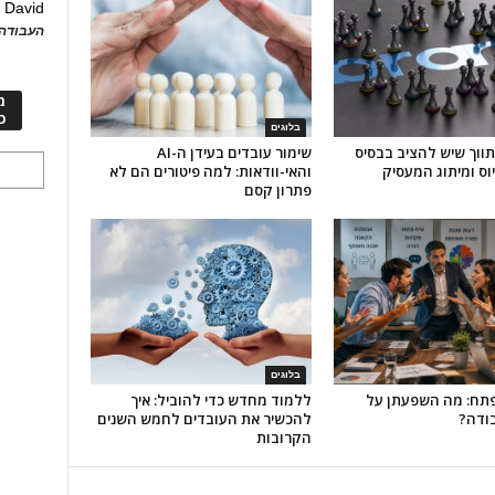
David
ע
העבודה 
מ
כ
בלוגים
התווך שיש להציב בבסיס
שימור עובדים בעידן ה-AI
וס ומיתוג המעסיק
והאי-וודאות: למה פיטורים הם לא
פתרון קסם
בלוגים
פתח: מה השפעתן על
ללמוד מחדש כדי להוביל: איך
ודה?
להכשיר את העובדים לחמש השנים
הקרובות