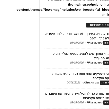
/home/hrusco/public_ht
content/themes/Newsmag/includes/wp_booster/td_blo
on l
תבות אחרונות
שימור עובדים בעידן ה-AI והאי-וודאות: למה פיטורים
א פתרון קסם
מערכת HRus
-
05/08/2026
גים
מודי התווך שיש להציב בבסיס תהליך הגיוס
וג המעסיק
מערכת HRus
-
05/08/2026
גים
פי מעסיקים תחת אותו גג: חובת שימוע וחלף
עה מוקדמת
מערכת HRus
-
04/08/2026
י עבודה
ד מחדש כדי להוביל: איך להכשיר את העובדים
ש השנים הקרובות
מערכת HRus
-
03/08/2026
גים