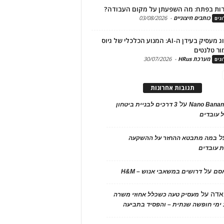
ות בפתח: מה השפעתן על מקום העבודה?
כותבים חיצוניים
-
03/08/2026
גים
מיתוג מעסיק בעידן ה-AI: המנוע הכלכלי של גיוס
ור טלנטים
מערכת HRus
-
30/07/2026
גים
תגובות אחרונות
על
Nano Banan
3 דרכים לבניית ביטחון
 עובדים
ל
במה מתבטא ההחזר על ההשקעה
 עובדים
על
אסם
דרושים במשאבי אנוש – H&M
אדה
על
מעסיק טעה כשכלל אחוזי משרה
ימי חופשה שנתית – והפסיד בתביעה