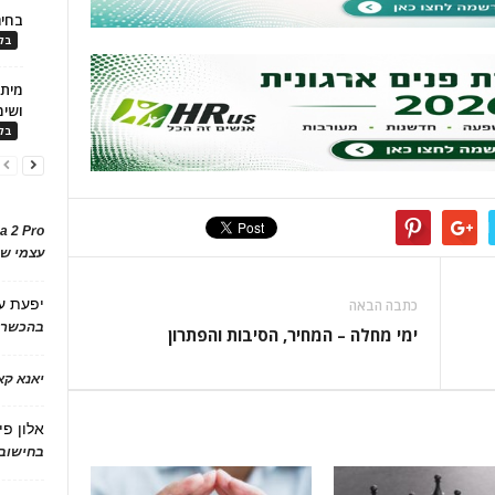
בחיר
בלו
ושימ
בלו
a 2 Pro
עצמי של
יפעת
ע
כתבה הבאה
בהכשרת
ימי מחלה – המחיר, הסיבות והפתרון
יאנא ק
אלון פי
בחישוב 