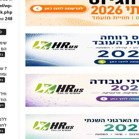
ml/wp-
ck.php
ine
248
כ
הם ל
בלו
7 ע
ומית
בלו
חילו
הוד
דינ
ללמו
לחמ
בלו