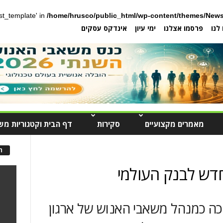
post_template' in
/home/hrusco/public_html/wp-content/themes/News
לנו
פרסמו אצלנו
ימי עיון
אינדקס עסקים
מאמרים מקצועיים
סקירות
דף הבית וקטגוריות מש
ה
דש לבנק העולמי
כה כמנהל משאבי האנוש של ארגון