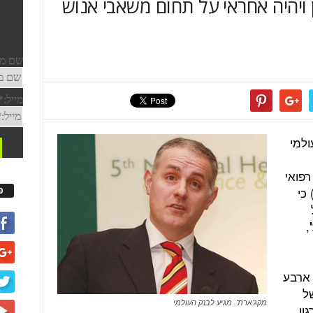
טון ויהיה אחראי על תחום משאבי אנוש
ולמי
פואי
 כי
פ
,
 לארגון HSE לפני ארבע
ל
מקג'ארת'. מגיע לבנק העולמי
ון