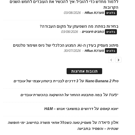
ד מחדש כדי להוביל: איך להכשיר את העובדים לחמש השנים
בות
מערכת HRus
-
03/08/2026
ים
ות בפתח: מה השפעתן על מקום העבודה?
כותבים חיצוניים
-
03/08/2026
ים
בעידן ה-AI: המנוע הכלכלי של גיוס ושימור טלנטים
מערכת HRus
-
30/07/2026
ים
תגובות אחרונות
על
Nano Banana 2
3 דרכים לבניית ביטחון עצמי של עובדים
על
במה מתבטא ההחזר על ההשקעה בהכשרת עובדים
על
 קאסם
דרושים במשאבי אנוש – H&M
 פיאדה
על
מעסיק טעה כשכלל אחוזי משרה בחישוב ימי חופשה
ת – והפסיד בתביעה