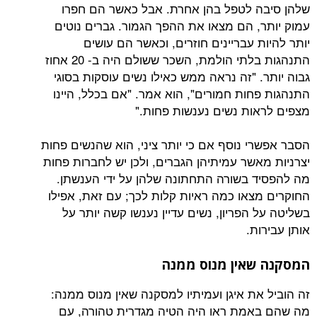
 לטפל בהן אחרת. אבל כאשר הם חפרו
, הם מצאו את ההפך הגמור. גברים נוטים
 עבריינים חוזרים, וכאשר הם עושים
התנהגות בלתי הולמת, השכר ששולם היה ב- 20 אחוז
 "זה נראה ממש כאילו נשים עוסקות בסוגי
חות חמורים", הוא אמר. "אם בכלל, היינו
ות נשים נענשות פחות."
י נוסף אם כי יותר ציני, הוא שהנשים פחות
אשר עמיתיהן הגברים, ולכן יש לחברות פחות
 בשורה התחתונה שלהן על ידי הענשתן.
צאו כמה ראיות קלות לכך; עם זאת, אפילו
הפריון, נשים עדיין נענשו קשה יותר על
ת.
אין מנוס ממנה
את איגן ועמיתיו למסקנה שאין מנוס ממנה:
מת ראו היה הטיה מגדרית טהורה, עם