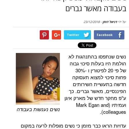
סקירות
 מאשר גברים
דף הבית
תן
-
23/12/2018
Twitter
Face
סו בהתנהגות לא
בעלות סיכוי גבוה
של פי 20 לפיטורין ו -30%
י למצוא תעסוקה
שיית השירותים
, מאשר גברים. כך
חדש של מארק איגן
מיתיו (Mark Egan and
נשים נענשות בעבודה
c
או כבר מזמן כי נשים מופלות לרעה במקום