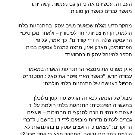
כשיו נראה כי הן גם נענשות קשה יותר
ם כאשר הן טועות.
 מגלה שכאשר נשים עסקו בהתנהגות בלתי
היו צפויות יותר לפיטורין – ולאחר מכן סיכויי
הן היו די קודרים". כך אמר, על פי
 מארק איגן, מרצה למנהל עסקים בבית
הל עסקים בהרווארד.
 את ממצאי ההתנהגות השגויה במאמר
, "כאשר הארי פיטר את סאלי: הסטנדרט
ישה של התנהגות בלתי הולמת".
ונאה לכאורה הדגיש סוד קטן מלוכלך
פיננסית: התנהגות בלתי הולמת על ידי
נסיות זוכה לסנקציות מחמירות – ויועצים
ם נדירות מובאים לידי דין בחשבון, לדברי
"מצאנו כי היועצים עוסקים בהתנהגות לא
הולמת בתדירות גבוהה. המחקר מצא כי אחד מכל 12