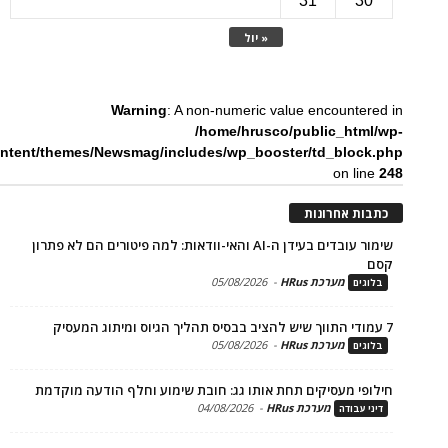
31
3
« יול
Warning
: A non-numeric value encounte
/home/hrusco/public_htm
content/themes/Newsmag/includes/wp_booster/td_bloc
on li
ת אחרונות
שימור עובדים בעידן ה-AI והאי-וודאות: למה פיטורים הם לא פתרון
מערכת HRus
-
05/08/2026
ים
מערכת HRus
-
05/08/2026
ים
פי מעסיקים תחת אותו גג: חובת שימוע וחלף הודעה מוקדמת
מערכת HRus
-
04/08/2026
 עבודה