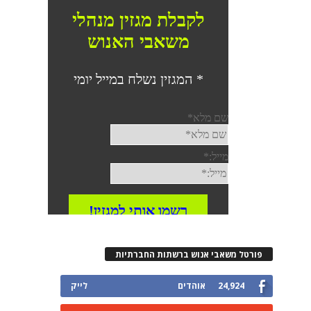
רטל משאבי אנוש ברשתות החברתיות
24,924
אוהדים
לייק