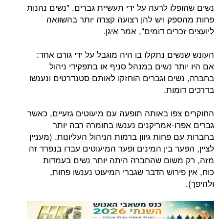
לו לרעה על ידי תעשיית גברים. "נשים נהנות
ק ויש להן רצועה קצרה יותר בהשוואה
רים דומים", אמר איגן.
ם נתקלו בו היה מוגבל על ידי גורם אחד:
ר נשים במנהל סניף או בתפקידי ניהול
ים וגברים הוחזקו לאותם סטנדרטים ונענשו
מות.
פו באותה תופעה עם מיעוטים גזעיים, כאשר
ו-אמריקנים נענשו בחומרה רבה יותר
פחות גיוון ברמות הניהול העליונות. (מעניין
ר בין המינים ופער המיעוטים עבדו בנפרד זה
שום שהחברה היתה יותר נשים בעמדות
ירוש הדבר שגברי המיעוט נענשו פחות,