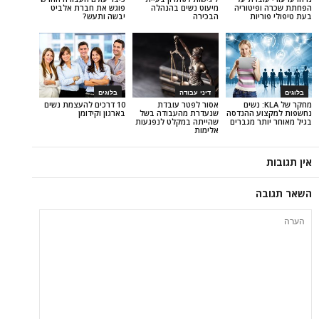
יטוריה
מיעוט נשים בהנהלה
פוגש את חברת אלביט
יות
הבכירה
יבשה ותעש?
דיני עבודה
בלוגים
קר של KLA: נשים
אסור לפטר עובדת
10 דרכים להעצמת נשים
ע ההנדסה
שנעדרת מהעבודה בשל
בארגון וקידומן
ר מגברים
שהייתה במקלט לנפגעות
אלימות
ה