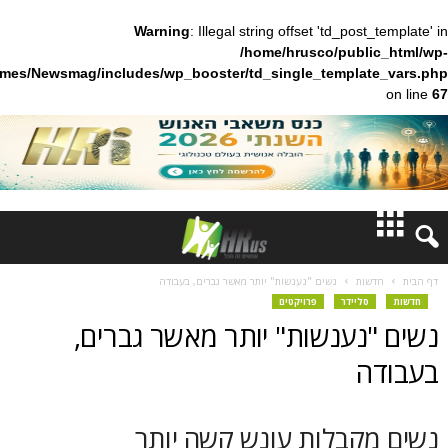
Warning
: Illegal string offset 'td_pos
/home/hrusco/publ
content/themes/Newsmag/includes/wp_booster/td_single_templa
חדשות
ות
נשים "נענשות" יותר מאשר גברים, בעבודה
ליידר
פרויקטים
דעות
נענשות" יותר מאשר גברים,
ברנז'ה
מאמרים
קבלות עונש קשה יותר