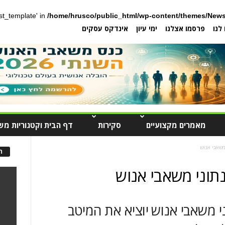
post_template' in
/home/hrusco/public_html/wp-content/themes/News
לנו
פרסמו אצלנו
ימי עיון
אינדקס עסקים
מאמרים מקצועיים
סקירות
דף הבית וקטגוריות מש
 משאבי אנוש
ה
נתוני משאבי אנוש
ני משאבי אנוש יוציא את המיטב