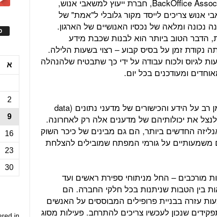
ג'וליה מנץ', סגנית נשיא בכירה ב-BackOffice Associates, חברת ייעוץ למשאבי אנוש,
wor שמנהלי משאבי אנוש צריכים לייסד מקור גלובלי ל"אמת" של
ה נכונה ומלאה של נכסיו האנושיים של הארגון.
ס
ת, הדבר הטוב ביותר הוא לבנות שכבת מידע
 נקודת זמן על בסיס קבוע – רצוי בשעות הלילה.
 לגיוס ולכוח עבודה על ידי כך שתבטיח שלהנהלה
א
וחדים ומעודכנים בכל יום.
2
בעוד תעשיות אחרות נסמכות לאורך זמן רב על הידע והכישורים של מדעני נתונים (data
9
ש החל לנצל את יכולותיהם של מדענים אלה רק לאחרונה.
ליזה החדשים ביותר, הם גם מבינים של כיכר השוק
16
ם משמעותיים על גורמי המפתח שמובילים להצלחת
23
30
ות מורכבים – החל מניתוחי ספירת ראשים ועד
ות בין הטבות שניתנות בכל חלקי החברה. הם
עות עזרה בבניית פרופילים המבוססים על האנשים
פקידים שנכון לעכשיו צריכים להתרחב. פעילות מסוג
ered in