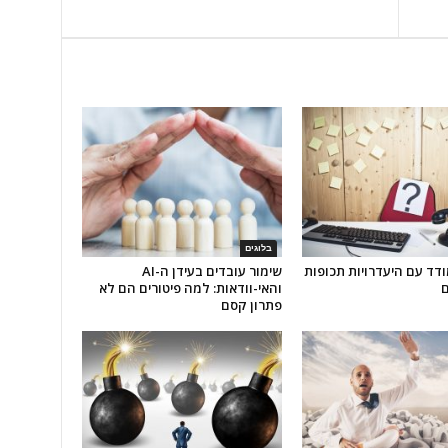
בלוגים
דד עם היעדרויות תכופות
שימור עובדים בעידן ה-AI
ם
והאי-וודאות: למה פיטורים הם לא
פתרון קסם