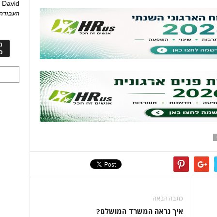
David
ע
העבודה 
מ
כ
כתבה הבאה
איך נראה המשרד המושלם?