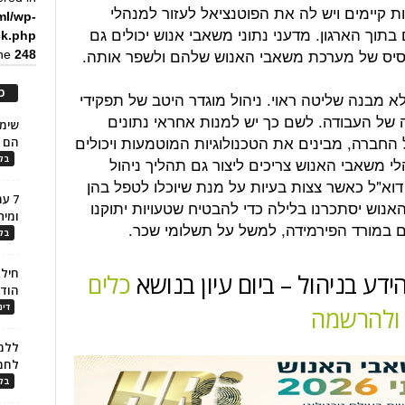
ת קיימים ויש לה את הפוטנציאל לעזור למנהלי
ml/wp-
בתוך הארגון. מדעני נתוני משאבי אנוש יכולים גם
ck.php
 הבסיס של מערכת משאבי האנוש שלהם ולשפר אותה.
ine
248
כ
א מבנה שליטה ראוי. ניהול מוגדר היטב של תפקידי
ה של העבודה. לשם כך יש למנות אחראי נתונים
החברה, מבינים את הטכנולוגיות המוטמעות ויכולים
הם ל
לי משאבי האנוש צריכים ליצור גם תהליך ניהול
בלו
וא"ל כאשר צצות בעיות על מנת שיוכלו לטפל בהן
7 ע
האנוש יסתכרנו בלילה כדי להבטיח שטעויות יתוקנו
ומית
ם במורד הפירמידה, למשל על תשלומי שכר.
בלו
חילו
דע בניהול – ביום עיון בנושא
כלים
הוד
דינ
ם ולהרשמה
ללמו
לחמ
בלו