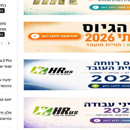
בחיר
בלו
ושימ
בלו
a 2 Pro
עצמי של
יפעת
ע
בהכשרת
יאנא ק
אלון פי
בחישוב 