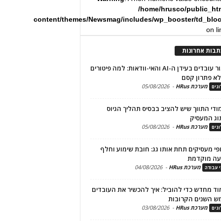
/home/hrusco/public_ht
content/themes/Newsmag/includes/wp_booster/td_blo
on l
תבות אחרונות
שימור עובדים בעידן ה-AI והאי-וודאות: למה פיטורים
א פתרון קסם
מערכת HRus
-
05/08/2026
גים
מודי התווך שיש להציב בבסיס תהליך הגיוס
וג המעסיק
מערכת HRus
-
05/08/2026
גים
פי מעסיקים תחת אותו גג: חובת שימוע וחלף
עה מוקדמת
מערכת HRus
-
04/08/2026
י עבודה
ד מחדש כדי להוביל: איך להכשיר את העובדים
ש השנים הקרובות
מערכת HRus
-
03/08/2026
גים