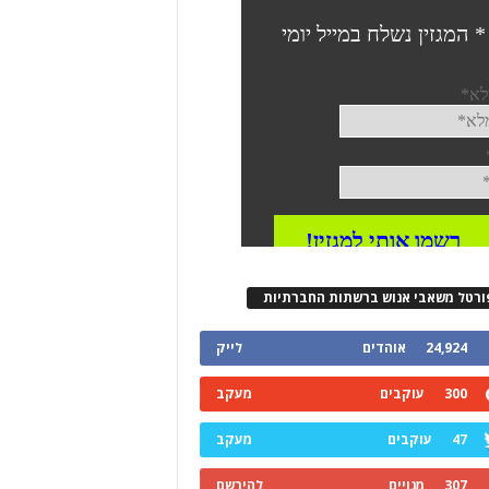
ורטל משאבי אנוש ברשתות החברתיות
24,924
אוהדים
לייק
300
עוקבים
מעקב
47
עוקבים
מעקב
307
מנויים
להירשם