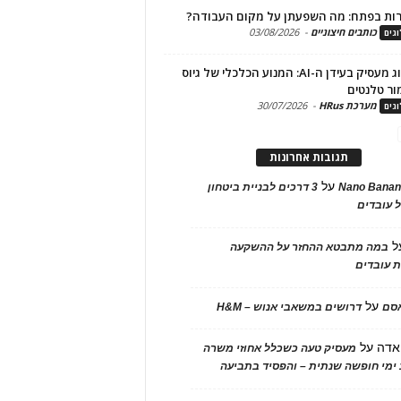
ות בפתח: מה השפעתן על מקום העבודה?
כותבים חיצוניים
-
03/08/2026
גים
מיתוג מעסיק בעידן ה-AI: המנוע הכלכלי של גיוס
ור טלנטים
מערכת HRus
-
30/07/2026
גים
תגובות אחרונות
על
Nano Banan
3 דרכים לבניית ביטחון
 עובדים
ל
במה מתבטא ההחזר על ההשקעה
 עובדים
על
אסם
דרושים במשאבי אנוש – H&M
אדה
על
מעסיק טעה כשכלל אחוזי משרה
ימי חופשה שנתית – והפסיד בתביעה