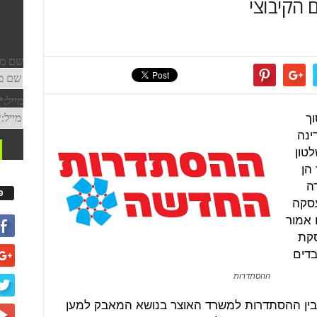
 הקיבוצי
וך
ינה
טון
 הן
ה
פ
עסקה
 אמור
סקת
בדים
.
ההסתדרות
בין ההסתדרות למשרד האוצר בנושא המאבק למען