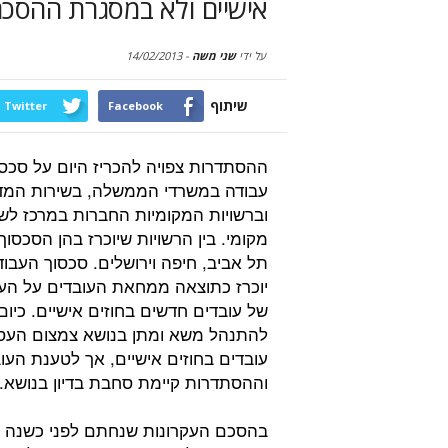
אישיים ולא במסגרת ההסכם
על ידי
שני משה
-
14/02/2013
שיתוף
Twitter
Facebook
ההסתדרות צפויה להכריז היום על סכס
עבודה במשרדי הממשלה, בשירות המד
וברשויות המקומיות החברות במרכז לשל
מקומי. בין הרשויות שיוכרז בהן הסכסוך
תל אביב, חיפה וירושלים. סכסוך העבוד
יוכרז כתוצאה ממחאת העובדים על ה
של עובדים חדשים בחוזים אישיים. כיום
להתנהל משא ומתן בנושא צמצום הע
עובדים בחוזים אישיים, אך לטענת העו
וההסתדרות קיימת סחבת בדיון בנושא
בהסכם העקרונות שנחתם לפני כשנה 