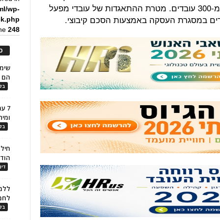
מתכות" בעכו. המפעל מעסיק למעלה מ-300 עובדים. מטרת ההתאגדות של עובדי מפעל
ml/wp-
דים במסגרת העסקה באמצעות הסכם קיבוצי.
ck.php
ine
248
כ
הם ל
בלו
7 ע
ומית
בלו
חילו
הוד
דינ
ללמו
לחמ
בלו