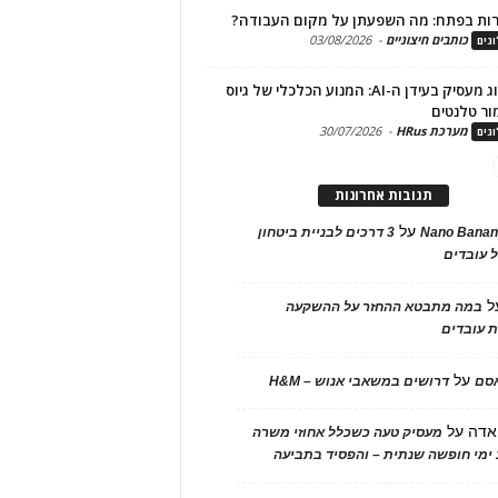
ות בפתח: מה השפעתן על מקום העבודה?
כותבים חיצוניים
-
03/08/2026
גים
מיתוג מעסיק בעידן ה-AI: המנוע הכלכלי של גיוס
ור טלנטים
מערכת HRus
-
30/07/2026
גים
תגובות אחרונות
על
Nano Banan
3 דרכים לבניית ביטחון
 עובדים
ל
במה מתבטא ההחזר על ההשקעה
 עובדים
על
אסם
דרושים במשאבי אנוש – H&M
אדה
על
מעסיק טעה כשכלל אחוזי משרה
ימי חופשה שנתית – והפסיד בתביעה