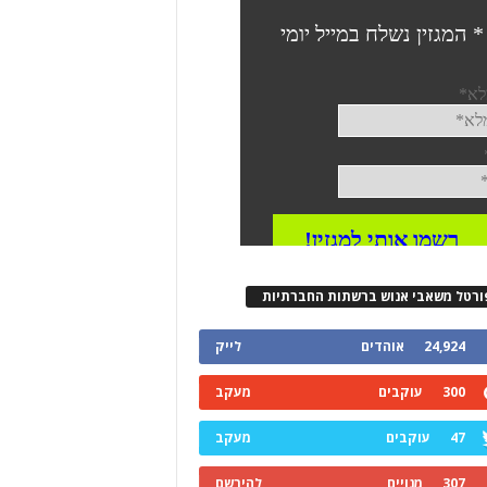
ורטל משאבי אנוש ברשתות החברתיות
24,924
אוהדים
לייק
300
עוקבים
מעקב
47
עוקבים
מעקב
307
מנויים
להירשם