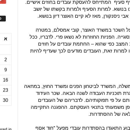
ף סעיף המתייחס להעסקת עובדים בחוזים אישיים.
ו בנושא. למרות הסעיף ולמרות בקשתו של יושב
י ניסנקורן, מאז לא קיים האוצר דיון בנושא.
ס
 על השכר במשרד האוצר, קובי אמסלם, במטרה
וגייה. הפניות החוזרות לא נשאו פרי. לדבריו, ככל
א
המצב כפי שהוא – החתמת עובדים על חוזים
 למרות זאת, העובדים מודעים לכך שעדיף להיות
2
9
16
ובדי משרדי הממשלה, המשרד לביטחון הפנים ומשרד החוץ, במחאה
23
ת תוכניות העבודה לשנה הבאה. שכר העידוד
תם על פי תפוקותיהם. לדבריהם של העובדים
30
פן משמעותי בתנאי העסקתם. ההפגנה התקיימה
לאה של ההסתדרות.
ע התאגדו בהסתדרות עובדי מפעל "חוד אסף
ered in