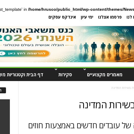
post_template' in
/home/hrusco/public_html/wp-content/themes/News
לנו
פרסמו אצלנו
ימי עיון
אינדקס עסקים
מאמרים מקצועיים
סקירות
דף הבית וקטגוריות מש
דה בשירות המדינה
ה
בשירות המדינה
של עובדים חדשים באמצעות חוזים