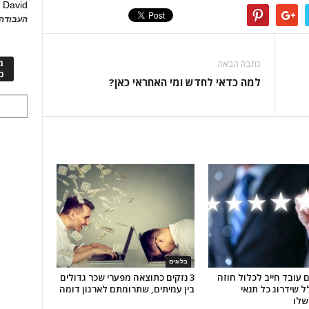
David
ע
העבודה 
מ
כתבה הבאה
כ
למה כדאי לחדש ומי האחראי כאן?
בלוגים
 עובד חייב לכלול חוזה
3 נזקים כתוצאה מפערי שכר גדולים
 שידרוג כל תנאי
בין עמיתים, שתרומתם לארגון דומה
שלו