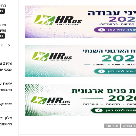
בחיר
בלו
ושימ
בלו
a 2 Pro
עצמי של
יפעת
ע
בהכשרת
יאנא ק
אלון פי
בחישוב 
אי העסקה
תנאי שכר