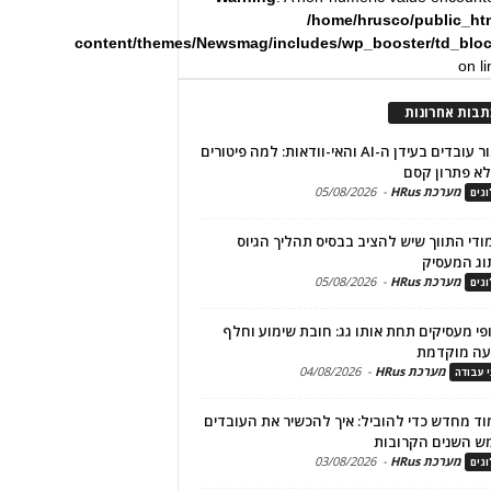
/home/hrusco/public_ht
content/themes/Newsmag/includes/wp_booster/td_blo
on l
תבות אחרונות
שימור עובדים בעידן ה-AI והאי-וודאות: למה פיטורים
א פתרון קסם
מערכת HRus
-
05/08/2026
גים
מודי התווך שיש להציב בבסיס תהליך הגיוס
וג המעסיק
מערכת HRus
-
05/08/2026
גים
פי מעסיקים תחת אותו גג: חובת שימוע וחלף
עה מוקדמת
מערכת HRus
-
04/08/2026
י עבודה
ד מחדש כדי להוביל: איך להכשיר את העובדים
ש השנים הקרובות
מערכת HRus
-
03/08/2026
גים