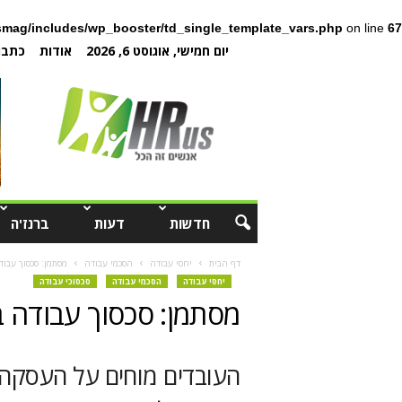
mag/includes/wp_booster/td_single_template_vars.php
on line
67
יום חמישי, אוגוסט 6, 2026
אודות
כתבו 
חדשות
דעות
ברנז'ה
דף הבית
יחסי עבודה
הסכמי עבודה
מסתמן: סכסוך עבו
יחסי עבודה
הסכמי עבודה
סכסוכי עבודה
מסתמן: סכסוך עבודה 
העובדים מוחים על העסקה 