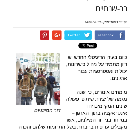
סקירות
יים
דף הבית
תן
-
14/01/2019
Twitter
Face
 הדיגיטלי החדש יש
 על ניהול כישרונות,
טרטגיות עבור
מרים, כי ישנה
צירת שיתופי פעולה
יימים יחד
דור המילניום
ה בתוך הארגון –
 דור המילניום, אשר
יפות בחברות בשל התרומות שלהם והכרה