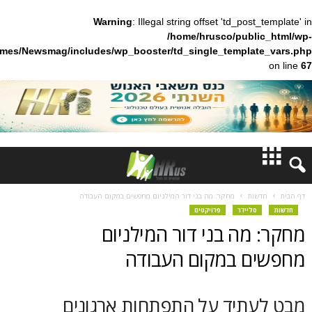
Warning
: Illegal string offset 'td_pos
/home/hrusco/publ
content/themes/Newsmag/includes/wp_booster/td_single_templa
חדשות
ות
מחקר: מה בני דור המילניום מחפשים במקום העבודה
ליידר
פרויקטים
דעות
מה בני דור המילניום
ברנז'ה
 במקום העבודה
מאמרים
תיד על התפתחות ארגונים