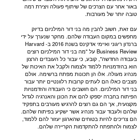
עם הצרכים של שיתוף פעולה ויצירת רמה
 של מעורבות.
וב להבין מה בני דור המילניום בדיוק
קום העבודה שלהם. מחקר שנערך על ידי
ברנדון ריגוני ואיימי אדקינס בשנת 2016 ב- Harvard
Business Review על "מה בני דור המילניום רוצים
דשה", קובע, כי עבור כל העובדים הרצון
נויות ללמוד ולצמוח ולקבל את האיכות של
לה. אלו הן תכונות מפתח ברשימה. אולם
ו הם לעתים קרובות רלוונטיים יותר עבור
ילניום. הם חושבים כי העבודה והזדמנויות
ברה יספקו להם את הכונן והאנרגיה לגדול
אך הם גם רוצים להרגיש מעורבים בתפקיד
וד עבור מנהיג אשר ישקיע בפיתוח שלהם.
 להיות בטוחים שהארגון יעזור להם ללמוד,
התפתח להתקדמות הקריירה שלהם.