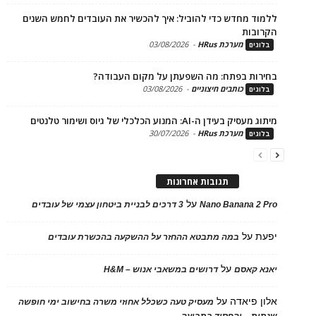
ד מחדש כדי להוביל: איך להכשיר את העובדים לחמש השנים
בות
מערכת HRus
-
03/08/2026
ים
ות בפתח: מה השפעתן על מקום העבודה?
כותבים חיצוניים
-
03/08/2026
ים
בעידן ה-AI: המנוע הכלכלי של גיוס ושימור טלנטים
מערכת HRus
-
30/07/2026
ים
תגובות אחרונות
על
Nano Banana 2
3 דרכים לבניית ביטחון עצמי של עובדים
על
במה מתבטא ההחזר על ההשקעה בהכשרת עובדים
על
 קאסם
דרושים במשאבי אנוש – H&M
 פיאדה
על
מעסיק טעה כשכלל אחוזי משרה בחישוב ימי חופשה