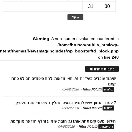
31
3
« יול
Warning
: A non-numeric value encounte
/home/hrusco/public_htm
content/themes/Newsmag/includes/wp_booster/td_bloc
on li
ת אחרונות
שימור עובדים בעידן ה-AI והאי-וודאות: למה פיטורים הם לא פתרון
מערכת HRus
-
05/08/2026
ים
מערכת HRus
-
05/08/2026
ים
פי מעסיקים תחת אותו גג: חובת שימוע וחלף הודעה מוקדמת
מערכת HRus
-
04/08/2026
 עבודה