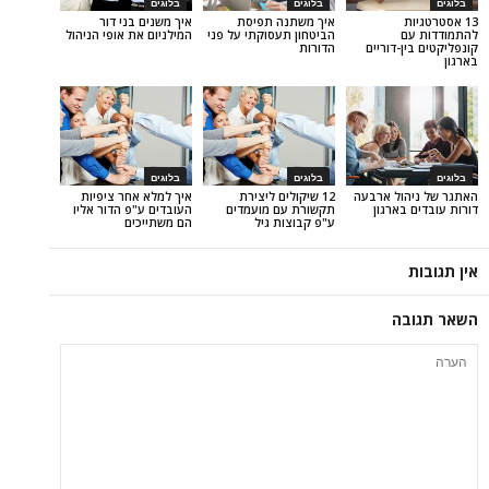
בלוגים
בלוגים
איך משתנה תפיסת
איך משנים בני דור
הביטחון תעסוקתי על פני
המילניום את אופי הניהול
דוריים
הדורות
בלוגים
בלוגים
ל ארבעה
12 שיקולים ליצירת
איך למלא אחר ציפיות
ארגון
תקשורת עם מועמדים
העובדים ע"פ הדור אליו
ע"פ קבוצות גיל
הם משתייכים
ה