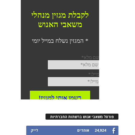
רטל משאבי אנוש ברשתות החברתיות
24,924
אוהדים
לייק