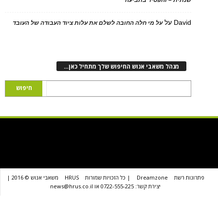
ת – והפסיד בתביעה
D
על
על מי חלה החובה לשלם את עלות ציוד העבודה של העובד
נהל משאבי אנוש החיפוש שלך מתחיל כאן…
שת
Dreamzone
| כל הזכויות שמורות
HRUS
משאבי אנוש © 2016 |
יצירת קשר: 0722-555-225 או news@hrus.co.il