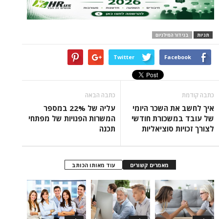
ור המילניום
Twitter
Face
כתבה הבאה
ת השכר היומי
עליה של 22% במספר
משכורת חודשי
המשרות הפנויות של מפתחי
ת סוציאליות
תכנה
מאמרים קשורים
עוד מאותו הכותב