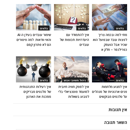
בלוגים
בלוגים
בלוגים
מתי למה ובכמה צריך
איך להתמודד עם
שימור עובדים בעידן ה-AI
לפצות עובד שבפועל הוא
היעדרויות תכופות של
והאי-וודאות: למה פיטורים
שכיר אבל הועסק
עובדים
הם לא פתרון קסם
כפרילנסר – חלק א
בלוגים
ניהול משאבי אנוש
בלוגים
איך למנוע מלחמות
איך לספק חוויה חיובית
איך רעילות התנהגותית
פנים-ארגוניות של מנהלים
למועמד פוטנציאלי בלי
של טלנטים מבריקים
על טלנטים מבוקשים
לטבוע בשאלות
מסכנת את הארגון
אין תגובות
השאר תגובה