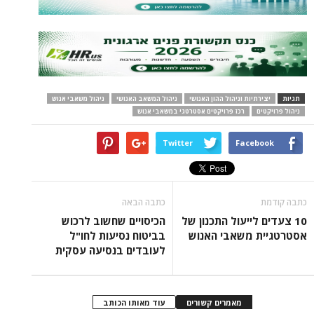
תגיות
יצירתיות וניהול ההון האנושי
ניהול המשאב האנושי
ניהול משאבי אנוש
ניהול פרויקטים
רכז פרויקטים אסטרטגי במשאבי אנוש
Twitter
Facebook
כתבה קודמת
כתבה הבאה
10 צעדים לייעול התכנון של
הכיסויים שחשוב לרכוש
אסטרטגיית משאבי האנוש
בביטוח נסיעות לחו"ל
לעובדים בנסיעה עסקית
מאמרים קשורים
עוד מאותו הכותב