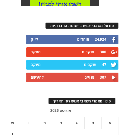
פורטל משאבי אנוש ברשתות החברתיות
24,924
אוהדים
לייק
300
עוקבים
מעקב
47
עוקבים
מעקב
307
מנויים
להירשם
סינון מאמרי משאבי אנוש לפי תאריך
אוגוסט 2026
א
ב
ג
ד
ה
ו
ש
1