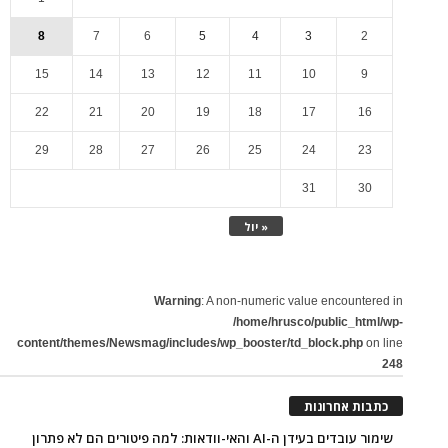
8
7
6
5
4
3
2
15
14
13
12
11
10
9
22
21
20
19
18
17
16
29
28
27
26
25
24
23
31
30
« יול
Warning
: A non-numeric value encountered in
/home/hrusco/public_html/wp-
content/themes/Newsmag/includes/wp_booster/td_block.php
on line
248
כתבות אחרונות
שימור עובדים בעידן ה-AI והאי-וודאות: למה פיטורים הם לא פתרון