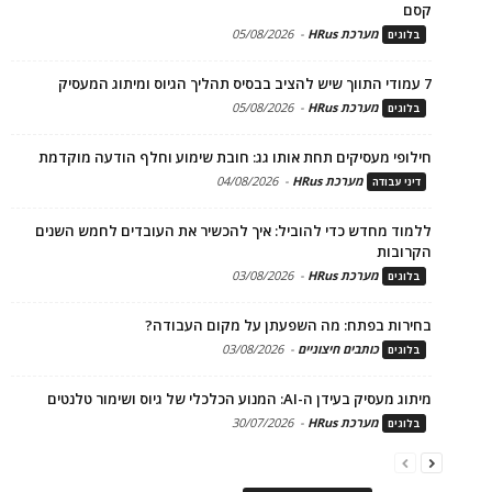
קסם
מערכת HRus
-
05/08/2026
בלוגים
7 עמודי התווך שיש להציב בבסיס תהליך הגיוס ומיתוג המעסיק
מערכת HRus
-
05/08/2026
בלוגים
חילופי מעסיקים תחת אותו גג: חובת שימוע וחלף הודעה מוקדמת
מערכת HRus
-
04/08/2026
דיני עבודה
ללמוד מחדש כדי להוביל: איך להכשיר את העובדים לחמש השנים
הקרובות
מערכת HRus
-
03/08/2026
בלוגים
בחירות בפתח: מה השפעתן על מקום העבודה?
כותבים חיצוניים
-
03/08/2026
בלוגים
מיתוג מעסיק בעידן ה-AI: המנוע הכלכלי של גיוס ושימור טלנטים
מערכת HRus
-
30/07/2026
בלוגים