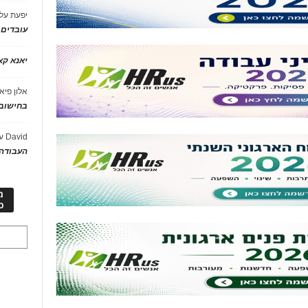
יפעת
על
עובדים
יאנא ק
אלון פיא
בחישוב 
David
ע
העבודה 
מ
כ