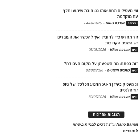
פי מעסיקים תחת אותו גג: חובת שימוע וחלף
עה מוקדמת
מערכת HRus
-
04/08/2026
י עבודה
ד מחדש כדי להוביל: איך להכשיר את העובדים
ש השנים הקרובות
מערכת HRus
-
03/08/2026
גים
ות בפתח: מה השפעתן על מקום העבודה?
כותבים חיצוניים
-
03/08/2026
גים
מיתוג מעסיק בעידן ה-AI: המנוע הכלכלי של גיוס
ור טלנטים
מערכת HRus
-
30/07/2026
גים
תגובות אחרונות
Nano Banan
על
3 דרכים לבניית ביטחון
 עובדים