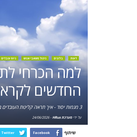
דעות
בלוגים
ניהול משאבי אנוש
גיוס עובדים
למה הכרחי לתכ
החדשים לקראת 31
3 מגמות יסוד - איך תראה קליטת העובדים ב-2031
על ידי
מערכת HRus
-
24/06/2026
שיתוף
Twitter
Facebook