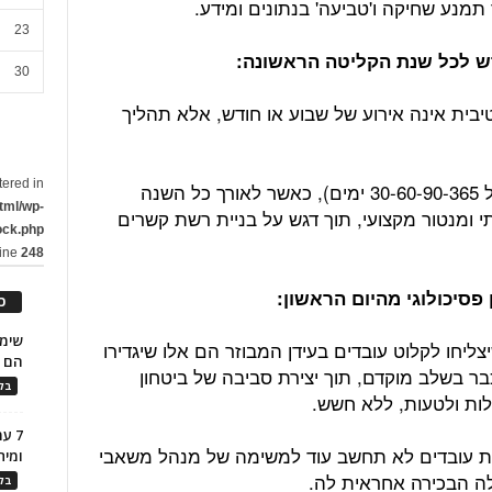
תמנע שחיקה ו'טביעה' בנתונים ומידע.
23
30
יבית אינה אירוע של שבוע או חודש, אלא תהליך
tered in
התהליך יחולק לאבני דרך מובנות (מודל 30-60-90-365 ימים), כאשר לאורך כל השנה
tml/wp-
וה על ידי באדי (Buddy) חברתי ומנטור מקצועי, תוך דגש על בניית רשת קשרים
ock.php
line
248
כ
צליחו לקלוט עובדים בעידן המבוזר הם אלו שיגדירו
הם ל
בר בשלב מוקדם, תוך יצירת סביבה של ביטחון
בלו
ות ולטעות, ללא חשש.
7 ע
חתונה, עד שנת 2031, קליטת עובדים לא תחשב עוד למשימה של מנהל משאבי
ומית
ה הבכירה אחראית לה.
בלו