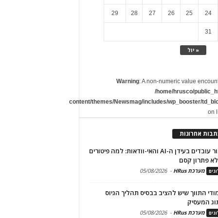
29
28
27
26
25
24
31
« יול
Warning
: A non-numeric value encoun
/home/hrusco/public_h
content/themes/Newsmag/includes/wp_booster/td_bl
on 
תבות אחרונות
שימור עובדים בעידן ה-AI והאי-וודאות: למה פיטורים
א פתרון קסם
מערכת HRus
-
05/08/2026
גים
מודי התווך שיש להציב בבסיס תהליך הגיוס
וג המעסיק
מערכת HRus
-
05/08/2026
גים