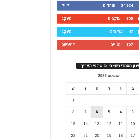
24,924
אוהדים
לייק
300
עוקבים
מעקב
47
עוקבים
מעקב
307
מנויים
להירשם
ינון מאמרי משאבי אנוש לפי תאריך
אוגוסט 2026
ב
ג
ד
ה
ו
ש
1
8
7
6
5
4
3
15
14
13
12
11
10
22
21
20
19
18
17