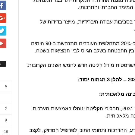
המימד החברתי והתרבותי.
 בסביבות עבודה היברידיות, מייצר בדידות של
החוקרים של חברת PwC מעריכים, כי כ-20% מתחלופת העובדים מתרחשת ב-90 הימים
 בין ההבטחה בשלב הגיוס לבין המציאות בשטח.
משרטטות מודל קליטה חדש לחמש השנים הקרובות.
ס
א
חברת המחקר גרטנר צופה, כי עד שנת 2031, תהליכי הקליטה ינוהלו באמצעות מערכות
2
נה מלאכותית.
9
 ההדרכות ותחומי התוכן לפרופיל המדויק, לקצב
16