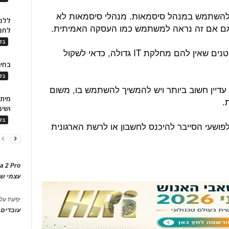
 להשתמש במנהל סיסמאות. מנהלי סיסמאות לא
ללמו
 גם אם זה נראה למשתמש כמו העסקה האמיתית.
לחמ
בלו
זאת ועוד, לארגונים, ובפרט לארגונים קטנים שאין להם מחלקת IT גדולה, כדאי לשקול
בחיר
בלו
וא עדיין חשוב ביותר ויש להמשיך להשתמש בו, משום
.
ושימ
בלו
ושעי הסייבר להיכנס לחשבון או לרשת הארגונית
a 2 Pro
עצמי של
יפעת
על
עובדים