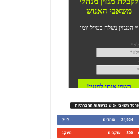
ורטל משאבי אנוש ברשתות החברתיות
24,924
אוהדים
לייק
300
עוקבים
מעקב