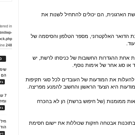
שת הארגונית, הם יכולים להתחיל לשנות את
tered in
tml/wp-
ת הדואר האלקטרוני, מספר הטלפון והסיסמה של
ock.php
וד.
line
248
ת אחת ההגדרות החשובות של כניסתו לרשת, יש
כ
או סוג אחר של אימות נוסף.
הם ל
העלות את המודעות של העובדים לכל סוגי תקיפות
בלו
המודעות היא הצעד הראשון והחשוב להמנע מפריצה.
7 ע
אות ממומנות (של חיפוש ברשת) הן לא בהכרח
ומית
בלו
חילו
בתוכנות אבטחה חזקות שכוללות את יישום חסימת
הוד
דינ