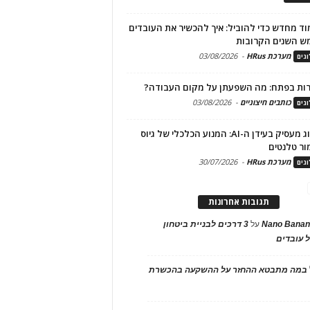
ד מחדש כדי להוביל: איך להכשיר את העובדים
ש השנים הקרובות
מערכת HRus
-
03/08/2026
גים
ות בפתח: מה השפעתן על מקום העבודה?
כותבים חיצוניים
-
03/08/2026
גים
מיתוג מעסיק בעידן ה-AI: המנוע הכלכלי של גיוס
ור טלנטים
מערכת HRus
-
30/07/2026
גים
תגובות אחרונות
Nano Banan
על
3 דרכים לבניית ביטחון
 עובדים
במה מתבטא ההחזר על ההשקעה בהכשרת