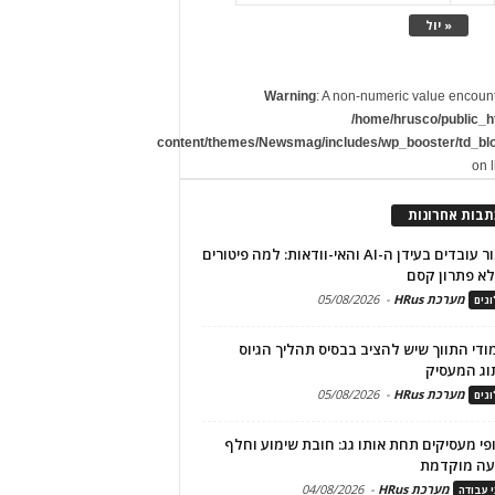
« יול
Warning
: A non-numeric value encoun
/home/hrusco/public_h
content/themes/Newsmag/includes/wp_booster/td_bl
on 
תבות אחרונות
שימור עובדים בעידן ה-AI והאי-וודאות: למה פיטורים
א פתרון קסם
מערכת HRus
-
05/08/2026
גים
מודי התווך שיש להציב בבסיס תהליך הגיוס
וג המעסיק
מערכת HRus
-
05/08/2026
גים
פי מעסיקים תחת אותו גג: חובת שימוע וחלף
עה מוקדמת
מערכת HRus
-
04/08/2026
י עבודה