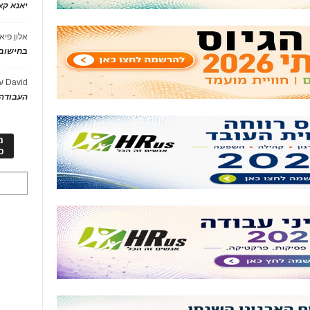
יאנא ק
אלון פיא
בחישוב 
David
ע
העבודה 
מ
כ