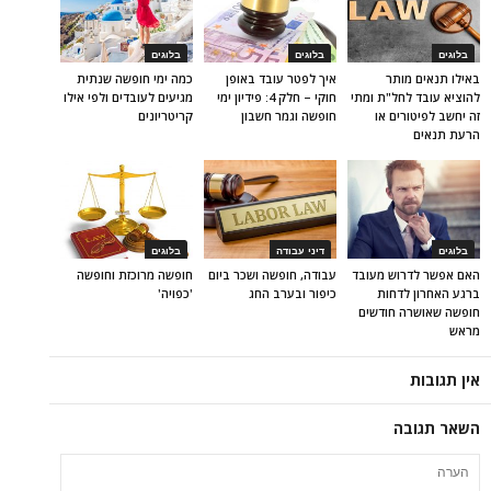
בלוגים
בלוגים
בלוגים
באילו תנאים מותר
איך לפטר עובד באופן
כמה ימי חופשה שנתית
להוציא עובד לחל"ת ומתי
חוקי – חלק 4: פידיון ימי
מגיעים לעובדים ולפי אילו
זה יחשב לפיטורים או
חופשה וגמר חשבון
קריטריונים
הרעת תנאים
בלוגים
דיני עבודה
בלוגים
האם אפשר לדרוש מעובד
עבודה, חופשה ושכר ביום
חופשה מרוכזת וחופשה
ברגע האחרון לדחות
כיפור ובערב החג
'כפויה'
חופשה שאושרה חודשים
מראש
אין תגובות
השאר תגובה