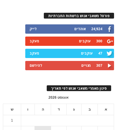
פורטל משאבי אנוש ברשתות החברתיות
24,924
אוהדים
לייק
300
עוקבים
מעקב
47
עוקבים
מעקב
307
מנויים
להירשם
סינון מאמרי משאבי אנוש לפי תאריך
אוגוסט 2026
א
ב
ג
ד
ה
ו
ש
1