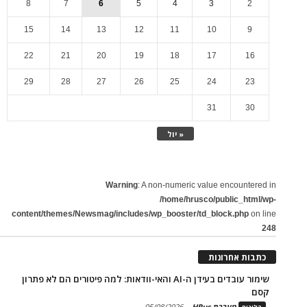
8
7
6
5
4
3
2
15
14
13
12
11
10
9
22
21
20
19
18
17
16
29
28
27
26
25
24
23
31
30
« יול
Warning
: A non-numeric value encountered in
/home/hrusco/public_html/wp-
content/themes/Newsmag/includes/wp_booster/td_block.php
on line
248
כתבות אחרונות
שימור עובדים בעידן ה-AI והאי-וודאות: למה פיטורים הם לא פתרון
קסם
מערכת HRus
-
05/08/2026