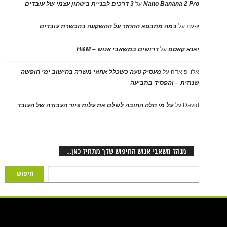
Nano Banana 2 Pro
על
3 דרכים לבניית ביטחון עצמי של עובדים
יפעת
על
במה מתבטא ההחזר על ההשקעה בהכשרת עובדים
יאנא קאסם
על
דרושים במשאבי אנוש – H&M
אלון פיאדה
על
מעסיק טעה כשכלל אחוזי משרה בחישוב ימי חופשה
שנתית – והפסיד בתביעה
David
על
על מי חלה החובה לשלם את עלות ציוד העבודה של העובד
מנהל משאבי אנוש החיפוש שלך מתחיל כאן…