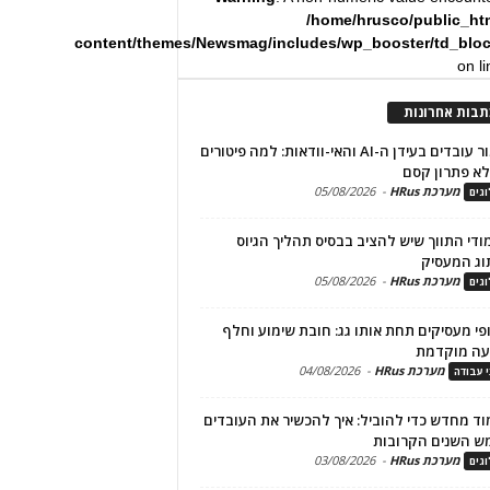
/home/hrusco/public_ht
content/themes/Newsmag/includes/wp_booster/td_blo
on l
תבות אחרונות
שימור עובדים בעידן ה-AI והאי-וודאות: למה פיטורים
א פתרון קסם
מערכת HRus
-
05/08/2026
גים
מודי התווך שיש להציב בבסיס תהליך הגיוס
וג המעסיק
מערכת HRus
-
05/08/2026
גים
פי מעסיקים תחת אותו גג: חובת שימוע וחלף
עה מוקדמת
מערכת HRus
-
04/08/2026
י עבודה
ד מחדש כדי להוביל: איך להכשיר את העובדים
ש השנים הקרובות
מערכת HRus
-
03/08/2026
גים