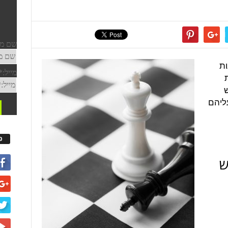
ות
ש
ליהם
פ
ש