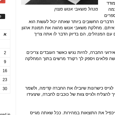
מודד
כמה
מנהל משאבי אנוש מצוין
ספרים
ס
ד הדברים החשובים ביותר שאתה יכול לעשות הוא
איתם. מחלקת משאבי אנוש מהווה את תמונת ארגון
ים עם המנהלים, הם בדיוק הדבר לו אתה צריך
א
רועי החברה, להיות נגיש כאשר העובדים צריכים
2
עשה פלאים ויספק לך רקורד מרשים בתוך המחלקה
9
16
23
לגייס כישרונות שיובילו את החברה קדימה, ולשמר
30
 להצליח ולגייס צוות של כוכבים לחברה, שיצעידו
יכפיל את התוצאות במהירות. ככל שאתה מגייס
ered in