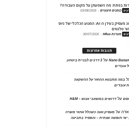
ות בפתח: מה השפעתן על מקום העבודה?
כותבים חיצוניים
-
03/08/2026
גים
מיתוג מעסיק בעידן ה-AI: המנוע הכלכלי של גיוס
ור טלנטים
מערכת HRus
-
30/07/2026
גים
תגובות אחרונות
על
Nano Banan
3 דרכים לבניית ביטחון
 עובדים
ל
במה מתבטא ההחזר על ההשקעה
 עובדים
על
אסם
דרושים במשאבי אנוש – H&M
אדה
על
מעסיק טעה כשכלל אחוזי משרה
ימי חופשה שנתית – והפסיד בתביעה