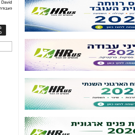
David
ע
העבודה 
מ
כ