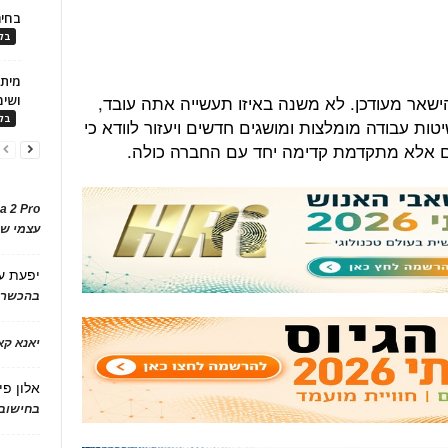
בחיר
בלו
שאר מעודכן. לא משנה באיזו תעשייה אתה עובד,
ושימ
בלו
טות עבודה מומלצות ומושגים חדשים ויעזור לוודא כי
 אלא מתקדמת קדימה יחד עם החברה כולה.
a 2 Pro
עצמי של
יפעת
ע
בהכשרת
יאנא ק
אלון פי
בחישוב 