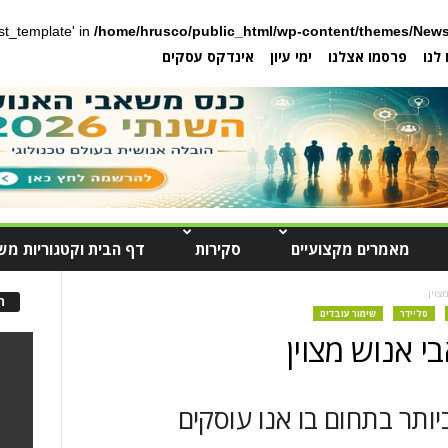
post_template' in
/home/hrusco/public_html/wp-content/themes/News
לנו
פרסמו אצלנו
ימי עיון
אינדקס עסקים
מאמרים מקצועיים
סקירות
דף הבית וקטגוריות מש
צוין
ה
סליידר
שימור עובדים
י אנוש מצוין
ביותר בתחום בו אנו עוסקים