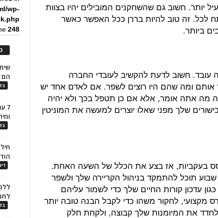
עיל יותר. חשוב גם שהשחקנים המובילים יהיו בצוות
ml/wp-
ח לכל. זה טוב להיות בררן ככל האפשר כאשר
ck.php
ים ביותר.
ine
248
כ
 עובד. חשוב לדעת להקשיב לעובדי החברה
הם ל
אותם ומה שהם היו רוצים לשפר. אם לאדם אחד יש
בלו
 מה אתה אומר, אלא אם כן תטפל בכך ולא יהיה
7 ע
כישורים שלך מפני שאלו יוצרים למעשה את המוניטין
ומית
בלו
חילו
הוד
בסס בעקביות, אז בצע את הכלל של השעה האחת.
דינ
בוע תוכל להתמקד בניהול הקריירה שלך ולשפר
כגון עדכון קורות החיים שלך כדי לשמור עליהם
ללמו
לחמ
רס מקצועי, לחקור משהו כדי לקבל הבנה טובה יותר
בלו
ולחדד את המיומנות שלך קבוצה, ולקחת חלק