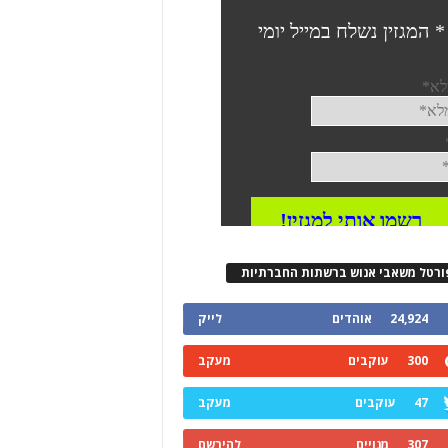
ורטל משאבי אנוש ברשתות החברתיות
24,924
אוהדים
לייק
300
עוקבים
מעקב
47
עוקבים
מעקב
307
מנויים
להירשם