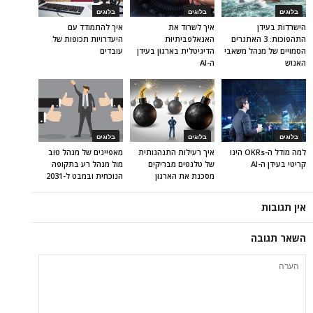
בלוגים
בלוגים
בלוגים
הישרדות בעידן
איך לשרוד את
איך להתמודד עם
התהפוכות: 3 האתגרים
האנאלפביתיוּת
היעדרויות תכופות של
הסמויים של מנהל משאבי
הדיגיטלית בארגון בעידן
עובדים
האנוש
ה-AI
בלוגים
בלוגים
בלוגים
למה מודל ה-OKRs הינו
איך רעילות התנהגותית
מאפיינים של מנהל טוב
קריטי בעידן ה-AI
של טלנטים מבריקים
מול מנהל רע בתקופה
מסכנת את הארגון
הנוכחית ובמבט ל-2031
אין תגובות
השאר תגובה