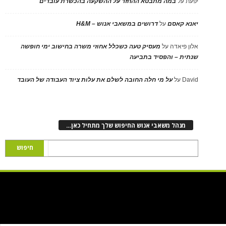
יפעת
על
במה מתבטא ההחזר על ההשקעה בהכשרת עובדים
יאנא קאסם
על
דרושים במשאבי אנוש – H&M
אלון פיאדה
על
מעסיק טעה כשכלל אחוזי משרה בחישוב ימי חופשה
שנתית – והפסיד בתביעה
David
על
על מי חלה החובה לשלם את עלות ציוד העבודה של העובד
מנהל משאבי אנוש החיפוש שלך מתחיל כאן…