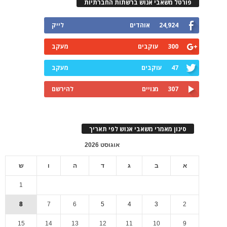
פורטל משאבי אנוש ברשתות החברתיות
24,924
אוהדים
לייק
300
עוקבים
מעקב
47
עוקבים
מעקב
307
מנויים
להירשם
סינון מאמרי משאבי אנוש לפי תאריך
אוגוסט 2026
א
ב
ג
ד
ה
ו
ש
1
8
7
6
5
4
3
2
15
14
13
12
11
10
9