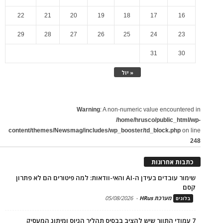
22
21
20
19
18
17
16
29
28
27
26
25
24
23
31
30
« יול
Warning
: A non-numeric value encountered in
/home/hrusco/public_html/wp-
content/themes/Newsmag/includes/wp_booster/td_block.php
on line
248
כתבות אחרונות
שימור עובדים בעידן ה-AI והאי-וודאות: למה פיטורים הם לא פתרון
קסם
מערכת HRus
-
05/08/2026
בלוגים
7 עמודי התווך שיש להציב בבסיס תהליך הגיוס ומיתוג המעסיק