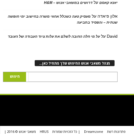
על
 קאסם
דרושים במשאבי אנוש – H&M
 פיאדה
על
מעסיק טעה כשכלל אחוזי משרה בחישוב ימי חופשה
ת – והפסיד בתביעה
D
על
על מי חלה החובה לשלם את עלות ציוד העבודה של העובד
נהל משאבי אנוש החיפוש שלך מתחיל כאן…
שת
Dreamzone
| כל הזכויות שמורות
HRUS
משאבי אנוש © 2016 |