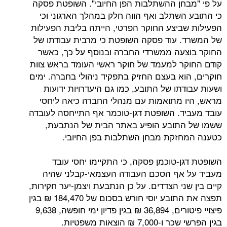
חן ההשתלבות הפן החיובי". השופטת פסקה
השתלב ואף הווה חלק במהלך הארגוני וכי
ביצע החוקר הפרטי, הייתה בליבת הפעילות
 עוד פסקה השופטת כי מרבית עבודתו של
עה ממשרדי החברה ובנוסף על כך, כאשר
ר למעמד של חוקר ראשי העומד בראש צוות
וא בעצם החזיק בתפקיד ניהולי בחברה. ימים
תו של התובע, כמו גם היעדרויות ידועות
 מתואמות עם מנהלי החברה כיאה ליחסי
ד. השופטת דגן-טוכמר אף התייחסה לעובדה
תובע הופיע באתר הבית של הנתבעת,
זקת מבחן השתלבות בפן החיובי.
ן-טוכמן פסקה, כי התקיימו יחסי עובד
אף הסכם העבודה העצמאי-קבלני שהיה
ני הצדדים. על כן הנתבעת ויצמן-יער חקירות,
תפצה את התובע יוסי חורש בסכום של 184,470 ₪ בגין
פיצויי פיטורים, 36,894 ₪ בגין פדיון ימי חופשה, 9,638
₪ הוצאות משפטיות.