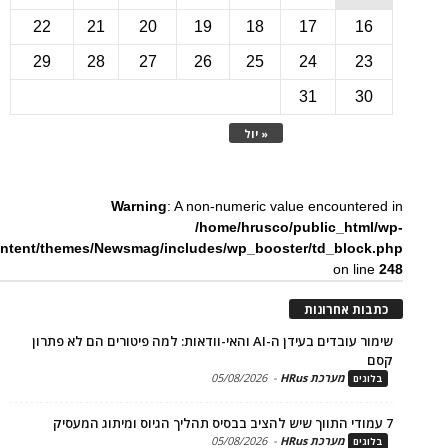
22
21
20
19
18
17
1
29
28
27
26
25
24
2
31
3
« יול
Warning
: A non-numeric value encounte
/home/hrusco/public_htm
content/themes/Newsmag/includes/wp_booster/td_bloc
on li
ת אחרונות
שימור עובדים בעידן ה-AI והאי-וודאות: למה פיטורים הם לא פתרון
מערכת HRus
-
05/08/2026
ים
מערכת HRus
-
05/08/2026
ים