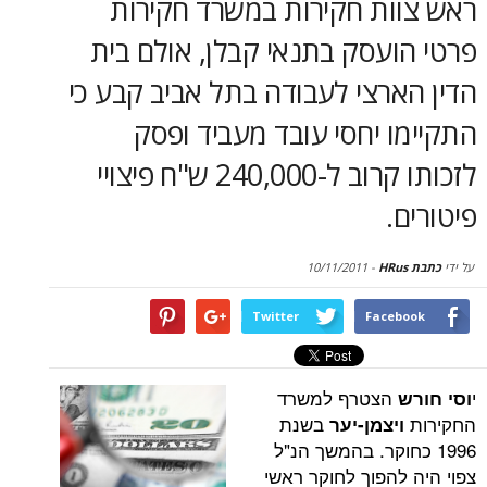
ות חקירות במשרד חקירות
סקירות
עסק בתנאי קבלן, אולם בית
דף הבית
רצי לעבודה בתל אביב קבע כי
 יחסי עובד מעביד ופסק
לזכותו קרוב ל-240,000 ש"ח פיצויי
.
10/11/2011
-
Twitter
Face
הצטרף למשרד
בשנת
יצמן-יער
כחוקר. בהמשך הנ"ל
להפוך לחוקר ראשי