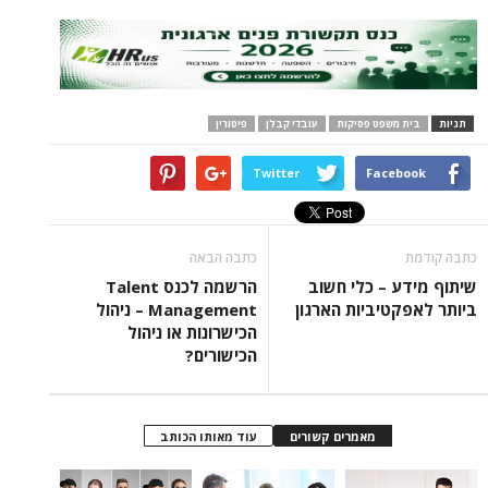
משפט פסיקות
עובדי קבלן
פיטורין
Twitter
Face
כתבה הבאה
 – כלי חשוב
הרשמה לכנס Talent
טיביות הארגון
Management – ניהול
הכישרונות או ניהול
הכישורים?
מאמרים קשורים
עוד מאותו הכותב