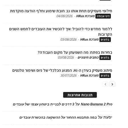
פי מעסיקים תחת אותו גג: חובת שימוע וחלף הודעה מוקדמת
מערכת HRus
-
04/08/2026
 עבודה
ד מחדש כדי להוביל: איך להכשיר את העובדים לחמש השנים
בות
מערכת HRus
-
03/08/2026
ים
ות בפתח: מה השפעתן על מקום העבודה?
כותבים חיצוניים
-
03/08/2026
ים
בעידן ה-AI: המנוע הכלכלי של גיוס ושימור טלנטים
מערכת HRus
-
30/07/2026
ים
תגובות אחרונות
על
Nano Banana 2
3 דרכים לבניית ביטחון עצמי של עובדים
על
במה מתבטא ההחזר על ההשקעה בהכשרת עובדים