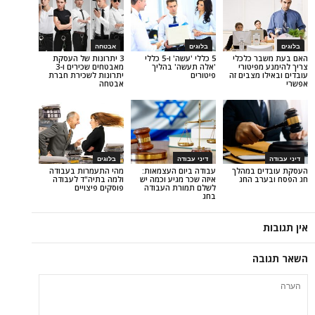
בלוגים
אבטחה
 כלכלי
5 כללי 'עשה' ו-5 כללי
3 יתרונות של העסקת
יטורי
'אלה תעשה' בהליך
מאבטחים שכירים ו-3
מצבים זה
פיטורים
יתרונות לשכירת חברת
אבטחה
דיני עבודה
בלוגים
 במהלך
עבודה ביום העצמאות:
מהי התעמרות בעבודה
 החג
איזה שכר מגיע וכמה יש
ולמה בתיה"ד לעבודה
לשלם תמורת העבודה
פוסקים פיצויים
בחג
ה