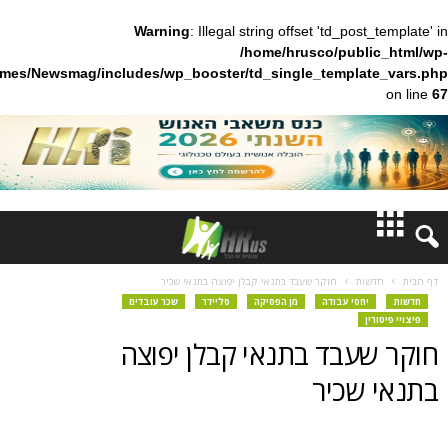
Warning
: Illegal string offset 'td_pos
/home/hrusco/publ
content/themes/Newsmag/includes/wp_booster/td_single_templa
חדשות
ות
חוקר שעבד בתנאי קבלן יפוצה בתנאי שכיר
חסי עבודה
מן הפסיקה
סליידר
שכר עובדים
דעות
עבד בתנאי קבלן יפוצה
ברנז'ה
שכיר
מאמרים