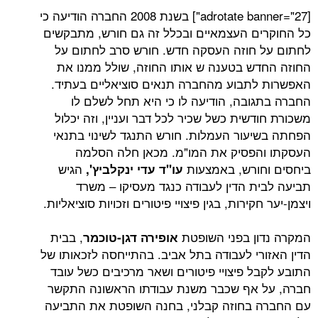
[adrotate banner="27"] בשנת 2008 החברה הודיעה כי
ם העצמאיים ובכלל זה גם חורש, מתבקשים
חוזה העסקה חדש. חורש סרב לחתום על
ש בטענה ש אותו החוזה, שולל ממנו את
תבוע מהחברה תנאים סוציאליים בעתיד.
ובה, הודיעה לו כי היא תחל לשלם לו
שית כשל שכיר לכל דבר ועניין, וזה יכלול
עור העמלות. חורש התנגד לשינוי בתנאי
פסיק את המו"מ. מכאן חלה הסלמה
ורש, באמצעות
הגיש
עו"ד עדי ינקלביץ',
ת הדין לעבודה כנגד מעסיקו – משרד
קירות, בגין פיצויי פיטורים וזכויות סוציאליות.
ן בפני השופטת
, בבית
אופירה דגן-טוכמר
רי לעבודה בתל אביב. בהתייחסה לזכאותו של
ל פיצויי פיטורים ושאר מרכיבים כשל עובד
 אף שכבר משנת עבודתו הראשונה התקשר
בחוזה קבלני, בחנה השופטת את התביעה