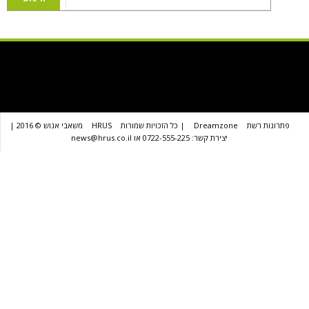
שת
Dreamzone
| כל הזכויות שמורות
HRUS
משאבי אנוש © 2016 |
יצירת קשר: 0722-555-225 או news@hrus.co.il