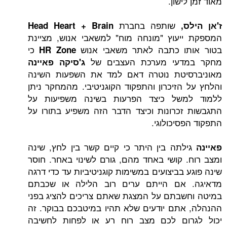
ישון.
שותפה בחברת
,
Head Heart + Brain
עוץ "מונחה מוח" למשאבי אנוש, מציינת
ו כתבה לאתר משאבי אנוש
כי
HR Zone
דעי מערכת העצבים של
ג'סיקה פאיינה
יטת נוטרה דאם למד את השפעות השינה
הזיכרון והתפקוד הקוגניטיבי. מהמחקר ניתן
של כיצד הפרעות בשינה משפיעות על
כרונות וכיצד הדבר הזה משפיע בתורו על
יכולוגי.
תה בין היתר כי קיים קשר בין לחץ, שינה
 קושי באחד מהם, גורם לשינוי באחר. חוסר
בביצועים במשימות קוגניטיביות עד כדי דרגה
אם הייתם ערים רוב הלילה או שכבתם
בתם על המצגת שאתם צריכים להציג בפני
תם יודעים שלא תהיו במיטבכם בבוקר. זה
ום לכם מצב רוח רע או לפחות לחשיבה