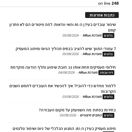
on li
ת אחרונות
שימור עובדים בעידן ה-AI והאי-וודאות: למה פיטורים הם לא פתרון
מערכת HRus
-
05/08/2026
ים
מערכת HRus
-
05/08/2026
ים
פי מעסיקים תחת אותו גג: חובת שימוע וחלף הודעה מוקדמת
מערכת HRus
-
04/08/2026
 עבודה
ד מחדש כדי להוביל: איך להכשיר את העובדים לחמש השנים
בות
מערכת HRus
-
03/08/2026
ים
ות בפתח: מה השפעתן על מקום העבודה?
כותבים חיצוניים
-
03/08/2026
ים
בעידן ה-AI: המנוע הכלכלי של גיוס ושימור טלנטים