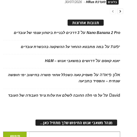
מערכת HRus
-
30/07/2026
ים
תגובות אחרונות
על
Nano Banana 2
3 דרכים לבניית ביטחון עצמי של עובדים
על
במה מתבטא ההחזר על ההשקעה בהכשרת עובדים
על
 קאסם
דרושים במשאבי אנוש – H&M
 פיאדה
על
מעסיק טעה כשכלל אחוזי משרה בחישוב ימי חופשה
ת – והפסיד בתביעה
D
על
על מי חלה החובה לשלם את עלות ציוד העבודה של העובד
נהל משאבי אנוש החיפוש שלך מתחיל כאן…