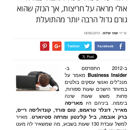
סקירות
אה על חריצות, אך הנזק שהוא
דול הרבה יותר מהתועלת
דף הבית
וח
-
18/06/2015
Twitter
Face
מאמר על
Busines
אנשי עסקים בולטים
שנים שעות ספורות,
שש שעות שינה
יניהם היו
מאריסה
נלד טראמפ, טום פורד, קונדוליסה רייס,
. מאייר
ה, ביל קלינטון ומרתה סטיוארט
למשל עובדת 130 שעות בשבוע, מה שמשאיר לה מעט