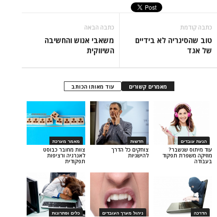
כתבה הבאה
יה לא בידיים
משאבי אנוש והחשיבה
השיווקית
מאמרים קשורים
עוד מאותו הכותב
חדשות
מאמר מערכת
בר?
צוחקים כל הדרך
צוות מחובר כבוסט
תפקוד
להישגיות
לאנרגיה ורציפות
תפקודית
ניהול מערך העובדים
כלים ופתרונות