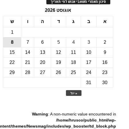
ינון מאמרי משאבי אנוש לפי תאריך
אוגוסט 2026
ב
ג
ד
ה
ו
ש
1
8
7
6
5
4
3
15
14
13
12
11
10
22
21
20
19
18
17
1
29
28
27
26
25
24
2
31
3
« יול
Warning
: A non-numeric value encounte
/home/hrusco/public_htm
content/themes/Newsmag/includes/wp_booster/td_bloc