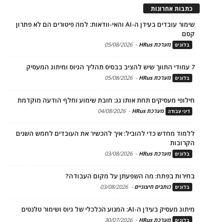
כתבות אחרונות
שימור עובדים בעידן ה-AI והאי-וודאות: למה פיטורים הם לא פתרון
קסם
מערכת HRus
-
05/08/2026
בלוגים
7 עמודי התווך שיש להציב בבסיס תהליך הגיוס ומיתוג המעסיק
מערכת HRus
-
05/08/2026
בלוגים
חילופי מעסיקים תחת אותו גג: חובת שימוע וחלף הודעה מוקדמת
מערכת HRus
-
04/08/2026
דיני עבודה
ללמוד מחדש כדי להוביל: איך להכשיר את העובדים לחמש השנים
הקרובות
מערכת HRus
-
03/08/2026
בלוגים
בחירות בפתח: מה השפעתן על מקום העבודה?
כותבים חיצוניים
-
03/08/2026
בלוגים
מיתוג מעסיק בעידן ה-AI: המנוע הכלכלי של גיוס ושימור טלנטים
מערכת HRus
-
30/07/2026
בלוגים