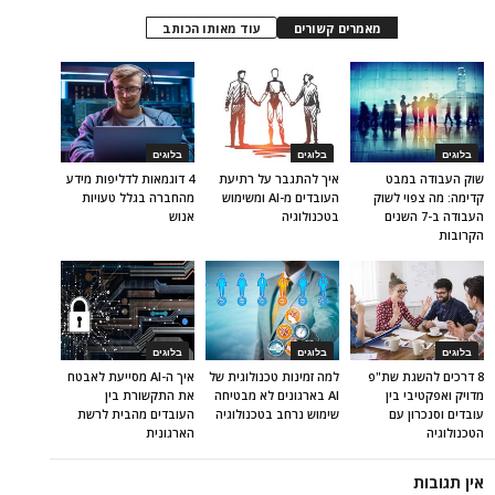
מאמרים קשורים
עוד מאותו הכותב
בלוגים
בלוגים
בלוגים
שוק העבודה במבט
איך להתגבר על רתיעת
4 דוגמאות לדליפות מידע
קדימה: מה צפוי לשוק
העובדים מ-AI ומשימוש
מהחברה בגלל טעויות
העבודה ב-7 השנים
בטכנולוגיה
אנוש
הקרובות
בלוגים
בלוגים
בלוגים
8 דרכים להשגת שת"פ
למה זמינות טכנולוגית של
איך ה-AI מסייעת לאבטח
מדויק ואפקטיבי בין
AI בארגונים לא מבטיחה
את התקשורת בין
עובדים וסנכרון עם
שימוש נרחב בטכנולוגיה
העובדים מהבית לרשת
הטכנולוגיה
הארגונית
אין תגובות