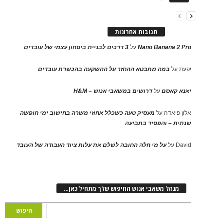
תגובות אחרונות
Nano Banana 2 Pro
על
3 דרכים לבניית ביטחון עצמי של עובדים
יפעת
על
במה מתבטא ההחזר על ההשקעה בהכשרת עובדים
יאנא קאסם
על
דרושים במשאבי אנוש – H&M
אלון פיאדה
על
מעסיק טעה כשכלל אחוזי משרה בחישוב ימי חופשה
שנתית – והפסיד בתביעה
David
על
על מי חלה החובה לשלם את עלות ציוד העבודה של העובד
מנהל משאבי אנוש החיפוש שלך מתחיל כאן…