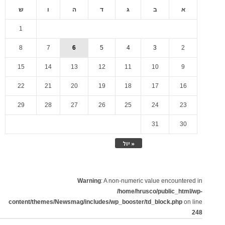
א
ב
ג
ד
ה
ו
ש
1
8
7
6
5
4
3
2
15
14
13
12
11
10
9
22
21
20
19
18
17
16
29
28
27
26
25
24
23
31
30
« יול
Warning
: A non-numeric value encountered in
/home/hrusco/public_html/wp-
content/themes/Newsmag/includes/wp_booster/td_block.php
on line
248