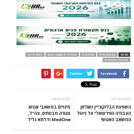
תגיות
אבטחת מידע
טכנולוגיה
טכנולוגיית משאבי אנוש
סיכוני סייבר
פתרונות טכנולוגים
Twitter
Facebook
כתבה קודמת
כתבה הבאה
השפעת הבלוקצ'יין ושולחן
מינויים במשאבי אנוש:
העבודה הווירטואלי על ניהול
מנורה מבטחים, צה"ל,
המשאב האנושי
MedOne ודלתא גליל