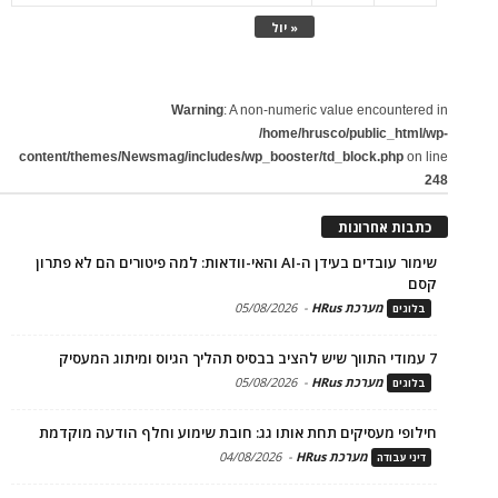
« יול
Warning
: A non-numeric value encountered in
/home/hrusco/public_html/wp-
content/themes/Newsmag/includes/wp_booster/td_block.php
on line
248
כתבות אחרונות
שימור עובדים בעידן ה-AI והאי-וודאות: למה פיטורים הם לא פתרון
קסם
מערכת HRus
-
05/08/2026
בלוגים
7 עמודי התווך שיש להציב בבסיס תהליך הגיוס ומיתוג המעסיק
מערכת HRus
-
05/08/2026
בלוגים
חילופי מעסיקים תחת אותו גג: חובת שימוע וחלף הודעה מוקדמת
מערכת HRus
-
04/08/2026
דיני עבודה