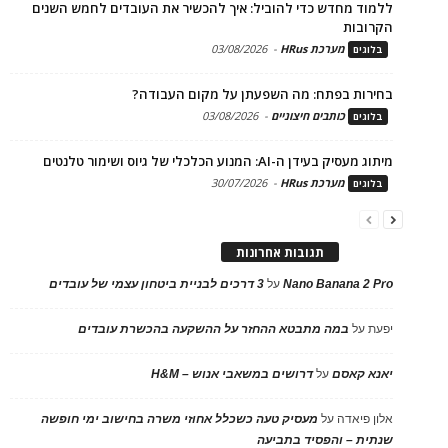
ללמוד מחדש כדי להוביל: איך להכשיר את העובדים לחמש השנים
הקרובות
מערכת HRus
-
03/08/2026
בלוגים
בחירות בפתח: מה השפעתן על מקום העבודה?
כותבים חיצוניים
-
03/08/2026
בלוגים
מיתוג מעסיק בעידן ה-AI: המנוע הכלכלי של גיוס ושימור טלנטים
מערכת HRus
-
30/07/2026
בלוגים
תגובות אחרונות
Nano Banana 2 Pro
על
3 דרכים לבניית ביטחון עצמי של עובדים
יפעת
על
במה מתבטא ההחזר על ההשקעה בהכשרת עובדים
יאנא קאסם
על
דרושים במשאבי אנוש – H&M
אלון פיאדה
על
מעסיק טעה כשכלל אחוזי משרה בחישוב ימי חופשה
שנתית – והפסיד בתביעה