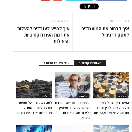
כתבה קודמת
כתבה הבאה
איך לבחור את המועמדים
איך לסייע לעובדים להעלות
לתפקידי ניהול
את רמת הפרודוקטיביות
והיעילות
מאמרים קשורים
עוד מאותו הכותב
בלוגים
בלוגים
בלוגים
הפער בין תגמול לפי
המחיר ההרסני של הגברת
למה לא לוותר על מועמד
שעות עבודה לבין מדידה
העומס על עובד מצטיין
מוכשר למרות שמגיע
ותגמול ע"פ פרודוקטיביות
ללא תגמול או קידום
מתרבויות ארגוניות שונות
אמיתי