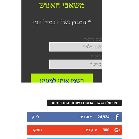
פורטל משאבי אנוש ברשתות החברתיות
24,924
אוהדים
לייק
300
עוקבים
מעקב