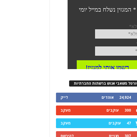
ורטל משאבי אנוש ברשתות החברתיות
24,924
אוהדים
לייק
300
עוקבים
מעקב
47
עוקבים
מעקב
307
מנויים
להירשם