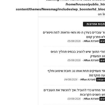
/home/hrusco/public_ht
content/themes/Newsmag/includes/wp_booster/td_blo
on l
תבות אחרונות
שימור עובדים בעידן ה-AI והאי-וודאות: למה פיטורים
א פתרון קסם
מערכת HRus
-
05/08/2026
גים
מודי התווך שיש להציב בבסיס תהליך הגיוס
וג המעסיק
מערכת HRus
-
05/08/2026
גים
פי מעסיקים תחת אותו גג: חובת שימוע וחלף
עה מוקדמת
מערכת HRus
-
04/08/2026
י עבודה
ד מחדש כדי להוביל: איך להכשיר את העובדים
ש השנים הקרובות
מערכת HRus
-
03/08/2026
גים