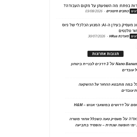
ות בפתח: מה השפעתן על מקום העבודה?
כותבים חיצוניים
-
03/08/2026
גים
מיתוג מעסיק בעידן ה-AI: המנוע הכלכלי של גיוס
ור טלנטים
מערכת HRus
-
30/07/2026
גים
תגובות אחרונות
על
Nano Banan
3 דרכים לבניית ביטחון
 עובדים
ל
במה מתבטא ההחזר על ההשקעה
 עובדים
על
אסם
דרושים במשאבי אנוש – H&M
אדה
על
מעסיק טעה כשכלל אחוזי משרה
ימי חופשה שנתית – והפסיד בתביעה