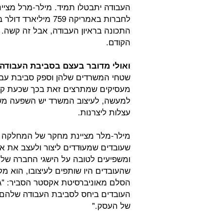
העבודה יתבטלו תמיד. מילר-מרל מציינת
לחברות באמריקה 759
התכונה בראיון העבודה, אבל זה קשה. ל
הקודם.
ואולי מדובר בעצם בסביבת העבודה
שטחי המשרדים שלהן וספק סביבת עבוד
מעסיקים שמתרצים זאת בכך שכעת קל י
למעשה, לעיצוב המשרד יש השפעה משמ
עצלות ליצרנות.
שעובדים שמעוּדדים ליצור ולעצב את או
ומשפיעים לטובה על הישגי החברה של
שהעובדים היו שותפים לעיצובו, הוא 
הסלם מאוניברסיטת אקסטר הסביר: "גי
העובדים ביחס לסביבת העבודה שלהם ע
של העסק."