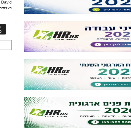
David
ע
העבודה 
מ
כ