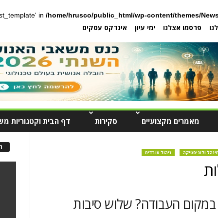
post_template' in
/home/hrusco/public_html/wp-content/themes/News
נו
פרסמו אצלנו
ימי עיון
אינדקס עסקים
מאמרים מקצועיים
סקירות
דף הבית וקטגוריות מש
ה
ינהל ולוגיסטיקה
ניהול עובדים
ות
במקום העבודה? שלוש סיבות