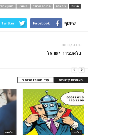
תגיות
כוח אדם
סביבת עבודה
פיטורין
ראיון עבוד
שיתוף
Twitter
Facebook
כתבה קודמת
בלאנצ'רד ישראל
מאמרים קשורים
עוד מאותו הכותב
בלוגים
בלוגים