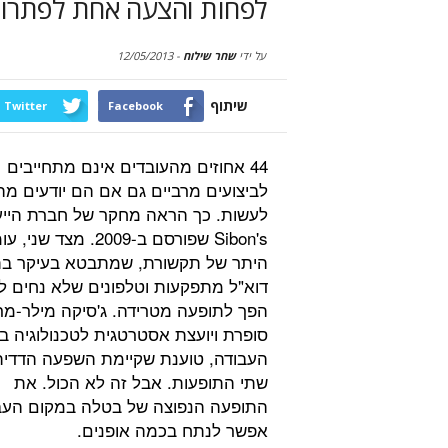
לפחות והצעה אחת לפתרון
על ידי
שחר שילוח
-
12/05/2013
שיתוף
Twitter
Facebook
44 אחוזים מהעובדים אינם מתחייבים
לביצועים מרביים גם אם הם יודעים מה
לעשות. כך הראה מחקר של חברת הייע
Sibon's שפורסם ב-2009. מצד שני
היתר של תקשורת, שמתבטא בעיקר בת
דוא"ל מתפקעות וטלפונים שלא נחים ל
הפך לתופעה מטרידה. ג'סיקה מילר-מר
סופרת ויועצת אסטרטגית לטכנולוגיה ב
העבודה, טוענת שקיימת השפעה הדדית 
שתי התופעות. אבל זה לא הכול. את
התופעה הנפוצה של בטלה במקום העב
אפשר לנתח בכמה אופנים.