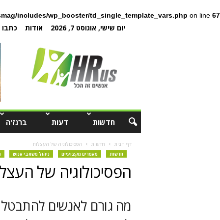
mag/includes/wp_booster/td_single_template_vars.php
on line
67
יום שישי, אוגוסט 7, 2026
אודות
כתבו ל
חדשות
דעות
ברנז'ה
דף הבית
חדשות
הפסיכולוגיה של העצלות
חדשות
מאמרים מקצועיים
ניהול משאבי אנוש
מ
הפסיכולוגיה של העצל
מה גורם לאנשים להתבטל 