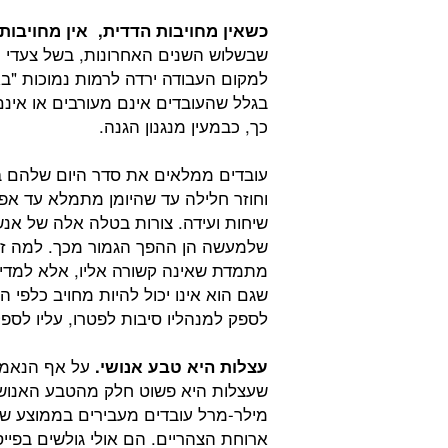
כשאין מחויבות הדדית, אין מחויבות
שבשלוש השנים האחרונות, בשל צעדי י
למקום העבודה ירדה לרמות נמוכות "בא
בגלל שהעובדים אינם מעורבים או אינ
כך, כבמעין מנגנון הגנה.
עובדים ממלאים את סדר היום שלהם בק
וחוזר חלילה עד שהיומן מתמלא עד אפ
שיחות ועידה. צורות בטלה אלה של אנ
שלמעשה הן ההפך הגמור מכך. למה זה 
מתמדת שאינה קשורה אליו, אלא למדיניו
שגם הוא אינו יכול להיות מחויב כלפי ה
לספק למנהליו סיבות לפטרו, עליו לספ
על אף הנאמר 
עצלות היא טבע אנושי.
שעצלות היא פשוט חלק מהטבע האנושי 
מילר-מרל עובדים מעבירים בממוצע שע
ארוחת הצהריים. הם אולי גולשים בפיי