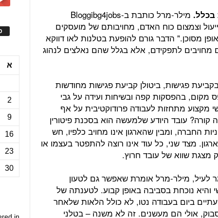
מילר-מרל כותבת ב-Bloggibg4jobs
 בכלל.
יעול וצמצום כוח האדם, מחויבותם של מועסקים
ס
ופן מסוכן." הדבר גורם להופעת בטלנות לאו דווקא
ם מחויבים לתפקידם, אלא בגלל שהם נאלצים לנהוג
א
ביעת פגישות, ביטולן קביעת פגישות מחודשות
ס מקום, בהפסקות קפה ובשיחות ועידה על גבי
2
שי מקצוע מתחזות לעבודה פרודוקטיבית על אף
9
קורה? עובד היודע שלמעשה הוא בסכנת פיטורין
ת החברה, ומבין שהארגון אינו מחויב כלפיו, חש
16
ארגון. מצד שני, כל עוד אינו רוצה להתפטר בעצמו או
23
ק מצגת שווא של עובד חרוץ.
30
לעיל, מילר-מרל אומרת שאפשר גם לטעון
והיא נוכחת בסביבה באופן קבוע. לטענתה של
תיים ביום בעבודה נטו, לא כולל הלאות שלאחר
סבוק, אולי הם מעשנים. זה לא משנה – בטלני
ered in