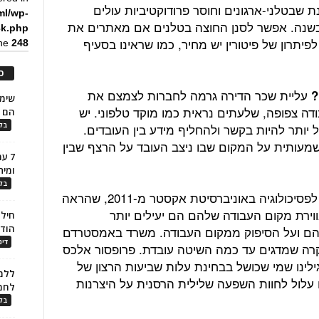
 שבטלני-ארגונים וחוסר פרודוקטיביות עולים
ml/wp-
 מיליארד דולר בשנה. אפשר לסנן החוצה בטלנים אם מאתרים את
ck.php
פיתרון של פיטורין יש מחיר, כמו שראינו בסעיף
ine
248
כ
עליית שכר הדירה גרמה לחברות לצמצם את
?
ה צפופה, שלעתים נראית כמו מוקד טלפוני. יש
הם ל
ותר להיות בקשר ולהחליף מידע בין העובדים.
בלו
עותית על המקום שבו ניצב העובד על הרצף שבין
7 ע
ומית
בלו
מילר-מלר מציינת מחקר של המחלקה לפסיכולוגיה באוניברסיטת אקסטר מ-2011, שהראה
וירת מקום העבודה שלהם הם יעילים יותר
חילו
הוד
הם ועל הסיפוק ממקום העבודה. משרד באמסטרדם
דינ
מקרה שמדגים עד כמה השיטה עובדת. פרופסור אלכס
לינו שמי שכושל בבחינת עלות שביעות הרצון של
ללמו
לול לחוות השפעה שלילית הרסנית על היצרנות
לחמ
בלו