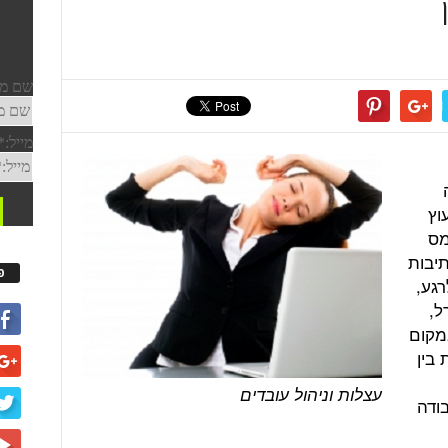
וץ
, עומס
יבות
פ
רגע,
ל,
מקום
בין
עצלות וניהול עובדים
ודה