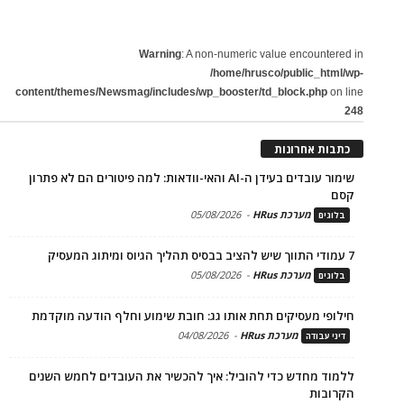
Warning
: A non-numeric value encountered in
/home/hrusco/public_html/wp-
content/themes/Newsmag/includes/wp_booster/td_block.php
on line
248
כתבות אחרונות
שימור עובדים בעידן ה-AI והאי-וודאות: למה פיטורים הם לא פתרון
קסם
מערכת HRus
-
05/08/2026
בלוגים
7 עמודי התווך שיש להציב בבסיס תהליך הגיוס ומיתוג המעסיק
מערכת HRus
-
05/08/2026
בלוגים
חילופי מעסיקים תחת אותו גג: חובת שימוע וחלף הודעה מוקדמת
מערכת HRus
-
04/08/2026
דיני עבודה
ללמוד מחדש כדי להוביל: איך להכשיר את העובדים לחמש השנים
הקרובות