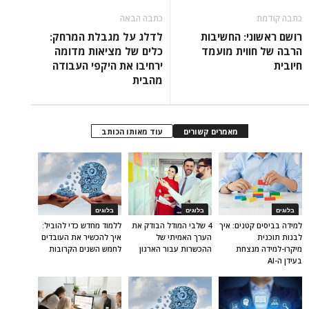
כתבה קודמת
כתבה הבאה
רושם ראשוני: החשיבות
לדלג על מגבלת המרחק:
הרבה של חווית מועמד
כלים של מציאות מדומה
חיובית
ירחיבו את היקפי העבודה
מהבית
מאמרים קשורים
עוד מאותו הכותב
בלוגים
בלוגים
בלוגים
למידה בביסים קטנים: איך
4 שלבי המודל הבודק את
ללמוד מחדש כדי להוביל:
לבנות תוכנית
הערך האמיתי של
איך להכשיר את העובדים
מיקרו-למידה מנצחת
ההכשרות עבור הארגון
לחמש השנים הקרובות
בעידן ה-AI