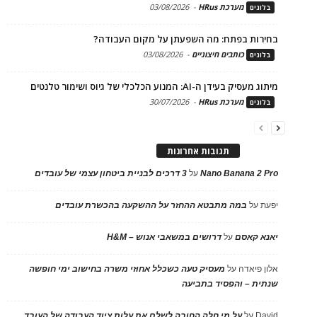
מערכת HRus
-
03/08/2026
בלוגים
בחירות בפתח: מה השפעתן על מקום העבודה?
כותבים חיצוניים
-
03/08/2026
בלוגים
מיתוג מעסיק בעידן ה-AI: המנוע הכלכלי של גיוס ושימור טלנטים
מערכת HRus
-
30/07/2026
בלוגים
תגובות אחרונות
Nano Banana 2 Pro
על
3 דרכים לבניית ביטחון עצמי של עובדים
יפעת
על
במה מתבטא ההחזר על ההשקעה בהכשרת עובדים
יאנא קאסם
על
דרושים במשאבי אנוש – H&M
אלון פיאדה
על
מעסיק טעה כשכלל אחוזי משרה בחישוב ימי חופשה
שנתית – והפסיד בתביעה
David
על
על מי חלה החובה לשלם את עלות ציוד העבודה של העובד