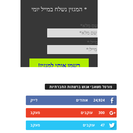
פורטל משאבי אנוש ברשתות החברתיות
24,924
אוהדים
לייק
300
עוקבים
מעקב
47
עוקבים
מעקב