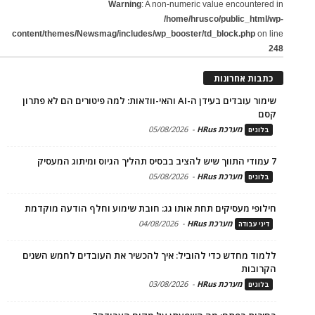
Warning
: A non-numeric value encountered in
/home/hrusco/public_html/wp-
content/themes/Newsmag/includes/wp_booster/td_block.php
on line
248
כתבות אחרונות
שימור עובדים בעידן ה-AI והאי-וודאות: למה פיטורים הם לא פתרון
קסם
מערכת HRus
-
05/08/2026
בלוגים
7 עמודי התווך שיש להציב בבסיס תהליך הגיוס ומיתוג המעסיק
מערכת HRus
-
05/08/2026
בלוגים
חילופי מעסיקים תחת אותו גג: חובת שימוע וחלף הודעה מוקדמת
מערכת HRus
-
04/08/2026
דיני עבודה
ללמוד מחדש כדי להוביל: איך להכשיר את העובדים לחמש השנים
הקרובות
מערכת HRus
-
03/08/2026
בלוגים