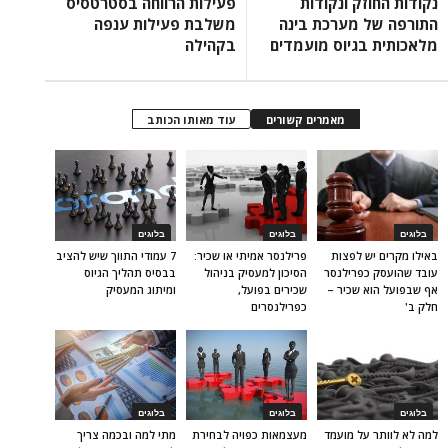
נקודות החוזק ונקודות
פעילות הרווחה בסטרטסיס
התורפה של מערכת בינה
משלבת פעילות ענפה
מלאכותית בגיוס מועמדים
בקהילה
מאמרים קשורים
עוד מאותו הכותב
בלוגים
בלוגים
בלוגים
באילו מקרים יש לפצות
פרילנסר אמיתי או שכיר:
7 עמודי התווך שיש להציב
עובד שהועסק כפרילנסר
הסיכון למעסיק בניהול
בבסיס תהליך הגיוס
אף שבפועל הוא שכיר –
שכירים בפועל,
ומיתוג המעסיק
חלק ב'
כפרילנסרים
בלוגים
בלוגים
בלוגים
למה לא לוותר על מועמד
מעצמאות כפויה לבחירת
מתי למה ובכמה צריך