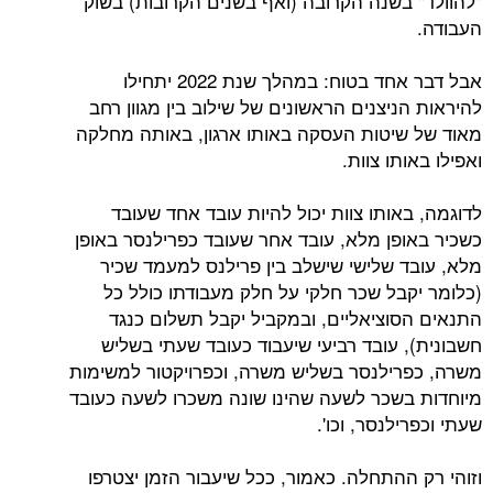
"להוולד" בשנה הקרובה (ואף בשנים הקרובות) בשוק
העבודה.
אבל דבר אחד בטוח: במהלך שנת 2022 יתחילו
להיראות הניצנים הראשונים של שילוב בין מגוון רחב
מאוד של שיטות העסקה באותו ארגון, באותה מחלקה
ואפילו באותו צוות.
לדוגמה, באותו צוות יכול להיות עובד אחד שעובד
כשכיר באופן מלא, עובד אחר שעובד כפרילנסר באופן
מלא, עובד שלישי שישלב בין פרילנס למעמד שכיר
(כלומר יקבל שכר חלקי על חלק מעבודתו כולל כל
התנאים הסוציאליים, ובמקביל יקבל תשלום כנגד
חשבונית), עובד רביעי שיעבוד כעובד שעתי בשליש
משרה, כפרילנסר בשליש משרה, וכפרויקטור למשימות
מיוחדות בשכר לשעה שהינו שונה משכרו לשעה כעובד
שעתי וכפרילנסר, וכו'.
וזוהי רק ההתחלה. כאמור, ככל שיעבור הזמן יצטרפו