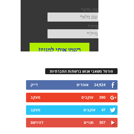
פורטל משאבי אנוש ברשתות החברתיות
24,924
אוהדים
לייק
300
עוקבים
מעקב
47
עוקבים
מעקב
307
מנויים
להירשם