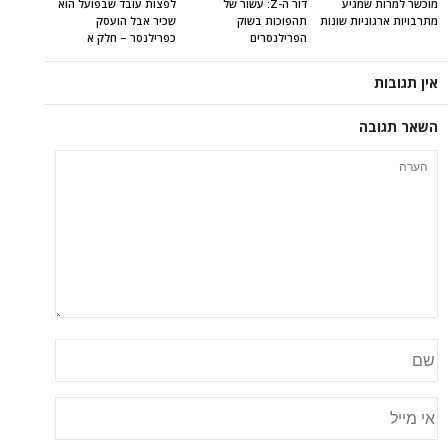
מוכשר למרות שמגיע
דור ה-Z: עשור של
לפצות עובד שבפועל הוא
מתרבויות ארגוניות שונות
תהפוכות בשוק
שכיר אבל הועסק
הפרילנסרים
כפרילנסר – חלק א
אין תגובות
השאר תגובה