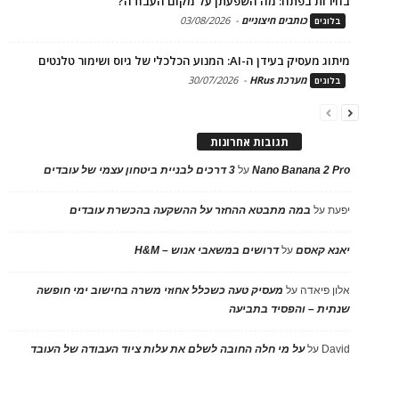
בחירות בפתח: מה השפעתן על מקום העבודה?
כותבים חיצוניים
-
03/08/2026
בלוגים
מיתוג מעסיק בעידן ה-AI: המנוע הכלכלי של גיוס ושימור טלנטים
מערכת HRus
-
30/07/2026
בלוגים
תגובות אחרונות
Nano Banana 2 Pro
על
3 דרכים לבניית ביטחון עצמי של עובדים
יפעת
על
במה מתבטא ההחזר על ההשקעה בהכשרת עובדים
יאנא קאסם
על
דרושים במשאבי אנוש – H&M
אלון פיאדה
על
מעסיק טעה כשכלל אחוזי משרה בחישוב ימי חופשה
שנתית – והפסיד בתביעה
David
על
על מי חלה החובה לשלם את עלות ציוד העבודה של העובד