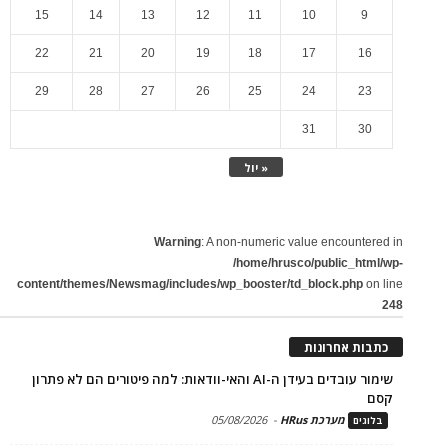
15
14
13
12
11
10
9
22
21
20
19
18
17
16
29
28
27
26
25
24
23
31
30
« יול
Warning
: A non-numeric value encountered in
/home/hrusco/public_html/wp-
content/themes/Newsmag/includes/wp_booster/td_block.php
on line
248
כתבות אחרונות
שימור עובדים בעידן ה-AI והאי-וודאות: למה פיטורים הם לא פתרון
קסם
מערכת HRus
-
05/08/2026
בלוגים