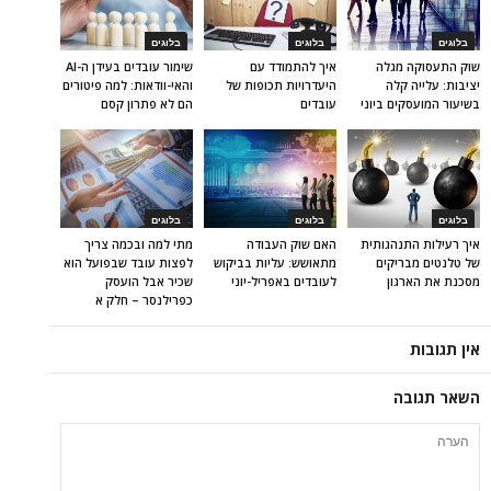
בלוגים
בלוגים
בלוגים
שוק התעסוקה מגלה
איך להתמודד עם
שימור עובדים בעידן ה-AI
יציבות: עלייה קלה
היעדרויות תכופות של
והאי-וודאות: למה פיטורים
בשיעור המועסקים ביוני
עובדים
הם לא פתרון קסם
בלוגים
בלוגים
בלוגים
איך רעילות התנהגותית
האם שוק העבודה
מתי למה ובכמה צריך
של טלנטים מבריקים
מתאושש: עליות בביקוש
לפצות עובד שבפועל הוא
מסכנת את הארגון
לעובדים באפריל-יוני
שכיר אבל הועסק
כפרילנסר – חלק א
אין תגובות
השאר תגובה