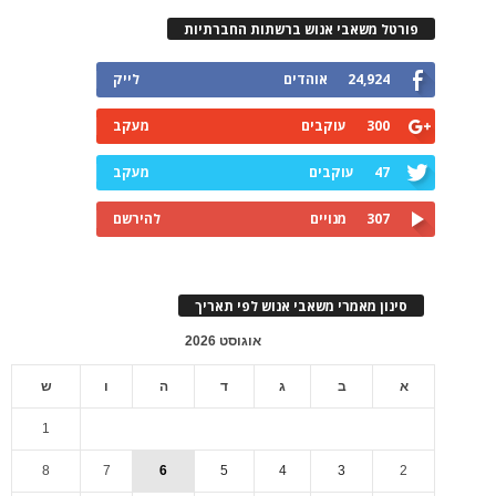
פורטל משאבי אנוש ברשתות החברתיות
24,924
אוהדים
לייק
300
עוקבים
מעקב
47
עוקבים
מעקב
307
מנויים
להירשם
סינון מאמרי משאבי אנוש לפי תאריך
אוגוסט 2026
א
ב
ג
ד
ה
ו
ש
1
8
7
6
5
4
3
2