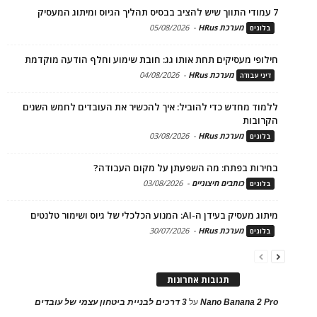
7 עמודי התווך שיש להציב בבסיס תהליך הגיוס ומיתוג המעסיק
מערכת HRus
-
05/08/2026
בלוגים
חילופי מעסיקים תחת אותו גג: חובת שימוע וחלף הודעה מוקדמת
מערכת HRus
-
04/08/2026
דיני עבודה
ללמוד מחדש כדי להוביל: איך להכשיר את העובדים לחמש השנים
הקרובות
מערכת HRus
-
03/08/2026
בלוגים
בחירות בפתח: מה השפעתן על מקום העבודה?
כותבים חיצוניים
-
03/08/2026
בלוגים
מיתוג מעסיק בעידן ה-AI: המנוע הכלכלי של גיוס ושימור טלנטים
מערכת HRus
-
30/07/2026
בלוגים
תגובות אחרונות
Nano Banana 2 Pro
על
3 דרכים לבניית ביטחון עצמי של עובדים