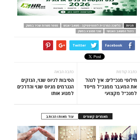
תגיות
הלשכה המרכזית לסטטיסטיקה - משאבי אנוש
מספר משרות שכיר במשק
ניהול המשאב האנושי
שכר ממוצע במשק
Twitter
Facebook
כתבה קודמת
כתבה הבאה
חילופי מנכ"לים: איך לנהל
הסיבות לגיוס שגוי, הנזקים
את המעבר ממנכ"ל מייסד
הנגרמים מגיוס שגוי והדרכים
למנכ"ל מקצועי
למנוע אותו
מאמרים קשורים
עוד מאותו הכותב