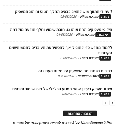
מערכת HRus
-
05/08/2026
ים
פי מעסיקים תחת אותו גג: חובת שימוע וחלף הודעה מוקדמת
מערכת HRus
-
04/08/2026
 עבודה
ד מחדש כדי להוביל: איך להכשיר את העובדים לחמש השנים
בות
מערכת HRus
-
03/08/2026
ים
ות בפתח: מה השפעתן על מקום העבודה?
כותבים חיצוניים
-
03/08/2026
ים
בעידן ה-AI: המנוע הכלכלי של גיוס ושימור טלנטים
מערכת HRus
-
30/07/2026
ים
תגובות אחרונות
על
Nano Banana 2
3 דרכים לבניית ביטחון עצמי של עובדים