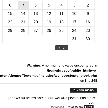
8
7
6
5
4
3
15
14
13
12
11
10
22
21
20
19
18
17
1
29
28
27
26
25
24
2
31
3
« יול
Warning
: A non-numeric value encounte
/home/hrusco/public_htm
content/themes/Newsmag/includes/wp_booster/td_bloc
on li
ת אחרונות
שימור עובדים בעידן ה-AI והאי-וודאות: למה פיטורים הם לא פתרון
מערכת HRus
-
05/08/2026
ים