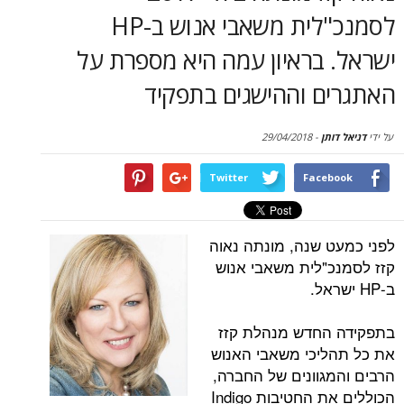
סקירות
לסמנכ"לית משאבי אנוש ב-HP
 בראיון עמה היא מספרת על
דף הבית
ם וההישגים בתפקיד
תן
-
29/04/2018
Twitter
Face
 שנה, מונתה נאוה
"לית משאבי אנוש
החדש מנהלת קזז
יכי משאבי האנוש
גוונים של החברה,
הכוללים את החטיבות Indigo