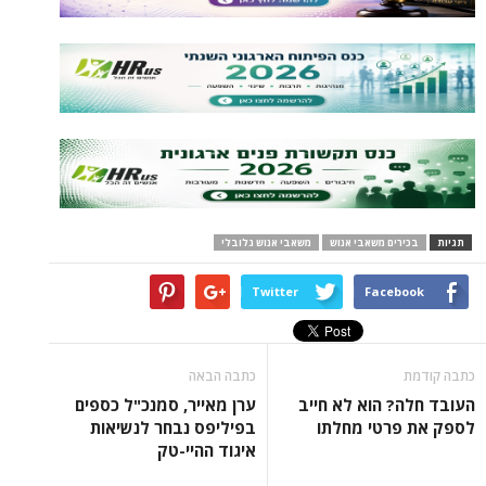
ים משאבי אנוש
משאבי אנוש גלובלי
Twitter
Face
כתבה הבאה
 הוא לא חייב
ערן מאייר, סמנכ"ל כספים
רטי מחלתו
בפיליפס נבחר לנשיאות
איגוד ההיי-טק