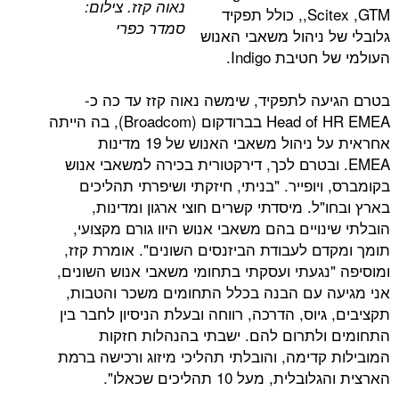
נאוה קזז. צילום:
,Scitex ,GTM, כולל תפקיד
סמדר כפרי
 ניהול משאבי האנוש
בת Indigo.
ה לתפקיד, שימשה נאוה קזז עד כה כ-
Head of HR EMEA בברודקום (Broadcom), בה הייתה
אחראית על ניהול משאבי האנוש של 19 מדינות
. ובטרם לכך, דירקטורית בכירה למשאבי אנוש
יופייר. "בניתי, חיזקתי ושיפרתי תהליכים
ל. מיסדתי קשרים חוצי ארגון ומדינות,
ויים בהם משאבי אנוש היוו גורם מקצועי,
ם לעבודת הביזנסים השונים". אומרת קזז,
נגעתי ועסקתי בתחומי משאבי אנוש השונים,
 עם הבנה בכלל התחומים משכר והטבות,
יוס, הדרכה, רווחה ובעלת הניסיון לחבר בין
לתרום להם. ישבתי בהנהלות חזקות
דימה, והובלתי תהליכי מיזוג ורכישה ברמת
, מעל 10 תהליכים שכאלו".