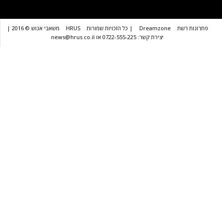
שת
Dreamzone
| כל הזכויות שמורות
HRUS
משאבי אנוש © 2016 |
יצירת קשר: 0722-555-225 או news@hrus.co.il