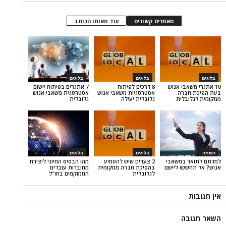
מאמרים קשורים
עוד מאותו הכותב
בלוגים
בלוגים
בי אנוש
8 דרכים לפיתוח
7 אתגרים בפיתוח יישום
רה
אסטרטגיית משאבי אנוש
אסטרטגית משאבי אנוש
לית
גלובלית יעילה
גלובלית
בלוגים
בלוגים
במשאבי
2 צעדים שיש להטמיע
מהו הבסיס החיוני ליצירת
ו ליישם
בהפיכת חברה ממקומית
מחוברות עובדים
לגלובלית
הממוקמים בחו"ל
ה