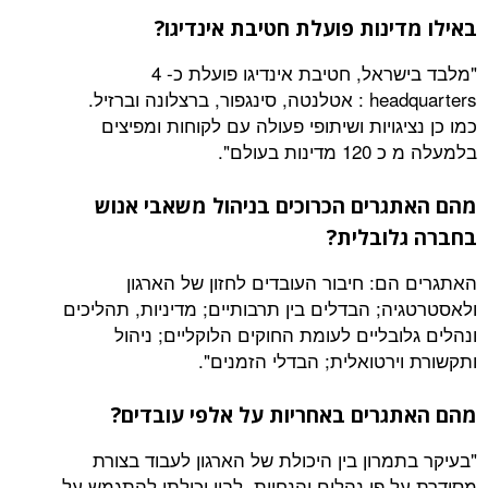
ינות פועלת חטיבת אינדיגו?
"מלבד בישראל, חטיבת אינדיגו פועלת כ- 4
headquarters : אטלנטה, סינגפור, ברצלונה וברזיל.
גויות ושיתופי פעולה עם לקוחות ומפיצים
 בעולם".
רים הכרוכים בניהול משאבי אנוש
ובלית?
ם: חיבור העובדים לחזון של הארגון
; הבדלים בין תרבותיים; מדיניות, תהליכים
בליים לעומת החוקים הלוקליים; ניהול
רטואלית; הבדלי הזמנים".
רים באחריות על אלפי עובדים?
רון בין היכולת של הארגון לעבוד בצורת
פי נהלים והנחיות, לבין יכולתו להתגמש על