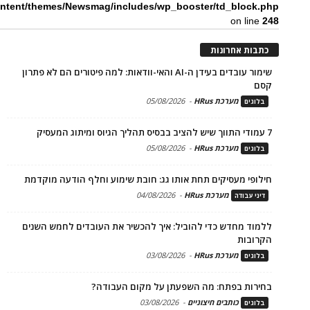
ntent/themes/Newsmag/includes/wp_booster/td_block.php
on line
248
כתבות אחרונות
שימור עובדים בעידן ה-AI והאי-וודאות: למה פיטורים הם לא פתרון
קסם
מערכת HRus
-
05/08/2026
בלוגים
7 עמודי התווך שיש להציב בבסיס תהליך הגיוס ומיתוג המעסיק
מערכת HRus
-
05/08/2026
בלוגים
חילופי מעסיקים תחת אותו גג: חובת שימוע וחלף הודעה מוקדמת
מערכת HRus
-
04/08/2026
דיני עבודה
ללמוד מחדש כדי להוביל: איך להכשיר את העובדים לחמש השנים
הקרובות
מערכת HRus
-
03/08/2026
בלוגים
בחירות בפתח: מה השפעתן על מקום העבודה?
כותבים חיצוניים
-
03/08/2026
בלוגים