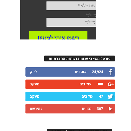
פורטל משאבי אנוש ברשתות החברתיות
24,924
אוהדים
לייק
300
עוקבים
מעקב
47
עוקבים
מעקב
307
מנויים
להירשם