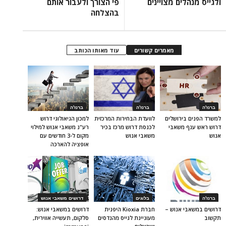
ולגייס מנהלים מצויינים
פי הצורך ולעבור אותם
בהצלחה
מאמרים קשורים
עוד מאותו הכותב
ברנז'ה
ברנז'ה
ברנז'ה
למשרד הפנים בירושלים
לוועדת הבחירות המרכזית
למכון הגיאולוגי דרוש
דרוש ראש ענף משאבי
לכנסת דרוש מרכז בכיר
רע"נ משאבי אנוש למילוי
אנוש
משאבי אנוש
מקום ל-3 חודשים עם
אופציה להארכה
ברנז'ה
בלוגים
דרושים משאבי אנוש
דרושים במשאבי אנוש –
חברת Kioxia היפנית
דרושים במשאבי אנוש:
תקשוב
מעוניינת לגייס מהנדסים
סלקום, תעשייה אווירית,