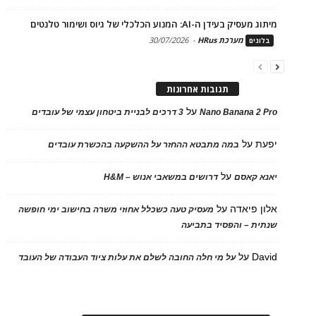
מיתוג מעסיק בעידן ה-AI: המנוע הכלכלי של גיוס ושימור טלנטים
מערכת HRus
-
30/07/2026
בלוגים
תגובות אחרונות
על
Nano Banana 2 Pro
3 דרכים לבניית ביטחון עצמי של עובדים
יפעת
על
במה מתבטא ההחזר על ההשקעה בהכשרת עובדים
על
יאנא קאסם
דרושים במשאבי אנוש – H&M
אלון פיאדה
על
מעסיק טעה כשכלל אחוזי משרה בחישוב ימי חופשה
שנתית – והפסיד בתביעה
David
על
על מי חלה החובה לשלם את עלות ציוד העבודה של העובד