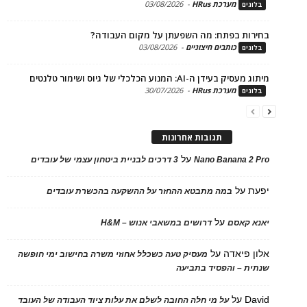
מערכת HRus
-
03/08/2026
ים
ות בפתח: מה השפעתן על מקום העבודה?
כותבים חיצוניים
-
03/08/2026
ים
בעידן ה-AI: המנוע הכלכלי של גיוס ושימור טלנטים
מערכת HRus
-
30/07/2026
ים
תגובות אחרונות
על
Nano Banana 2
3 דרכים לבניית ביטחון עצמי של עובדים
על
במה מתבטא ההחזר על ההשקעה בהכשרת עובדים
על
 קאסם
דרושים במשאבי אנוש – H&M
 פיאדה
על
מעסיק טעה כשכלל אחוזי משרה בחישוב ימי חופשה
ת – והפסיד בתביעה
D
על
על מי חלה החובה לשלם את עלות ציוד העבודה של העובד