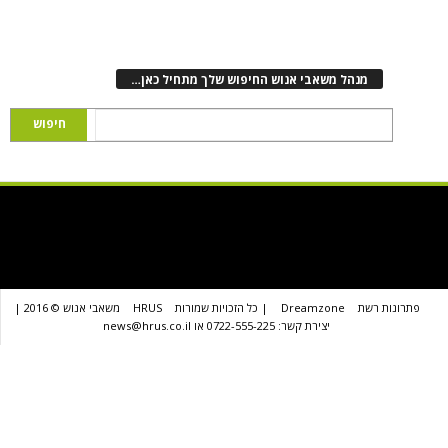
נהל משאבי אנוש החיפוש שלך מתחיל כאן…
שת
Dreamzone
| כל הזכויות שמורות
HRUS
משאבי אנוש © 2016 |
יצירת קשר: 0722-555-225 או news@hrus.co.il