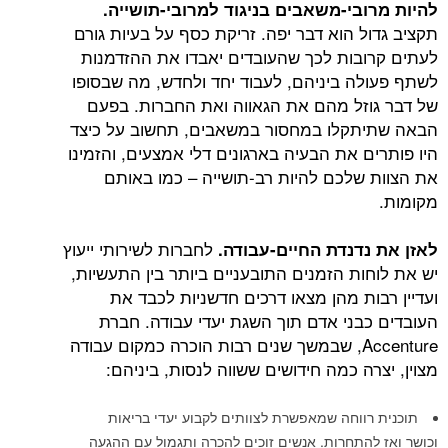
בי-משאבים בניגוד למרובי-תושייה.
 הוא דבר יפה. זריקת כסף על בעיות גורם
בות לכך שהעובדים יאבדו את ההזדמנות
ה ביניהם, לעבוד יחד ולחדש, מה שבסופו
זל מהם את הגאווה ואת החברות. בפעם
תקלו במחסור במשאבים, תחשוב על כיצד
 את הבעיה בארגונים דלי אמצעים, והזמינו
שלכם להיות רב-תושייה – כמו באותם
לחברות לשירותי ייעוץ
דנדת החיים-עבודה.
ות הזמנים התובעניים ביותר בין התעשיות,
ות מהן מצאו דרכים חדשניות לכבד את
בני אדם תוך השגת יעדי עבודה. חברת
Accenture, שבמשך שנים רבות הוכרה כמקום עבודה
ה כמה חידושים ששווה לנסות, ביניהם:
ווחה שמאפשרת לצוותים לקבוע יעדי בריאות
התחרות. אנשים זוכים להכרה ותגמול עם ההגעה