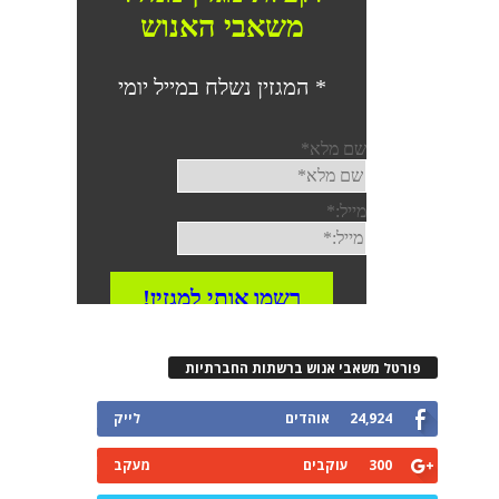
רטל משאבי אנוש ברשתות החברתיות
24,924
אוהדים
לייק
300
עוקבים
מעקב