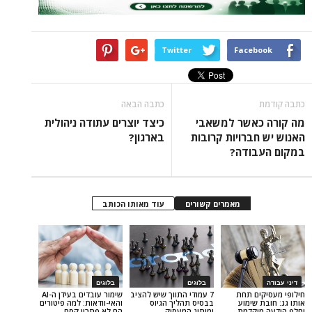
Twitter
Face
כתבה הבאה
אשר למשאבי
כיצד יוצרים עתודה ניהולית
ברויות קרובות
בארגון?
ודה?
מאמרים קשורים
עוד מאותו הכותב
בלוגים
בלוגים
ם תחת
7 עמודי התווך שיש להציב
שימור עובדים בעידן ה-AI
שימוע
בבסיס תהליך הגיוס
והאי-וודאות: למה פיטורים
קדמת
ומיתוג המעסיק
הם לא פתרון קסם