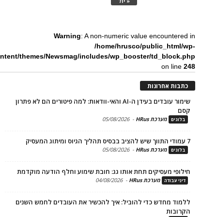
« יול
Warning
: A non-numeric value encounte
/home/hrusco/public_htm
content/themes/Newsmag/includes/wp_booster/td_bloc
on li
ת אחרונות
שימור עובדים בעידן ה-AI והאי-וודאות: למה פיטורים הם לא פתרון
מערכת HRus
-
05/08/2026
ים
מערכת HRus
-
05/08/2026
ים
פי מעסיקים תחת אותו גג: חובת שימוע וחלף הודעה מוקדמת
מערכת HRus
-
04/08/2026
 עבודה
ד מחדש כדי להוביל: איך להכשיר את העובדים לחמש השנים
בות