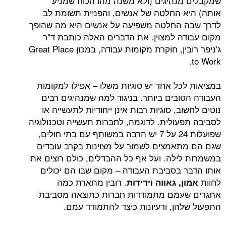
נהיגים (ולא משנה מהו הכוח שמניע
 החלטה של אנשים, והפניית תשומת לב
 החלטה משפיעה על אנשים היא מה שהופך
ה למצוין. את הדברים האלה כותבת ד"ר
ג'ניפר רובין, חוקרת מקומות עבודה, במכון Great Place
כל אחד יש סוגיות משלו – אפילו למקומות
ובים ביותר. בניגוד למה שמנהיגים רבים
ב, סוגיות רבות אינן ייחודיות לתעשייה או
עולית. לדוגמה, לחברות תעשייה וטכנולוגיה
שפועלות 24 על 7 יש הרבה במשותף עם בתי חולים,
אמצים לשמור על מצוינות בקרב עובדים
ילה. ועל אף כל ההבדלים, כולם רוצים את
 בסביבת העבודה – מקום שבו הם יכולים
. רובין מתארת כמה
, גאווה וידידות
עמם מתמודדות חברות כתוצאה מסביבת
הן, ורעיונות כיצד להתמודד עמם.