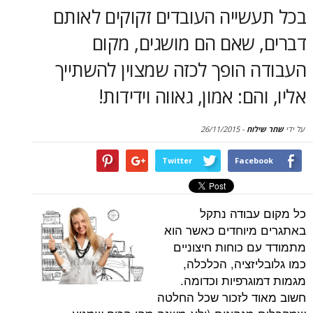
סקירות
שייה העובדים זקוקים לאותם
 שאם הם מושגים, מקום
דף הבית
הופך לכזה שמצוין להשתייך
ם: אמון, גאווה וידידות!
וח
-
26/11/2015
Twitter
Face
בודה נתקל
יוחדים כאשר הוא
 כוחות חיצוניים
זציה, הכלכלה,
גרפיות וכדומה.
 לזכור שכל החלטה