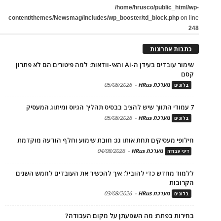
/home/hrusco/public_html/wp-
content/themes/Newsmag/includes/wp_booster/td_block.php
on line
248
כתבות אחרונות
שימור עובדים בעידן ה-AI והאי-וודאות: למה פיטורים הם לא פתרון
קסם
מערכת HRus
-
05/08/2026
בלוגים
7 עמודי התווך שיש להציב בבסיס תהליך הגיוס ומיתוג המעסיק
מערכת HRus
-
05/08/2026
בלוגים
חילופי מעסיקים תחת אותו גג: חובת שימוע וחלף הודעה מוקדמת
מערכת HRus
-
04/08/2026
דיני עבודה
ללמוד מחדש כדי להוביל: איך להכשיר את העובדים לחמש השנים
הקרובות
מערכת HRus
-
03/08/2026
בלוגים
בחירות בפתח: מה השפעתן על מקום העבודה?