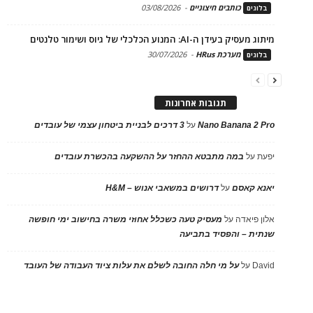
כותבים חיצוניים
-
03/08/2026
בלוגים
מיתוג מעסיק בעידן ה-AI: המנוע הכלכלי של גיוס ושימור טלנטים
מערכת HRus
-
30/07/2026
בלוגים
תגובות אחרונות
Nano Banana 2 Pro
על
3 דרכים לבניית ביטחון עצמי של עובדים
יפעת
על
במה מתבטא ההחזר על ההשקעה בהכשרת עובדים
יאנא קאסם
על
דרושים במשאבי אנוש – H&M
אלון פיאדה
על
מעסיק טעה כשכלל אחוזי משרה בחישוב ימי חופשה
שנתית – והפסיד בתביעה
David
על
על מי חלה החובה לשלם את עלות ציוד העבודה של העובד