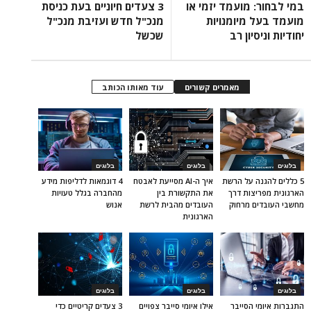
במי לבחור: מועמד יזמי או
3 צעדים חיוניים בעת כניסת
מועמד בעל מיומנויות
מנכ"ל חדש ועזיבת מנכ"ל
יחודיות וניסיון רב
שכשל
מאמרים קשורים
עוד מאותו הכותב
בלוגים
בלוגים
בלוגים
5 כללים להגנה על הרשת
איך ה-AI מסייעת לאבטח
4 דוגמאות לדליפות מידע
הארגונית מפריצות דרך
את התקשורת בין
מהחברה בגלל טעויות
מחשבי העובדים מרחוק
העובדים מהבית לרשת
אנוש
הארגונית
בלוגים
בלוגים
בלוגים
התגברות איומי הסייבר
אילו איומי סייבר צפויים
3 צעדים קריטיים כדי