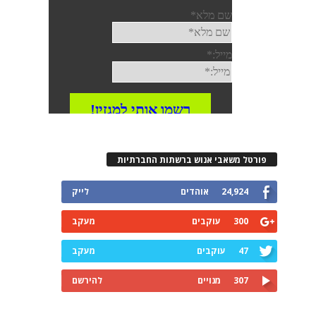
פורטל משאבי אנוש ברשתות החברתיות
24,924
אוהדים
לייק
300
עוקבים
מעקב
47
עוקבים
מעקב
307
מנויים
להירשם