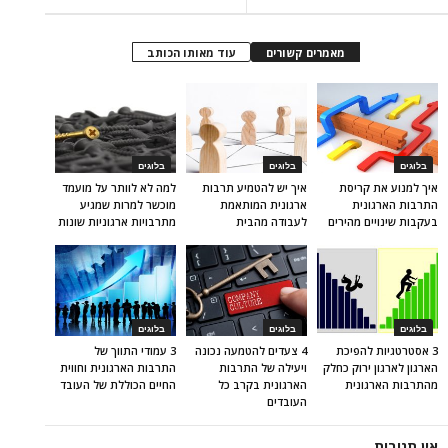
מאמרים קשורים
עוד מאותו הכותב
בלוגים
בלוגים
בלוגים
איך למנוע את קריסת
איך יש להטמיע תרבות
למה לא לוותר על מועמד
התרבות הארגונית
ארגונית המותאמת
מוכשר למרות שמגיע
בעקבות שינויים מהירים
לעבודה מהבית
מתרבויות ארגוניות שונות
בלוגים
בלוגים
בלוגים
3 אסטרטגיות להפיכת
4 צעדים להטמעה נכונה
3 עמודי התווך של
הארגון לארגון ירוק כחלק
ויעילה של התרבות
התרבות הארגונית וחווית
מהתרבות הארגונית
הארגונית בקרב כל
החיים הכוללת של העובד
העובדים
אין תגובות