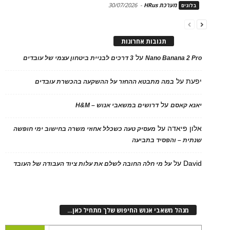
מערכת HRus
-
30/07/2026
בלוגים
תגובות אחרונות
על
Nano Banana 2 Pro
3 דרכים לבניית ביטחון עצמי של עובדים
יפעת
על
במה מתבטא ההחזר על ההשקעה בהכשרת עובדים
על
יאנא קאסם
דרושים במשאבי אנוש – H&M
אלון פיאדה
על
מעסיק טעה כשכלל אחוזי משרה בחישוב ימי חופשה
שנתית – והפסיד בתביעה
David
על
על מי חלה החובה לשלם את עלות ציוד העבודה של העובד
מנהל משאבי אנוש החיפוש שלך מתחיל כאן…