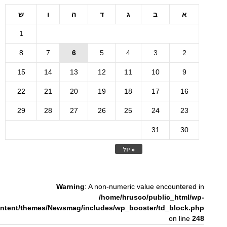
א
ב
ג
ד
ה
ו
ש
1
8
7
6
5
4
3
2
15
14
13
12
11
10
9
22
21
20
19
18
17
16
29
28
27
26
25
24
23
31
30
« יול
Warning
: A non-numeric value encountered in
/home/hrusco/public_html/wp-
ntent/themes/Newsmag/includes/wp_booster/td_block.php
on line
248