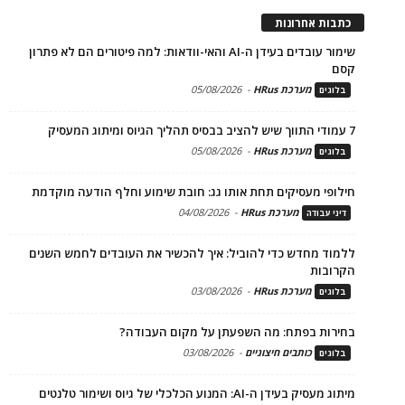
כתבות אחרונות
שימור עובדים בעידן ה-AI והאי-וודאות: למה פיטורים הם לא פתרון
קסם
מערכת HRus
-
05/08/2026
בלוגים
7 עמודי התווך שיש להציב בבסיס תהליך הגיוס ומיתוג המעסיק
מערכת HRus
-
05/08/2026
בלוגים
חילופי מעסיקים תחת אותו גג: חובת שימוע וחלף הודעה מוקדמת
מערכת HRus
-
04/08/2026
דיני עבודה
ללמוד מחדש כדי להוביל: איך להכשיר את העובדים לחמש השנים
הקרובות
מערכת HRus
-
03/08/2026
בלוגים
בחירות בפתח: מה השפעתן על מקום העבודה?
כותבים חיצוניים
-
03/08/2026
בלוגים
מיתוג מעסיק בעידן ה-AI: המנוע הכלכלי של גיוס ושימור טלנטים