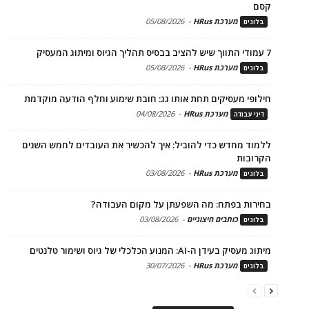
קסם
מערכת HRus
-
05/08/2026
בלוגים
7 עמודי התווך שיש להציב בבסיס תהליך הגיוס ומיתוג המעסיק
מערכת HRus
-
05/08/2026
בלוגים
חילופי מעסיקים תחת אותו גג: חובת שימוע וחלף הודעה מוקדמת
מערכת HRus
-
04/08/2026
דיני עבודה
ללמוד מחדש כדי להוביל: איך להכשיר את העובדים לחמש השנים
הקרובות
מערכת HRus
-
03/08/2026
בלוגים
בחירות בפתח: מה השפעתן על מקום העבודה?
כותבים חיצוניים
-
03/08/2026
בלוגים
מיתוג מעסיק בעידן ה-AI: המנוע הכלכלי של גיוס ושימור טלנטים
מערכת HRus
-
30/07/2026
בלוגים