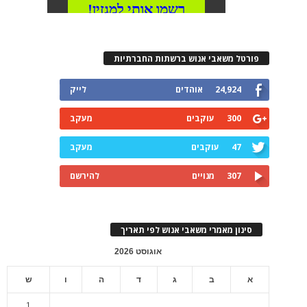
פורטל משאבי אנוש ברשתות החברתיות
24,924
אוהדים
לייק
300
עוקבים
מעקב
47
עוקבים
מעקב
307
מנויים
להירשם
סינון מאמרי משאבי אנוש לפי תאריך
אוגוסט 2026
א
ב
ג
ד
ה
ו
ש
1