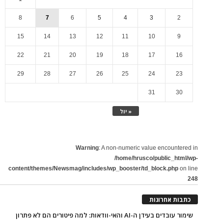
8
7
6
5
4
3
2
15
14
13
12
11
10
9
22
21
20
19
18
17
16
29
28
27
26
25
24
23
31
30
« יול
Warning
: A non-numeric value encountered in
/home/hrusco/public_html/wp-
content/themes/Newsmag/includes/wp_booster/td_block.php
on line
248
כתבות אחרונות
שימור עובדים בעידן ה-AI והאי-וודאות: למה פיטורים הם לא פתרון