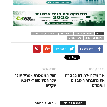
תגיות
הכשרה מקצועית
למידה בארגון
למידה מקוונת בארגון
מיומנויות נרכשות
מיקרו למידה
Twitter
Facebook
כתבה קודמת
כתבה הבאה
איך מיקרו-למידה מגבירה
החל ממשכורת אפריל עולה
את מחוברות העובדים
שכר המינימום ל-6,247
ושימורם
שקלים
מאמרים קשורים
עוד מאותו הכותב