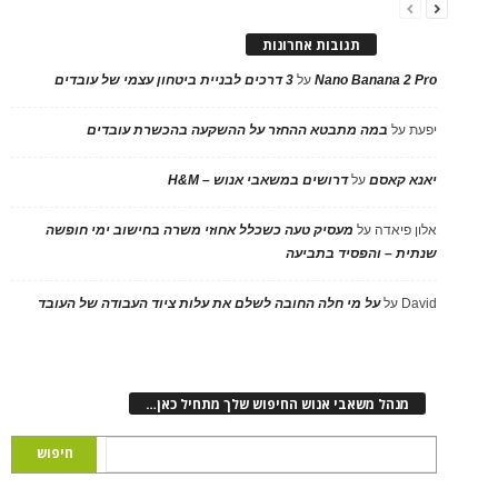
תגובות אחרונות
Nano Banana 2 Pro
על
3 דרכים לבניית ביטחון עצמי של עובדים
יפעת
על
במה מתבטא ההחזר על ההשקעה בהכשרת עובדים
יאנא קאסם
על
דרושים במשאבי אנוש – H&M
אלון פיאדה
על
מעסיק טעה כשכלל אחוזי משרה בחישוב ימי חופשה
שנתית – והפסיד בתביעה
David
על
על מי חלה החובה לשלם את עלות ציוד העבודה של העובד
מנהל משאבי אנוש החיפוש שלך מתחיל כאן…