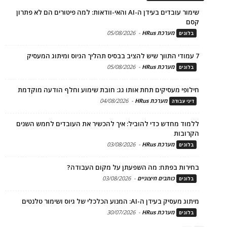
שימור עובדים בעידן ה-AI והאי-וודאות: למה פיטורים הם לא פתרון
קסם
מערכת HRus
-
05/08/2026
בלוגים
7 עמודי התווך שיש להציב בבסיס תהליך הגיוס ומיתוג המעסיק
מערכת HRus
-
05/08/2026
בלוגים
חילופי מעסיקים תחת אותו גג: חובת שימוע וחלף הודעה מוקדמת
מערכת HRus
-
04/08/2026
דיני עבודה
ללמוד מחדש כדי להוביל: איך להכשיר את העובדים לחמש השנים
הקרובות
מערכת HRus
-
03/08/2026
בלוגים
בחירות בפתח: מה השפעתן על מקום העבודה?
כותבים חיצוניים
-
03/08/2026
בלוגים
מיתוג מעסיק בעידן ה-AI: המנוע הכלכלי של גיוס ושימור טלנטים
מערכת HRus
-
30/07/2026
בלוגים