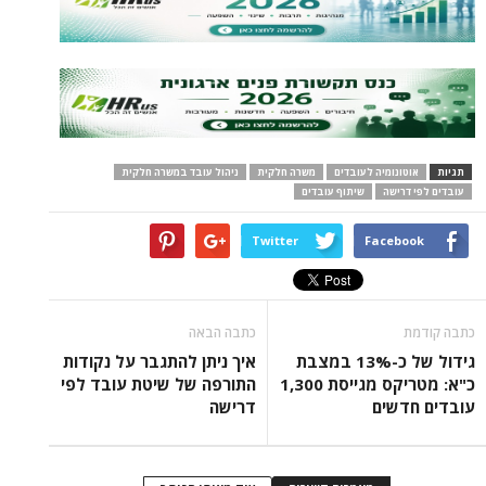
תגיות
אוטונומיה לעובדים
משרה חלקית
ניהול עובד במשרה חלקית
עובדים לפי דרישה
שיתוף עובדים
Twitter
Facebook
כתבה קודמת
כתבה הבאה
גידול של כ-13% במצבת
איך ניתן להתגבר על נקודות
כ"א: מטריקס מגייסת 1,300
התורפה של שיטת עובד לפי
עובדים חדשים
דרישה