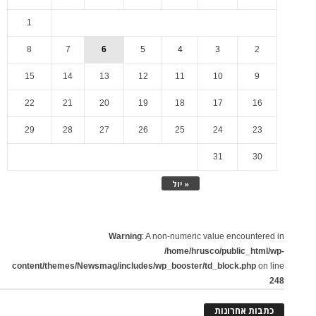
1
8
7
6
5
4
3
2
15
14
13
12
11
10
9
22
21
20
19
18
17
16
29
28
27
26
25
24
23
31
30
« יול
Warning
: A non-numeric value encountered in
/home/hrusco/public_html/wp-
content/themes/Newsmag/includes/wp_booster/td_block.php
on line
248
כתבות אחרונות