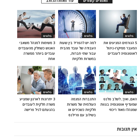
מאמרים קשורים
עוד מאותו הכותב
בלוגים
בלוגים
בלוגים
5 הגורמים המניעים את
למה יש להפריד בין שעות
3 משימות למנהל משאבי
המעבר ממיקרו-ניהול
העבודה של עובד מהבית
האנוש כשחלק מהעובדים
לאוטונומיה לעובדים
עבור שתי חברות,
עובדים ביותר ממשרה
במשרות חלקיות
אחת
בלוגים
בלוגים
בלוגים
האם, ואיך, לשלב טלנט
התגברות המגמה
3 יתרונות לארגון שמציע
שמעדיף אוטונומיה בצוות
העולמית של משרות
משרה חלקית לעובדים
שמנהלו מאוד ריכוזי
חלקיות כשכירים או
בהגעתם לגיל פרישה
בשילוב עם פרילנס
אין תגובות