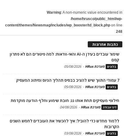
Warning
: A non-numeric value encountered in
/home/hrusco/public_html/wp-
content/themes/Newsmag/includes/wp_booster/td_block.php
on line
248
כתבות אחרונות
שימור עובדים בעידן ה-AI והאי-וודאות: למה פיטורים הם לא פתרון
קסם
מערכת HRus
-
05/08/2026
בלוגים
7 עמודי התווך שיש להציב בבסיס תהליך הגיוס ומיתוג המעסיק
מערכת HRus
-
05/08/2026
בלוגים
חילופי מעסיקים תחת אותו גג: חובת שימוע וחלף הודעה מוקדמת
מערכת HRus
-
04/08/2026
דיני עבודה
ללמוד מחדש כדי להוביל: איך להכשיר את העובדים לחמש השנים
הקרובות
מערכת HRus
-
03/08/2026
בלוגים