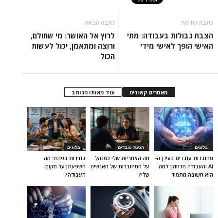
כתבה קודמת
כתבה הבאה
הצבת גבולות בעבודה: מתי
לרוץ אל האושר: מי שחולם,
האישי הופך לאישי מידי
ורוצה ומתאמן, יכול לעשות
הכול
מאמרים קשורים
עוד מאותו הכותב
בלוגים
הנעת עובדים
בלוגים
מחוברות עובדים בעידן ה-
מה האחריות שלי כמנהל
בחירות בפתח: מה
AI והעבודה מרחוק: למה
על המחוברות של האנשים
השפעתן על מקום
היא חשובה מתמיד
שלי?
העבודה?