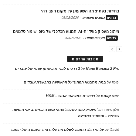
בחירות בפתח: מה השפעתן על מקום העבודה?
כותבים חיצוניים
-
03/08/2026
בלוגים
מיתוג מעסיק בעידן ה-AI: המנוע הכלכלי של גיוס ושימור טלנטים
מערכת HRus
-
30/07/2026
בלוגים
תגובות אחרונות
Nano Banana 2 Pro
על
3 דרכים לבניית ביטחון עצמי של עובדים
יפעת
על
במה מתבטא ההחזר על ההשקעה בהכשרת עובדים
יאנא קאסם
על
דרושים במשאבי אנוש – H&M
אלון פיאדה
על
מעסיק טעה כשכלל אחוזי משרה בחישוב ימי חופשה
שנתית – והפסיד בתביעה
David
על
על מי חלה החובה לשלם את עלות ציוד העבודה של העובד