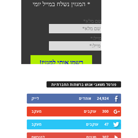
פורטל משאבי אנוש ברשתות החברתיות
24,924
אוהדים
לייק
300
עוקבים
מעקב
47
עוקבים
מעקב
307
מנויים
להירשם