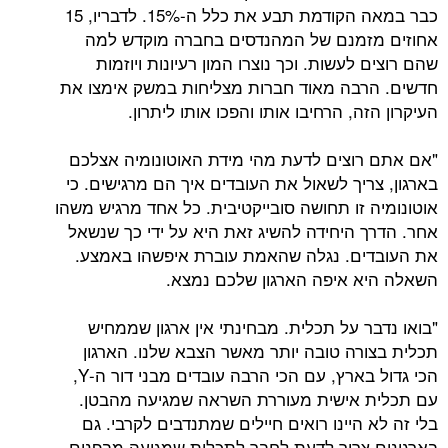
כבר במאה הקודמת תבע את כלל ה-15%. לדבריו, 15
אחוזים מזמנם של המהנדסים בחברה מוקדש למה
שהם רוצים לעשות. וכך נוצרו המון רעיונות ויוזמות
חדשים. הרבה מאוד חברות מצליחות במשק אימצו את
העיקרון הזה, הרחיבו אותו והפכו אותו ליתרון.
"אם אתם רוצים לדעת מהי מידת האוטונומיה אצלכם
בארגון, צריך לשאול את העובדים איך הם מרגישים. כי
אוטונומיה זו תחושה סובייקטיבית. כל אחד מרגיש משהו
אחר. הדרך היחידה להשיג זאת היא על ידי כך שנשאל
את העובדים. נגלה שהאמת עוברת איפשהו באמצע.
השאלה היא איפה הארגון שלכם נמצא.
"בואו נדבר על תכלית. מבחינתי אין ארגון שממחיש
תכלית בצורה טובה יותר מאשר הצבא שלנו. הארגון
הכי גדול בארץ, עם הכי הרבה עובדים מבני דור ה-Y,
עם תכלית אישית מעוררת השראה שמגיעה מהבטן.
בלי זה לא היינו רואים חיילים שמתנדבים לקרבי. גם
בארגונים צריך לדעת לחבר לתכלית שמגיעה מבפנים