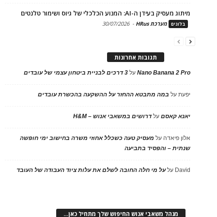
מיתוג מעסיק בעידן ה-AI: המנוע הכלכלי של גיוס ושימור טלנטים
מערכת HRus
-
30/07/2026
בלוגים
תגובות אחרונות
Nano Banana 2 Pro
על
3 דרכים לבניית ביטחון עצמי של עובדים
יפעת
על
במה מתבטא ההחזר על ההשקעה בהכשרת עובדים
יאנא קאסם
על
דרושים במשאבי אנוש – H&M
אלון פיאדה
על
מעסיק טעה כשכלל אחוזי משרה בחישוב ימי חופשה
שנתית – והפסיד בתביעה
David
על
על מי חלה החובה לשלם את עלות ציוד העבודה של העובד
מנהל משאבי אנוש החיפוש שלך מתחיל כאן…