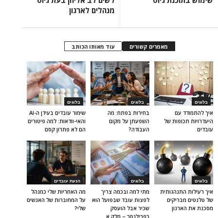
שימוש בתוכנת גיוס
לשים לב אליהן בעת גיוס
מנהלים לארגון
מאמרים קשורים
עוד מאותו הכותב
בלוגים
בלוגים
בלוגים
איך להתמודד עם
בחירות בפתח: מה
שימור עובדים בעידן ה-AI
היעדרויות תכופות של
השפעתן על מקום
והאי-וודאות: למה פיטורים
עובדים
העבודה?
הם לא פתרון קסם
בלוגים
בלוגים
הנעת עובדים
איך רעילות התנהגותית
מתי למה ובכמה צריך
מה האחריות שלי כמנהל
של טלנטים מבריקים
לפצות עובד שבפועל הוא
על המחוברות של האנשים
מסכנת את הארגון
שכיר אבל הועסק
שלי?
כפרילנסר – חלק א