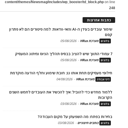
content/themes/Newsmag/includes/wp_booster/td_block.php
on line
248
כתבות אחרונות
שימור עובדים בעידן ה-AI והאי-וודאות: למה פיטורים הם לא פתרון
קסם
מערכת HRus
-
05/08/2026
בלוגים
7 עמודי התווך שיש להציב בבסיס תהליך הגיוס ומיתוג המעסיק
מערכת HRus
-
05/08/2026
בלוגים
חילופי מעסיקים תחת אותו גג: חובת שימוע וחלף הודעה מוקדמת
מערכת HRus
-
04/08/2026
דיני עבודה
ללמוד מחדש כדי להוביל: איך להכשיר את העובדים לחמש השנים
הקרובות
מערכת HRus
-
03/08/2026
בלוגים
בחירות בפתח: מה השפעתן על מקום העבודה?
כותבים חיצוניים
-
03/08/2026
בלוגים