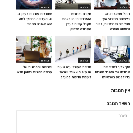
בלוגים
בלוגים
בלוגים
ניהול משאבי אנוש
תקרת הזכוכית
מחוברות עובדים בעידן ה-
בצמיחה מהירה: איך
ההיברידית: מי באמת
AI והעבודה מרחוק: למה
משלבים היברידיות, ביזור
מקבל קידום בעידן
היא חשובה מתמיד
וצמיחה מהירה
העבודה מרחוק
בלוגים
בלוגים
בלוגים
איך צריך למדוד את
מדידת העובד ע"פ שעות
יתרונות וחסרונות של
עבודתו של העובד מהבית
או ע"פ תוצאות: ישראל
עבודה מהבית באופן מלא
בלי לפגוע בפרטיותו
לעומת מדינות במערב
אין תגובות
השאר תגובה