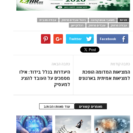
תגיות
משאבי אנוש קורונה
ניהול עובדים מרחוק
עבודה מהבית
עבודה מרחוק
עובדים מרחוק
רהלוקיישן
Twitter
Facebook
כתבה קודמת
כתבה הבאה
המציאות המדומה הופכת
היעדרות בגלל בידוד: אילו
למציאות אמיתית בארגונים
מסמכים על העובד להציג
למעסיק
מאמרים קשורים
עוד מאותו הכותב