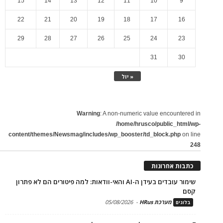
15
14
13
12
11
10
9
22
21
20
19
18
17
16
29
28
27
26
25
24
23
31
30
« יול
Warning
: A non-numeric value encountered in
/home/hrusco/public_html/wp-
content/themes/Newsmag/includes/wp_booster/td_block.php
on line
248
כתבות אחרונות
שימור עובדים בעידן ה-AI והאי-וודאות: למה פיטורים הם לא פתרון
קסם
מערכת HRus
-
05/08/2026
בלוגים