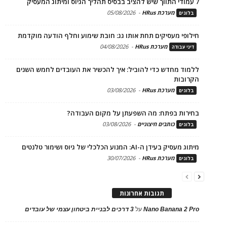
7 עמודי התווך שיש להציב בבסיס תהליך הגיוס ומיתוג המעסיק
מערכת HRus
-
05/08/2026
בלוגים
חילופי מעסיקים תחת אותו גג: חובת שימוע וחלף הודעה מוקדמת
מערכת HRus
-
04/08/2026
דיני עבודה
ללמוד מחדש כדי להוביל: איך להכשיר את העובדים לחמש השנים
הקרובות
מערכת HRus
-
03/08/2026
בלוגים
בחירות בפתח: מה השפעתן על מקום העבודה?
כותבים חיצוניים
-
03/08/2026
בלוגים
מיתוג מעסיק בעידן ה-AI: המנוע הכלכלי של גיוס ושימור טלנטים
מערכת HRus
-
30/07/2026
בלוגים
תגובות אחרונות
Nano Banana 2 Pro
על
3 דרכים לבניית ביטחון עצמי של עובדים