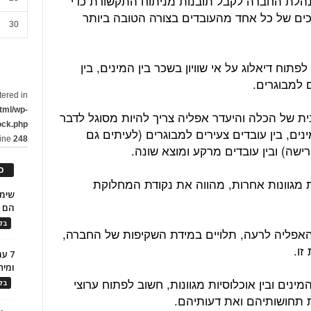
הלת החברה לקבל תובנות מניתוח התקשורת כדי
רכים של כל אחד מהעובדים בצורה הטובה ביותר
30
פתוח דיאלוג על אי שוויון בשכר בין המינים, בין
ם למבוגרים.
tered in
tml/wp-
ית של הכלה והיעדר אפליה צריך להיות מסוגל לדבר
ock.php
ינים, בין עובדים צעירים למבוגרים (לעיתים גם
line
248
שה) ובין עובדים מרקע ומוצא שונה.
כ
סיות מגוונות אחרות, מהווה את נקודת המחלוקת
הם ל
בלו
האפליה לרעה, תלויים במידת השקיפות של החברה,
זו.
7 ע
ומית
מינים ובין אוכלוסיות מגוונות, חשוב לפתוח ערוצי
בלו
ת תחושותיהם ואת דעותיהם.