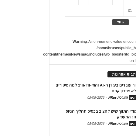
31
« יול
Warning
: A non-numeric value encoun
/home/hrusco/public_h
content/themes/Newsmag/includes/wp_booster/td_bl
on 
תבות אחרונות
שימור עובדים בעידן ה-AI והאי-וודאות: למה פיטורים
א פתרון קסם
מערכת HRus
-
05/08/2026
גים
מודי התווך שיש להציב בבסיס תהליך הגיוס
וג המעסיק
מערכת HRus
-
05/08/2026
גים