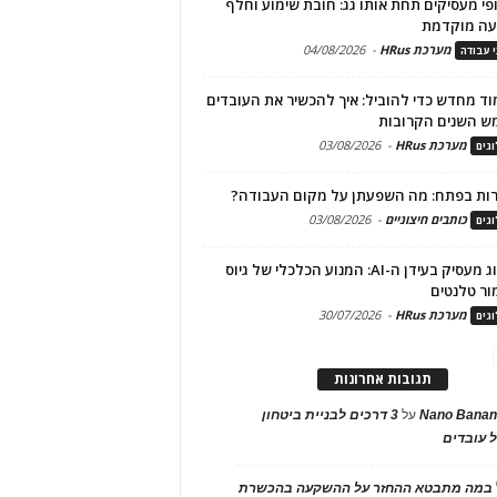
פי מעסיקים תחת אותו גג: חובת שימוע וחלף
עה מוקדמת
מערכת HRus
-
04/08/2026
י עבודה
ד מחדש כדי להוביל: איך להכשיר את העובדים
ש השנים הקרובות
מערכת HRus
-
03/08/2026
גים
ות בפתח: מה השפעתן על מקום העבודה?
כותבים חיצוניים
-
03/08/2026
גים
מיתוג מעסיק בעידן ה-AI: המנוע הכלכלי של גיוס
ור טלנטים
מערכת HRus
-
30/07/2026
גים
תגובות אחרונות
Nano Banan
על
3 דרכים לבניית ביטחון
 עובדים
במה מתבטא ההחזר על ההשקעה בהכשרת