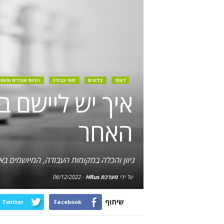
דעות
בלוגים
יחסי עבודה
זכויות עובדים ומעסי
איך יש ליישם ב
האחר
גיוון והכלה במקומות העבודה, המיושמים בא
על ידי
מערכת HRus
-
06/12/2022
שיתוף
Twitter
Facebook