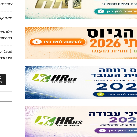
עובדים
יאנא ק
אלון פיא
בחישוב 
David
ע
העבודה 
מ
כ