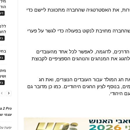
חילו
הוד
הירות, את האסטרטגיה שהחברה מתכוונת ליישם כדי
דינ
ללמו
 שהחברה מחויבת לנקוט בפעולה כדי לגשר על פערי
לחמ
בלו
 הדרכים, לדוגמה, לאפשר לכל אחד מהעובדים
בחיר
חגוג את המנהגים והנוהגים הספציפיים לקבוצת
בלו
ושימ
את חג המולד עבור העובדים הנוצרים, ואת חג
בלו
ם, בנוסף לציון החגים היהודיים. כמו כן מדובר גם
ם היהודי.
a 2 Pro
עצמי של
יפעת
על