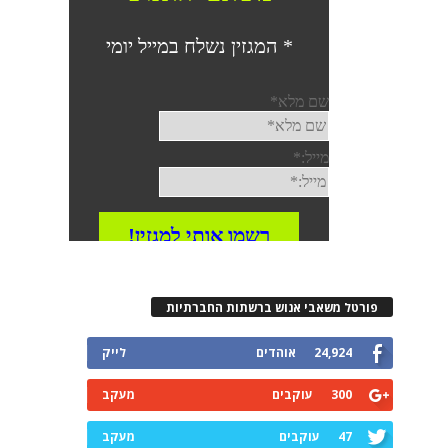
פורטל משאבי אנוש ברשתות החברתיות
24,924
אוהדים
לייק
300
עוקבים
מעקב
47
עוקבים
מעקב