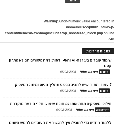
« יול
Warning
: A non-numeric value encountered in
/home/hrusco/public_html/wp-
content/themes/Newsmag/includes/wp_booster/td_block.php
on line
248
כתבות אחרונות
שימור עובדים בעידן ה-AI והאי-וודאות: למה פיטורים הם לא פתרון
קסם
מערכת HRus
-
05/08/2026
בלוגים
7 עמודי התווך שיש להציב בבסיס תהליך הגיוס ומיתוג המעסיק
מערכת HRus
-
05/08/2026
בלוגים
חילופי מעסיקים תחת אותו גג: חובת שימוע וחלף הודעה מוקדמת
מערכת HRus
-
04/08/2026
דיני עבודה
ללמוד מחדש כדי להוביל: איך להכשיר את העובדים לחמש השנים