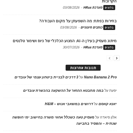
הקרובות
מערכת HRus
-
03/08/2026
בלוגים
בחירות בפתח: מה השפעתן על מקום העבודה?
כותבים חיצוניים
-
03/08/2026
בלוגים
מיתוג מעסיק בעידן ה-AI: המנוע הכלכלי של גיוס ושימור טלנטים
מערכת HRus
-
30/07/2026
בלוגים
תגובות אחרונות
Nano Banana 2 Pro
על
3 דרכים לבניית ביטחון עצמי של עובדים
יפעת
על
במה מתבטא ההחזר על ההשקעה בהכשרת עובדים
יאנא קאסם
על
דרושים במשאבי אנוש – H&M
אלון פיאדה
על
מעסיק טעה כשכלל אחוזי משרה בחישוב ימי חופשה
שנתית – והפסיד בתביעה