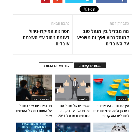
כתבה קודמת
כתבה הבאה
מה מבדיל בין מנהל טוב
חסרונות המיקרו-ניהול
למנהל גרוע ואיך זה משפיע
לעומת ניהול ע"י העצמת
על העובדים
עובדים
מאמרים קשורים
עוד מאותו הכותב
בלוגים
בלוגים
הנעת עובדים
איך לזהות מנהיג אמיתי
מאפיינים של מנהל טוב
מה האחריות שלי כמנהל
בארגון ולמה מינוי מנהיגים
מול מנהל רע בתקופה
על המחוברות של האנשים
למנהלים הוא קריטי
הנוכחית ובמבט ל-2031
שלי?