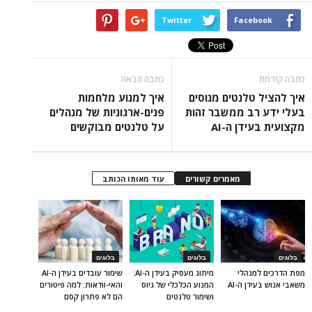
Twitter
Facebook
כתבה קודמת
כתבה הבאה
איך להציל טלנטים מנוסים
איך למנוע מלחמות
בעלי ידע רב ממשבר זהות
פנים-ארגוניות של מנהלים
מקצועית בעידן ה-AI
על טלנטים מבוקשים
מאמרים קשורים
עוד מאותו הכותב
בלוגים
בלוגים
בלוגים
מפת הדרכים למנהלי
מיתוג מעסיק בעידן ה-AI:
שימור עובדים בעידן ה-AI
משאבי אנוש בעידן ה-AI
המנוע הכלכלי של גיוס
והאי-וודאות: למה פיטורים
ושימור טלנטים
הם לא פתרון קסם