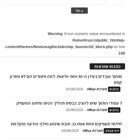
« יול
Warning
: A non-numeric value encountered in
/home/hrusco/public_html/wp-
content/themes/Newsmag/includes/wp_booster/td_block.php
on line
248
כתבות אחרונות
שימור עובדים בעידן ה-AI והאי-וודאות: למה פיטורים הם לא פתרון
קסם
מערכת HRus
-
05/08/2026
בלוגים
7 עמודי התווך שיש להציב בבסיס תהליך הגיוס ומיתוג המעסיק
מערכת HRus
-
05/08/2026
בלוגים
חילופי מעסיקים תחת אותו גג: חובת שימוע וחלף הודעה מוקדמת
מערכת HRus
-
04/08/2026
דיני עבודה