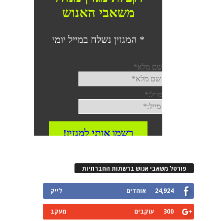
פורטל משאבי אנוש ברשתות החברתיות
24,924
אוהדים
לייק
300
עוקבים
מעקב