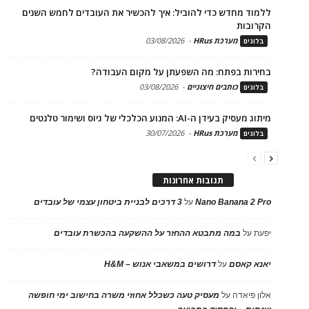
ללמוד מחדש כדי להוביל: איך להכשיר את העובדים לחמש השנים
הקרובות
מערכת HRus
-
03/08/2026
בלוגים
בחירות בפתח: מה השפעתן על מקום העבודה?
כותבים חיצוניים
-
03/08/2026
בלוגים
מיתוג מעסיק בעידן ה-AI: המנוע הכלכלי של גיוס ושימור טלנטים
מערכת HRus
-
30/07/2026
בלוגים
תגובות אחרונות
Nano Banana 2 Pro
על
3 דרכים לבניית ביטחון עצמי של עובדים
יפעת
על
במה מתבטא ההחזר על ההשקעה בהכשרת עובדים
יאנא קאסם
על
דרושים במשאבי אנוש – H&M
אלון פיאדה
על
מעסיק טעה כשכלל אחוזי משרה בחישוב ימי חופשה