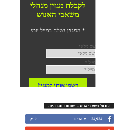
פורטל משאבי אנוש ברשתות החברתיות
24,924
אוהדים
לייק