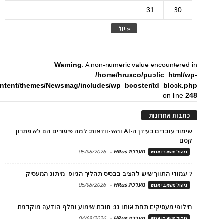
31
30
« יול
Warning
: A non-numeric value encountered in
/home/hrusco/public_html/wp-
ntent/themes/Newsmag/includes/wp_booster/td_block.php
on line
248
כתבות אחרונות
שימור עובדים בעידן ה-AI והאי-וודאות: למה פיטורים הם לא פתרון
קסם
מערכת HRus
-
05/08/2026
ניהול משאבי אנוש
7 עמודי התווך שיש להציב בבסיס תהליך הגיוס ומיתוג המעסיק
מערכת HRus
-
05/08/2026
ניהול משאבי אנוש
חילופי מעסיקים תחת אותו גג: חובת שימוע וחלף הודעה מוקדמת
מערכת HRus
-
04/08/2026
ניהול משאבי אנוש