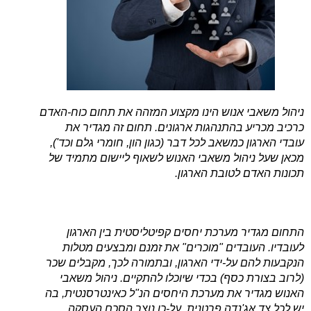
ניהול משאבי אנוש הינו מקצוע המזהה את תחום כוח-האדם
כרכיב מכריע בהתנהגות ארגונים. תחום זה מגדיר את
עובדי הארגון כמשאב לכל דבר (כגון הון, חומרי גלם וכד'),
מכאן שעל ניהול משאבי האנוש לשאוף ליישום מתמיד של
תכונות האדם לטובת הארגון.
התחום מגדיר מערכת יחסים קפיטליסטית בין הארגון
לעובדיו. העובדים "מוכרים" את זמנם ומבצעים מטלות
הנקבעות להם על-ידי הארגון, ובתמורה לכך, מקבלים שכר
(לרוב בצורת כסף) בכדי שיוכלו להתקיים. ניהול משאבי
האנוש מגדיר את מערכת היחסים הנ"ל כאינטרסנטית, בה
יש לכל צד אג'נדה פרטנית, על-כן נוצר הסכם העסקה.