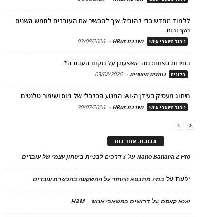
ללמוד מחדש כדי להוביל: איך להכשיר את העובדים לחמש השנים
הקרובות
מערכת HRus
-
03/08/2026
ניהול משאבי אנוש
בחירות בפתח: מה השפעתן על מקום העבודה?
כותבים חיצוניים
-
03/08/2026
בלוגים
מיתוג מעסיק בעידן ה-AI: המנוע הכלכלי של גיוס ושימור טלנטים
מערכת HRus
-
30/07/2026
ניהול משאבי אנוש
תגובות אחרונות
על
Nano Banana 2 Pro
3 דרכים לבניית ביטחון עצמי של עובדים
יפעת
על
במה מתבטא ההחזר על ההשקעה בהכשרת עובדים
על
יאנא קאסם
דרושים במשאבי אנוש – H&M