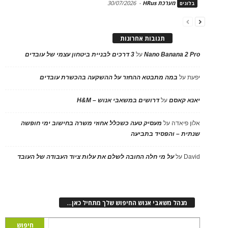
מערכת HRus
-
30/07/2026
בלוגים
תגובות אחרונות
Nano Banana 2 Pro
על
3 דרכים לבניית ביטחון עצמי של עובדים
יפעת
על
במה מתבטא ההחזר על ההשקעה בהכשרת עובדים
יאנא קאסם
על
דרושים במשאבי אנוש – H&M
אלון פיאדה
על
מעסיק טעה כשכלל אחוזי משרה בחישוב ימי חופשה
שנתית – והפסיד בתביעה
David
על
על מי חלה החובה לשלם את עלות ציוד העבודה של העובד
מנהל משאבי אנוש החיפוש שלך מתחיל כאן…