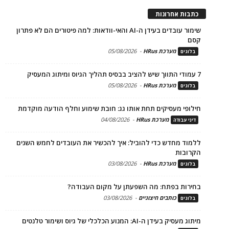
כתבות אחרונות
שימור עובדים בעידן ה-AI והאי-וודאות: למה פיטורים הם לא פתרון
קסם
מערכת HRus
-
05/08/2026
בלוגים
7 עמודי התווך שיש להציב בבסיס תהליך הגיוס ומיתוג המעסיק
מערכת HRus
-
05/08/2026
בלוגים
חילופי מעסיקים תחת אותו גג: חובת שימוע וחלף הודעה מוקדמת
מערכת HRus
-
04/08/2026
דיני עבודה
ללמוד מחדש כדי להוביל: איך להכשיר את העובדים לחמש השנים
הקרובות
מערכת HRus
-
03/08/2026
בלוגים
בחירות בפתח: מה השפעתן על מקום העבודה?
כותבים חיצוניים
-
03/08/2026
בלוגים
מיתוג מעסיק בעידן ה-AI: המנוע הכלכלי של גיוס ושימור טלנטים