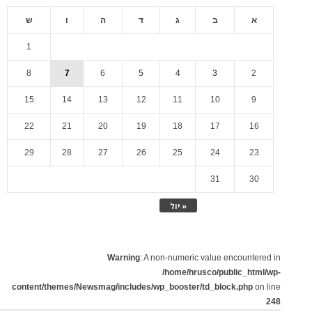
א
ב
ג
ד
ה
ו
ש
1
8
7
6
5
4
3
2
15
14
13
12
11
10
9
22
21
20
19
18
17
16
29
28
27
26
25
24
23
31
30
« יול
Warning
: A non-numeric value encountered in
/home/hrusco/public_html/wp-
content/themes/Newsmag/includes/wp_booster/td_block.php
on line
248