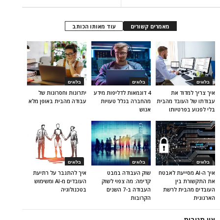
מאמרים קשורים
עוד מאותו הכותב
בלוגים
בלוגים
בלוגים
איך צריך למדוד את
4 דוגמאות לדליפות מידע
יתרונות וחסרונות של
עבודתו של העובד מהבית
מהחברה בגלל טעויות
עבודה מהבית באופן מלא
בלי לפגוע בפרטיותו
אנוש
בלוגים
בלוגים
בלוגים
איך ה-AI מסייעת לאבטח
שוק העבודה במבט
איך להתגבר על רתיעת
את התקשורת בין
קדימה: מה צפוי לשוק
העובדים מ-AI ומשימוש
העובדים מהבית לרשת
העבודה ב-7 השנים
בטכנולוגיה
הארגונית
הקרובות
אין תגובות