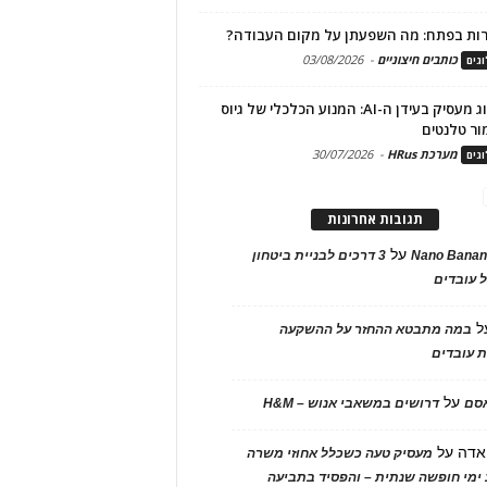
ות בפתח: מה השפעתן על מקום העבודה?
כותבים חיצוניים
-
03/08/2026
גים
מיתוג מעסיק בעידן ה-AI: המנוע הכלכלי של גיוס
ור טלנטים
מערכת HRus
-
30/07/2026
גים
תגובות אחרונות
על
Nano Banan
3 דרכים לבניית ביטחון
 עובדים
ל
במה מתבטא ההחזר על ההשקעה
 עובדים
על
אסם
דרושים במשאבי אנוש – H&M
אדה
על
מעסיק טעה כשכלל אחוזי משרה
ימי חופשה שנתית – והפסיד בתביעה