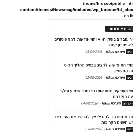
/home/hrusco/public_ht
content/themes/Newsmag/includes/wp_booster/td_blo
on l
תבות אחרונות
שימור עובדים בעידן ה-AI והאי-וודאות: למה פיטורים
א פתרון קסם
מערכת HRus
-
05/08/2026
גים
מודי התווך שיש להציב בבסיס תהליך הגיוס
וג המעסיק
מערכת HRus
-
05/08/2026
גים
פי מעסיקים תחת אותו גג: חובת שימוע וחלף
עה מוקדמת
מערכת HRus
-
04/08/2026
י עבודה
ד מחדש כדי להוביל: איך להכשיר את העובדים
ש השנים הקרובות
מערכת HRus
-
03/08/2026
גים