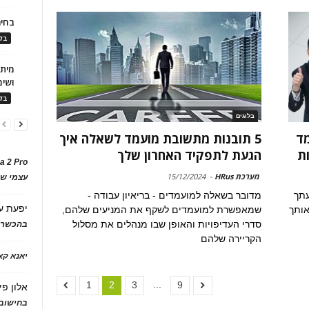
בחיר
בלו
ושימ
בלו
בלוגים
מד
5 תובנות מתשובת מועמד לשאלה איך
ת
הגעת לתפקיד האחרון שלך
a 2 Pro
מערכת HRus
-
15/12/2024
עצמי של
עתך
מדובר בשאלה למועמדים - בריאיון עבודה -
יפעת
ע
אותך
שמאפשרת למועמדים לשקף את המניעים שלהם,
סדרי העדיפויות והאופן שבו מנהלים את מסלול
בהכשרת
הקריירה שלהם
יאנא ק
...
1
2
3
9
אלון פי
בחישוב 