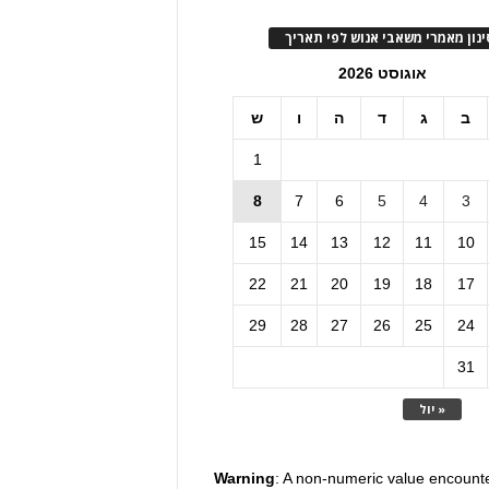
ינון מאמרי משאבי אנוש לפי תאריך
אוגוסט 2026
ב
ג
ד
ה
ו
ש
1
8
7
6
5
4
3
15
14
13
12
11
10
22
21
20
19
18
17
29
28
27
26
25
24
31
« יול
Warning
: A non-numeric value encount