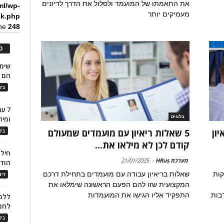
את התאמתו של המועמד ולסלול את הדרך לדיונים
ml/wp-
מעמיקים יותר
ck.php
ine
248
כ
הם ל
בלו
7 ע
בלוגים
ומית
ון
5 שאלות ריאיון עם מועמדים שמעולם
בלו
קודם לכן לא מילאו את...
חילו
מערכת HRus
-
21/01/2025
הוד
קות
שאלות בריאיון עבודה עם מועמדים בתחילת דרכם
דינ
המקצועית שזו להם הפעם הראשונה שימלאו את
בות
התפקיד אליו הגישו את המועמדות
ללמו
לחמ
בלו