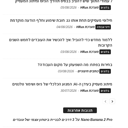
7 עמודי התווך שיש להציב בבסיס תהליך הגיוס ומיתוג המעסיק
מערכת HRus
-
05/08/2026
בלוגים
חילופי מעסיקים תחת אותו גג: חובת שימוע וחלף הודעה מוקדמת
מערכת HRus
-
04/08/2026
דיני עבודה
ללמוד מחדש כדי להוביל: איך להכשיר את העובדים לחמש השנים
הקרובות
מערכת HRus
-
03/08/2026
בלוגים
בחירות בפתח: מה השפעתן על מקום העבודה?
כותבים חיצוניים
-
03/08/2026
בלוגים
מיתוג מעסיק בעידן ה-AI: המנוע הכלכלי של גיוס ושימור טלנטים
מערכת HRus
-
30/07/2026
בלוגים
תגובות אחרונות
על
Nano Banana 2 Pro
3 דרכים לבניית ביטחון עצמי של עובדים