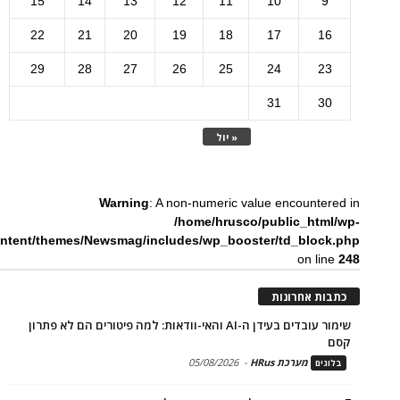
15
14
13
12
11
10
9
22
21
20
19
18
17
16
29
28
27
26
25
24
23
31
30
« יול
Warning
: A non-numeric value encountered in
/home/hrusco/public_html/wp-
ntent/themes/Newsmag/includes/wp_booster/td_block.php
on line
248
כתבות אחרונות
שימור עובדים בעידן ה-AI והאי-וודאות: למה פיטורים הם לא פתרון
קסם
מערכת HRus
-
05/08/2026
בלוגים