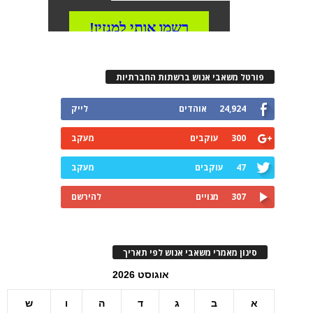
פורטל משאבי אנוש ברשתות החברתיות
24,924
אוהדים
לייק
300
עוקבים
מעקב
47
עוקבים
מעקב
307
מנויים
להירשם
סינון מאמרי משאבי אנוש לפי תאריך
אוגוסט 2026
א
ב
ג
ד
ה
ו
ש