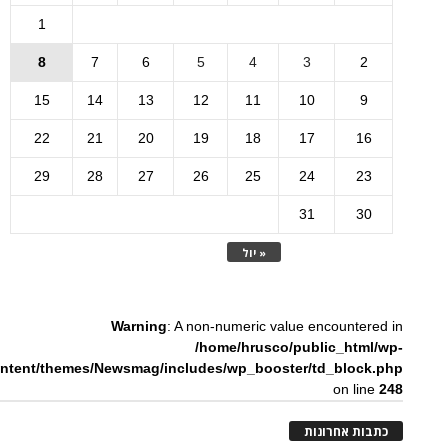
1
8
7
6
5
4
3
2
15
14
13
12
11
10
9
22
21
20
19
18
17
16
29
28
27
26
25
24
23
31
30
« יול
Warning
: A non-numeric value encountered in
/home/hrusco/public_html/wp-
ntent/themes/Newsmag/includes/wp_booster/td_block.php
on line
248
כתבות אחרונות