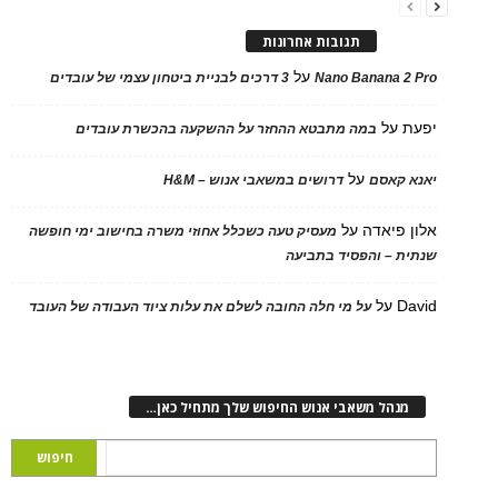
תגובות אחרונות
על
Nano Banana 2 Pro
3 דרכים לבניית ביטחון עצמי של עובדים
יפעת
על
במה מתבטא ההחזר על ההשקעה בהכשרת עובדים
על
יאנא קאסם
דרושים במשאבי אנוש – H&M
אלון פיאדה
על
מעסיק טעה כשכלל אחוזי משרה בחישוב ימי חופשה
שנתית – והפסיד בתביעה
David
על
על מי חלה החובה לשלם את עלות ציוד העבודה של העובד
מנהל משאבי אנוש החיפוש שלך מתחיל כאן…