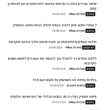
שימור עובדים בעידן ה-AI והאי-וודאות: למה פיטורים הם לא פתרון
קסם
מערכת HRus
-
05/08/2026
בלוגים
7 עמודי התווך שיש להציב בבסיס תהליך הגיוס ומיתוג המעסיק
מערכת HRus
-
05/08/2026
בלוגים
חילופי מעסיקים תחת אותו גג: חובת שימוע וחלף הודעה מוקדמת
מערכת HRus
-
04/08/2026
דיני עבודה
ללמוד מחדש כדי להוביל: איך להכשיר את העובדים לחמש השנים
הקרובות
מערכת HRus
-
03/08/2026
בלוגים
בחירות בפתח: מה השפעתן על מקום העבודה?
כותבים חיצוניים
-
03/08/2026
בלוגים
מיתוג מעסיק בעידן ה-AI: המנוע הכלכלי של גיוס ושימור טלנטים
מערכת HRus
-
30/07/2026
בלוגים