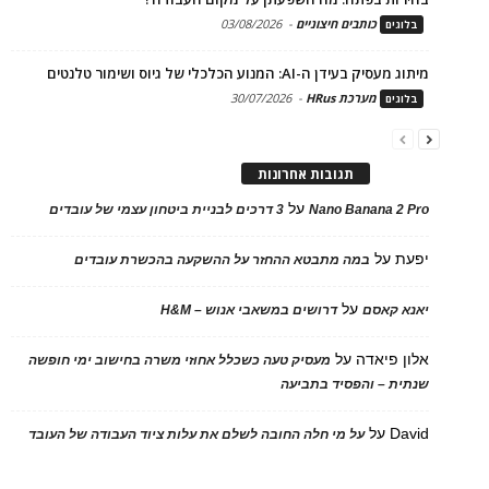
כותבים חיצוניים
-
03/08/2026
בלוגים
מיתוג מעסיק בעידן ה-AI: המנוע הכלכלי של גיוס ושימור טלנטים
מערכת HRus
-
30/07/2026
בלוגים
תגובות אחרונות
על
Nano Banana 2 Pro
3 דרכים לבניית ביטחון עצמי של עובדים
יפעת
על
במה מתבטא ההחזר על ההשקעה בהכשרת עובדים
על
יאנא קאסם
דרושים במשאבי אנוש – H&M
אלון פיאדה
על
מעסיק טעה כשכלל אחוזי משרה בחישוב ימי חופשה
שנתית – והפסיד בתביעה
David
על
על מי חלה החובה לשלם את עלות ציוד העבודה של העובד