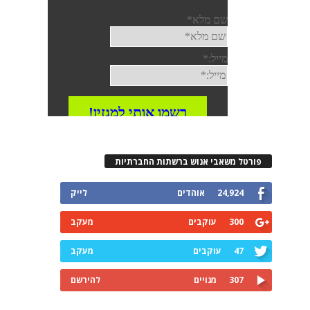
פורטל משאבי אנוש ברשתות החברתיות
24,924
אוהדים
לייק
300
עוקבים
מעקב
47
עוקבים
מעקב
307
מנויים
להירשם