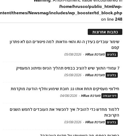
Warning
: A non-numeric value encountered in
/home/hrusco/public_html/wp-
ntent/themes/Newsmag/includes/wp_booster/td_block.php
on line
248
כתבות אחרונות
שימור עובדים בעידן ה-AI והאי-וודאות: למה פיטורים הם לא פתרון
קסם
מערכת HRus
-
05/08/2026
בלוגים
7 עמודי התווך שיש להציב בבסיס תהליך הגיוס ומיתוג המעסיק
מערכת HRus
-
05/08/2026
בלוגים
חילופי מעסיקים תחת אותו גג: חובת שימוע וחלף הודעה מוקדמת
מערכת HRus
-
04/08/2026
דיני עבודה
ללמוד מחדש כדי להוביל: איך להכשיר את העובדים לחמש השנים
הקרובות
מערכת HRus
-
03/08/2026
בלוגים
בחירות בפתח: מה השפעתן על מקום העבודה?