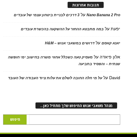
תגובות אחרונות
על
Nano Banana 2 Pro
3 דרכים לבניית ביטחון עצמי של עובדים
יפעת
על
במה מתבטא ההחזר על ההשקעה בהכשרת עובדים
על
יאנא קאסם
דרושים במשאבי אנוש – H&M
אלון פיאדה
על
מעסיק טעה כשכלל אחוזי משרה בחישוב ימי חופשה
שנתית – והפסיד בתביעה
David
על
על מי חלה החובה לשלם את עלות ציוד העבודה של העובד
מנהל משאבי אנוש החיפוש שלך מתחיל כאן…