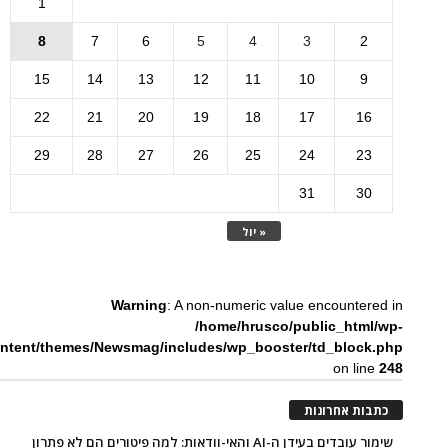
1
8
7
6
5
4
3
2
15
14
13
12
11
10
9
22
21
20
19
18
17
16
29
28
27
26
25
24
23
31
30
« יול
Warning
: A non-numeric value encountered in
/home/hrusco/public_html/wp-
ntent/themes/Newsmag/includes/wp_booster/td_block.php
on line
248
כתבות אחרונות
שימור עובדים בעידן ה-AI והאי-וודאות: למה פיטורים הם לא פתרון