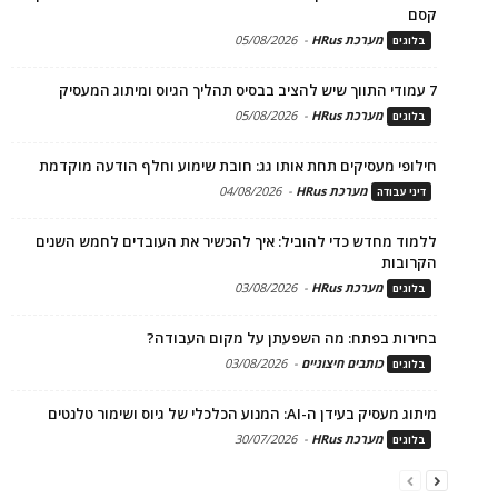
קסם
מערכת HRus
-
05/08/2026
בלוגים
7 עמודי התווך שיש להציב בבסיס תהליך הגיוס ומיתוג המעסיק
מערכת HRus
-
05/08/2026
בלוגים
חילופי מעסיקים תחת אותו גג: חובת שימוע וחלף הודעה מוקדמת
מערכת HRus
-
04/08/2026
דיני עבודה
ללמוד מחדש כדי להוביל: איך להכשיר את העובדים לחמש השנים
הקרובות
מערכת HRus
-
03/08/2026
בלוגים
בחירות בפתח: מה השפעתן על מקום העבודה?
כותבים חיצוניים
-
03/08/2026
בלוגים
מיתוג מעסיק בעידן ה-AI: המנוע הכלכלי של גיוס ושימור טלנטים
מערכת HRus
-
30/07/2026
בלוגים