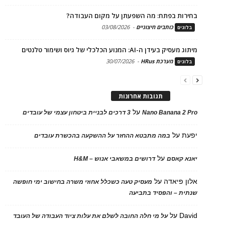
בחירות בפתח: מה השפעתן על מקום העבודה?
כותבים חיצוניים
-
03/08/2026
בלוגים
מיתוג מעסיק בעידן ה-AI: המנוע הכלכלי של גיוס ושימור טלנטים
מערכת HRus
-
30/07/2026
בלוגים
תגובות אחרונות
על
Nano Banana 2 Pro
3 דרכים לבניית ביטחון עצמי של עובדים
יפעת
על
במה מתבטא ההחזר על ההשקעה בהכשרת עובדים
על
יאנא קאסם
דרושים במשאבי אנוש – H&M
אלון פיאדה
על
מעסיק טעה כשכלל אחוזי משרה בחישוב ימי חופשה
שנתית – והפסיד בתביעה
David
על
על מי חלה החובה לשלם את עלות ציוד העבודה של העובד