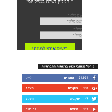
פורטל משאבי אנוש ברשתות החברתיות
24,924
אוהדים
לייק
300
עוקבים
מעקב
47
עוקבים
מעקב
307
מנויים
להירשם