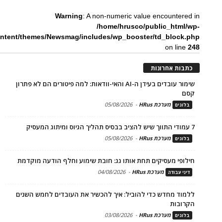
Warning
: A non-numeric value encountered in
/home/hrusco/public_html/wp-
ntent/themes/Newsmag/includes/wp_booster/td_block.php
on line
248
כתבות אחרונות
שימור עובדים בעידן ה-AI והאי-וודאות: למה פיטורים הם לא פתרון
קסם
מערכת HRus
-
05/08/2026
בלוגים
7 עמודי התווך שיש להציב בבסיס תהליך הגיוס ומיתוג המעסיק
מערכת HRus
-
05/08/2026
בלוגים
חילופי מעסיקים תחת אותו גג: חובת שימוע וחלף הודעה מוקדמת
מערכת HRus
-
04/08/2026
דיני עבודה
ללמוד מחדש כדי להוביל: איך להכשיר את העובדים לחמש השנים
הקרובות
מערכת HRus
-
03/08/2026
בלוגים