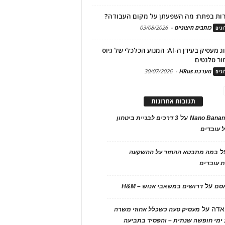
ות בפתח: מה השפעתן על מקום העבודה?
כותבים חיצוניים
-
03/08/2026
גים
מיתוג מעסיק בעידן ה-AI: המנוע הכלכלי של גיוס
ור טלנטים
מערכת HRus
-
30/07/2026
גים
תגובות אחרונות
על
Nano Banan
3 דרכים לבניית ביטחון
 עובדים
ל
במה מתבטא ההחזר על ההשקעה
 עובדים
על
אסם
דרושים במשאבי אנוש – H&M
אדה
על
מעסיק טעה כשכלל אחוזי משרה
ימי חופשה שנתית – והפסיד בתביעה