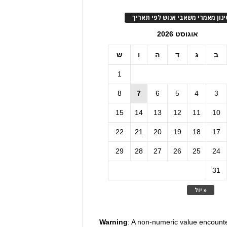
ינון מאמרי משאבי אנוש לפי תאריך
אוגוסט 2026
ב
ג
ד
ה
ו
ש
1
8
7
6
5
4
3
15
14
13
12
11
10
22
21
20
19
18
17
29
28
27
26
25
24
31
« יול
Warning
: A non-numeric value encount