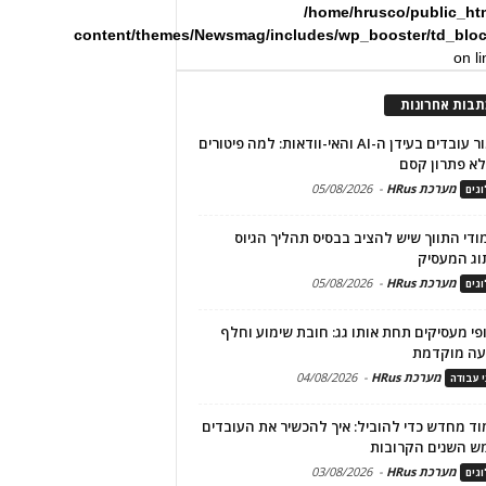
/home/hrusco/public_ht
content/themes/Newsmag/includes/wp_booster/td_blo
on l
תבות אחרונות
שימור עובדים בעידן ה-AI והאי-וודאות: למה פיטורים
א פתרון קסם
מערכת HRus
-
05/08/2026
גים
מודי התווך שיש להציב בבסיס תהליך הגיוס
וג המעסיק
מערכת HRus
-
05/08/2026
גים
פי מעסיקים תחת אותו גג: חובת שימוע וחלף
עה מוקדמת
מערכת HRus
-
04/08/2026
י עבודה
ד מחדש כדי להוביל: איך להכשיר את העובדים
ש השנים הקרובות
מערכת HRus
-
03/08/2026
גים