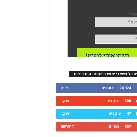
ורטל משאבי אנוש ברשתות החברתיות
24,924
אוהדים
לייק
300
עוקבים
מעקב
47
עוקבים
מעקב
307
מנויים
להירשם