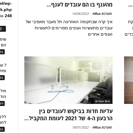
ml/wp-
.
מהענף בו הם עובדים לענף...
ck.php
מערכת HRus
-
14/06/2023
ine
248
קת
איך קרה שבתקופה האחרונה חל מעבר מאסיבי של
עובדים מתעשיות וענפים מסויימים לתעשיות
כ
דים
וענפים אחרים
הם ל
בלו
7 ע
ומית
בלו
חילו
הוד
גיוס עובדים
דינ
עליות חדות בביקוש לעובדים בין
ללמו
הרבעון ה-4 של 2021 לעומת המקביל...
לחמ
מערכת HRus
-
18/01/2022
בלו