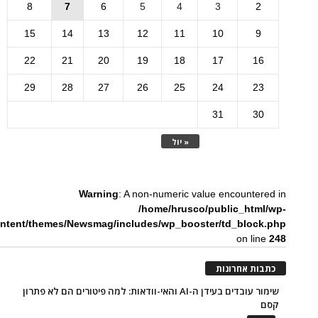
8
7
6
5
4
3
2
15
14
13
12
11
10
9
22
21
20
19
18
17
16
29
28
27
26
25
24
23
31
30
« יול
Warning
: A non-numeric value encountered in
/home/hrusco/public_html/wp-
ntent/themes/Newsmag/includes/wp_booster/td_block.php
on line
248
כתבות אחרונות
שימור עובדים בעידן ה-AI והאי-וודאות: למה פיטורים הם לא פתרון
קסם