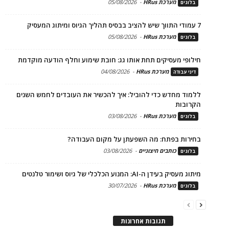
מערכת HRus
-
05/08/2026
בלוגים
7 עמודי התווך שיש להציב בבסיס תהליך הגיוס ומיתוג המעסיק
מערכת HRus
-
05/08/2026
בלוגים
חילופי מעסיקים תחת אותו גג: חובת שימוע וחלף הודעה מוקדמת
מערכת HRus
-
04/08/2026
דיני עבודה
ללמוד מחדש כדי להוביל: איך להכשיר את העובדים לחמש השנים
הקרובות
מערכת HRus
-
03/08/2026
בלוגים
בחירות בפתח: מה השפעתן על מקום העבודה?
כותבים חיצוניים
-
03/08/2026
בלוגים
מיתוג מעסיק בעידן ה-AI: המנוע הכלכלי של גיוס ושימור טלנטים
מערכת HRus
-
30/07/2026
בלוגים
תגובות אחרונות