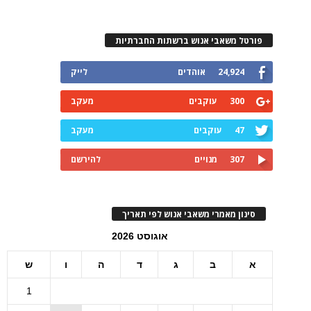
פורטל משאבי אנוש ברשתות החברתיות
24,924
אוהדים
לייק
300
עוקבים
מעקב
47
עוקבים
מעקב
307
מנויים
להירשם
סינון מאמרי משאבי אנוש לפי תאריך
אוגוסט 2026
א
ב
ג
ד
ה
ו
ש
1