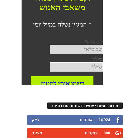
פורטל משאבי אנוש ברשתות החברתיות
24,924
אוהדים
לייק
300
עוקבים
מעקב