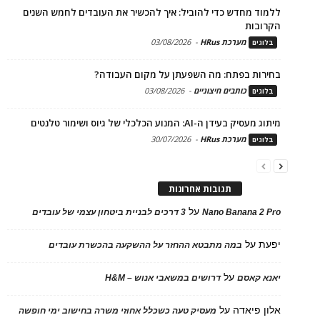
ללמוד מחדש כדי להוביל: איך להכשיר את העובדים לחמש השנים
הקרובות
מערכת HRus
-
03/08/2026
בלוגים
בחירות בפתח: מה השפעתן על מקום העבודה?
כותבים חיצוניים
-
03/08/2026
בלוגים
מיתוג מעסיק בעידן ה-AI: המנוע הכלכלי של גיוס ושימור טלנטים
מערכת HRus
-
30/07/2026
בלוגים
תגובות אחרונות
על
Nano Banana 2 Pro
3 דרכים לבניית ביטחון עצמי של עובדים
יפעת
על
במה מתבטא ההחזר על ההשקעה בהכשרת עובדים
על
יאנא קאסם
דרושים במשאבי אנוש – H&M
אלון פיאדה
על
מעסיק טעה כשכלל אחוזי משרה בחישוב ימי חופשה