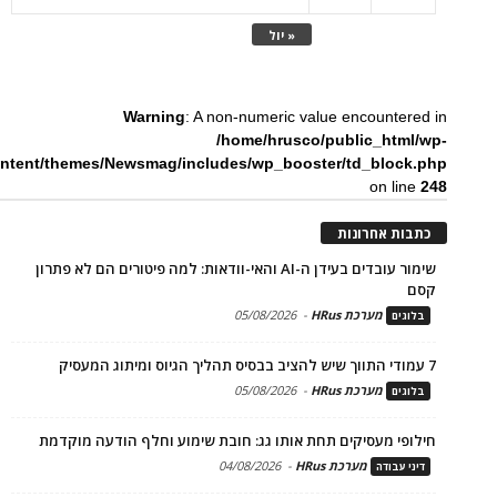
« יול
Warning
: A non-numeric value encountered in
/home/hrusco/public_html/wp-
ntent/themes/Newsmag/includes/wp_booster/td_block.php
on line
248
כתבות אחרונות
שימור עובדים בעידן ה-AI והאי-וודאות: למה פיטורים הם לא פתרון
קסם
מערכת HRus
-
05/08/2026
בלוגים
7 עמודי התווך שיש להציב בבסיס תהליך הגיוס ומיתוג המעסיק
מערכת HRus
-
05/08/2026
בלוגים
חילופי מעסיקים תחת אותו גג: חובת שימוע וחלף הודעה מוקדמת
מערכת HRus
-
04/08/2026
דיני עבודה