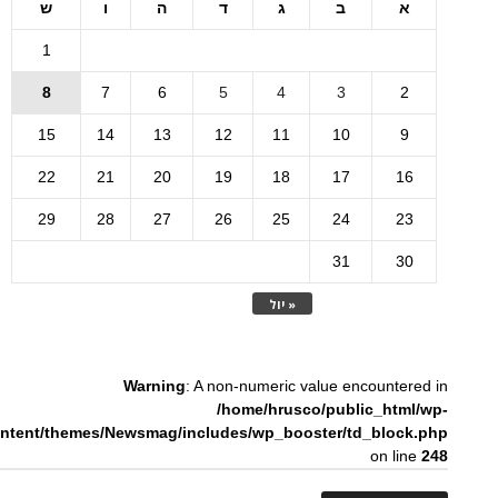
א
ב
ג
ד
ה
ו
ש
1
8
7
6
5
4
3
2
15
14
13
12
11
10
9
22
21
20
19
18
17
16
29
28
27
26
25
24
23
31
30
« יול
Warning
: A non-numeric value encountered in
/home/hrusco/public_html/wp-
ntent/themes/Newsmag/includes/wp_booster/td_block.php
on line
248