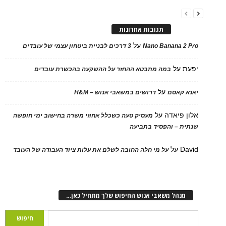
תגובות אחרונות
על
Nano Banana 2 Pro
3 דרכים לבניית ביטחון עצמי של עובדים
יפעת
על
במה מתבטא ההחזר על ההשקעה בהכשרת עובדים
על
יאנא קאסם
דרושים במשאבי אנוש – H&M
אלון פיאדה
על
מעסיק טעה כשכלל אחוזי משרה בחישוב ימי חופשה
שנתית – והפסיד בתביעה
David
על
על מי חלה החובה לשלם את עלות ציוד העבודה של העובד
מנהל משאבי אנוש החיפוש שלך מתחיל כאן…