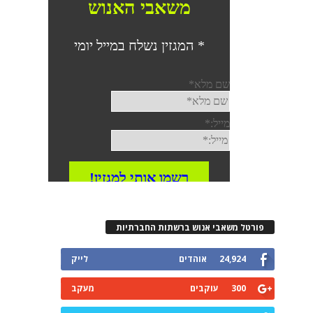
פורטל משאבי אנוש ברשתות החברתיות
24,924
אוהדים
לייק
300
עוקבים
מעקב