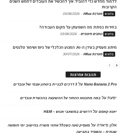
ללמוד מחדש כדי להוביל: איך להכשיר את העובדים לחמש השנים
הקרובות
מערכת HRus
-
03/08/2026
בלוגים
בחירות בפתח: מה השפעתן על מקום העבודה?
כותבים חיצוניים
-
03/08/2026
בלוגים
מיתוג מעסיק בעידן ה-AI: המנוע הכלכלי של גיוס ושימור טלנטים
מערכת HRus
-
30/07/2026
בלוגים
תגובות אחרונות
על
Nano Banana 2 Pro
3 דרכים לבניית ביטחון עצמי של עובדים
יפעת
על
במה מתבטא ההחזר על ההשקעה בהכשרת עובדים
על
יאנא קאסם
דרושים במשאבי אנוש – H&M
אלון פיאדה
על
מעסיק טעה כשכלל אחוזי משרה בחישוב ימי חופשה
שנתית – והפסיד בתביעה