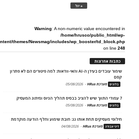
« יול
Warning
: A non-numeric value encountered in
/home/hrusco/public_html/wp-
ntent/themes/Newsmag/includes/wp_booster/td_block.php
on line
248
כתבות אחרונות
שימור עובדים בעידן ה-AI והאי-וודאות: למה פיטורים הם לא פתרון
קסם
מערכת HRus
-
05/08/2026
בלוגים
7 עמודי התווך שיש להציב בבסיס תהליך הגיוס ומיתוג המעסיק
מערכת HRus
-
05/08/2026
בלוגים
חילופי מעסיקים תחת אותו גג: חובת שימוע וחלף הודעה מוקדמת
מערכת HRus
-
04/08/2026
דיני עבודה