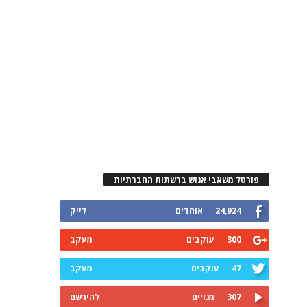
פורטל משאבי אנוש ברשתות החברתיות
24,924
אוהדים
לייק
300
עוקבים
מעקב
47
עוקבים
מעקב
307
מנויים
להירשם