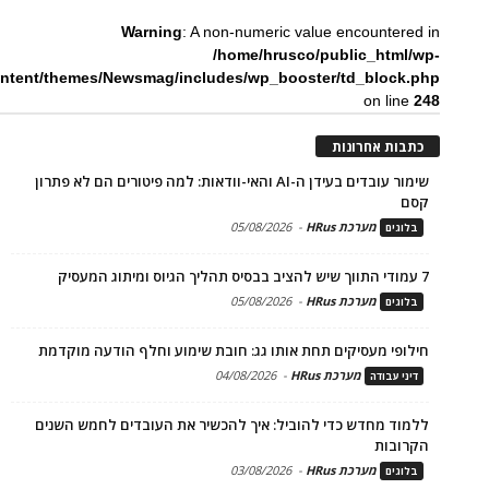
Warning
: A non-numeric value encountered in
/home/hrusco/public_html/wp-
ntent/themes/Newsmag/includes/wp_booster/td_block.php
on line
248
כתבות אחרונות
שימור עובדים בעידן ה-AI והאי-וודאות: למה פיטורים הם לא פתרון
קסם
מערכת HRus
-
05/08/2026
בלוגים
7 עמודי התווך שיש להציב בבסיס תהליך הגיוס ומיתוג המעסיק
מערכת HRus
-
05/08/2026
בלוגים
חילופי מעסיקים תחת אותו גג: חובת שימוע וחלף הודעה מוקדמת
מערכת HRus
-
04/08/2026
דיני עבודה
ללמוד מחדש כדי להוביל: איך להכשיר את העובדים לחמש השנים
הקרובות
מערכת HRus
-
03/08/2026
בלוגים