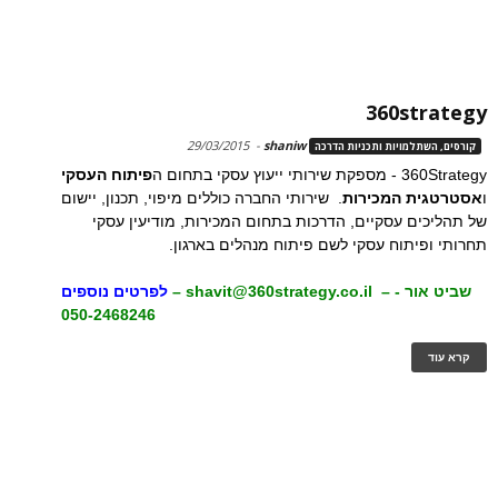
360strategy
29/03/2015
-
shaniw
קורסים, השתלמויות ותכניות הדרכה
360Strategy - מספקת שירותי ייעוץ עסקי בתחום ה
פיתוח העסקי
ו
אסטרטגית המכירות
. שירותי החברה כוללים מיפוי, תכנון, יישום
של תהליכים עסקיים, הדרכות בתחום המכירות, מודיעין עסקי
תחרותי ופיתוח עסקי לשם פיתוח מנהלים בארגון.
שביט אור -
–
shavit@360strategy.co.il
–
לפרטים נוספים
050-2468246
קרא עוד