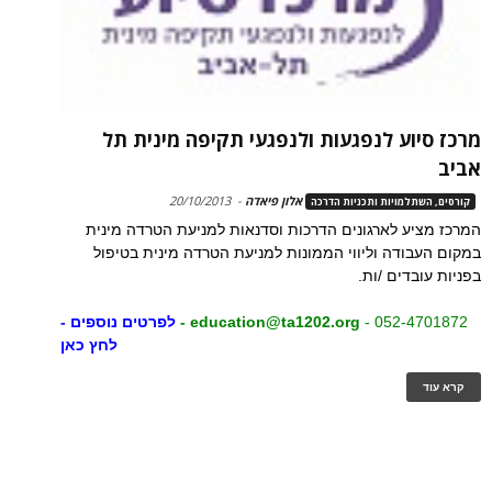
מרכז סיוע לנפגעות ולנפגעי תקיפה מינית תל
אביב
אלון פיאדה
-
20/10/2013
קורסים, השתלמויות ותכניות הדרכה
המרכז מציע לארגונים הדרכות וסדנאות למניעת הטרדה מינית
במקום העבודה וליווי הממונות למניעת הטרדה מינית בטיפול
בפניות עובדים /ות.
052-4701872 -
education@ta1202.org -
לפרטים נוספים -
לחץ כאן
קרא עוד