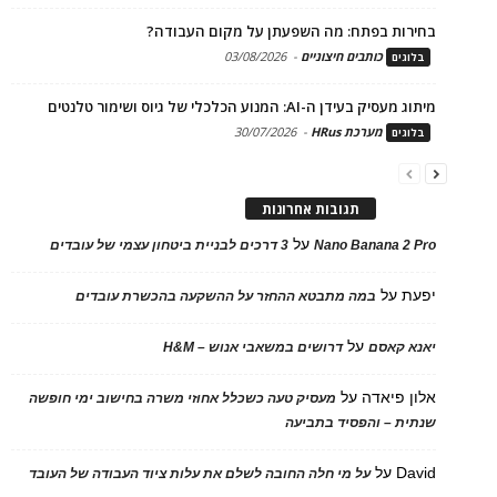
בחירות בפתח: מה השפעתן על מקום העבודה?
כותבים חיצוניים
-
03/08/2026
בלוגים
מיתוג מעסיק בעידן ה-AI: המנוע הכלכלי של גיוס ושימור טלנטים
מערכת HRus
-
30/07/2026
בלוגים
תגובות אחרונות
על
Nano Banana 2 Pro
3 דרכים לבניית ביטחון עצמי של עובדים
יפעת
על
במה מתבטא ההחזר על ההשקעה בהכשרת עובדים
על
יאנא קאסם
דרושים במשאבי אנוש – H&M
אלון פיאדה
על
מעסיק טעה כשכלל אחוזי משרה בחישוב ימי חופשה
שנתית – והפסיד בתביעה
David
על
על מי חלה החובה לשלם את עלות ציוד העבודה של העובד