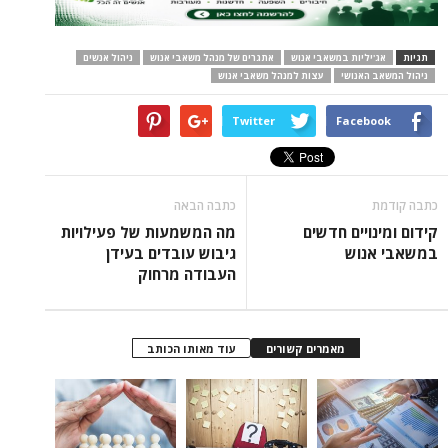
תגיות
אג'יליות במשאבי אנוש
אתגרים של מנהל משאבי אנוש
ניהול אנשים
ניהול המשאב האנושי
עצות למנהל משאבי אנוש
Twitter
Facebook
כתבה קודמת
כתבה הבאה
קידום ומינויים חדשים
מה המשמעות של פעילויות
במשאבי אנוש
גיבוש עובדים בעידן
העבודה מרחוק
מאמרים קשורים
עוד מאותו הכותב