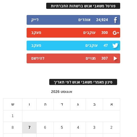
פורטל משאבי אנוש ברשתות החברתיות
24,924
אוהדים
לייק
300
עוקבים
מעקב
47
עוקבים
מעקב
307
מנויים
להירשם
סינון מאמרי משאבי אנוש לפי תאריך
אוגוסט 2026
א
ב
ג
ד
ה
ו
ש
1
8
7
6
5
4
3
2