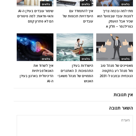
בלוגים
בלוגים
בלוגים
מתי למה ובכמה צריך
איך להתמודד עם
שימור עובדים בעידן ה-AI
לפצות עובד שבפועל הוא
היעדרויות תכופות של
והאי-וודאות: למה פיטורים
שכיר אבל הועסק
עובדים
הם לא פתרון קסם
כפרילנסר – חלק א
בלוגים
בלוגים
בלוגים
מאפיינים של מנהל טוב
הישרדות בעידן
איך לשרוד את
מול מנהל רע בתקופה
התהפוכות: 3 האתגרים
האנאלפביתיוּת
הנוכחית ובמבט ל-2031
הסמויים של מנהל משאבי
הדיגיטלית בארגון בעידן
האנוש
ה-AI
אין תגובות
השאר תגובה