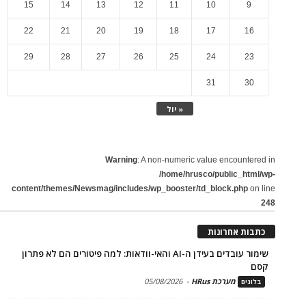
15
14
13
12
11
10
9
22
21
20
19
18
17
16
29
28
27
26
25
24
23
31
30
« יול
Warning
: A non-numeric value encountered in
/home/hrusco/public_html/wp-
content/themes/Newsmag/includes/wp_booster/td_block.php
on line
248
כתבות אחרונות
שימור עובדים בעידן ה-AI והאי-וודאות: למה פיטורים הם לא פתרון
קסם
מערכת HRus
-
05/08/2026
בלוגים