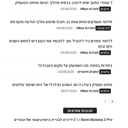
7 עמודי התווך שיש להציב בבסיס תהליך הגיוס ומיתוג המעסיק
מערכת HRus
-
05/08/2026
בלוגים
חילופי מעסיקים תחת אותו גג: חובת שימוע וחלף הודעה מוקדמת
מערכת HRus
-
04/08/2026
דיני עבודה
ללמוד מחדש כדי להוביל: איך להכשיר את העובדים לחמש השנים
הקרובות
מערכת HRus
-
03/08/2026
בלוגים
בחירות בפתח: מה השפעתן על מקום העבודה?
כותבים חיצוניים
-
03/08/2026
בלוגים
מיתוג מעסיק בעידן ה-AI: המנוע הכלכלי של גיוס ושימור טלנטים
מערכת HRus
-
30/07/2026
בלוגים
תגובות אחרונות
Nano Banana 2 Pro
על
3 דרכים לבניית ביטחון עצמי של עובדים