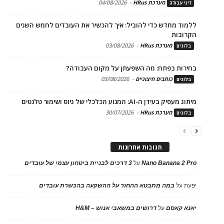
מערכת HRus
-
04/08/2026
דיני עבודה
ללמוד מחדש כדי להוביל: איך להכשיר את העובדים לחמש השנים
הקרובות
מערכת HRus
-
03/08/2026
בלוגים
בחירות בפתח: מה השפעתן על מקום העבודה?
כותבים חיצוניים
-
03/08/2026
בלוגים
מיתוג מעסיק בעידן ה-AI: המנוע הכלכלי של גיוס ושימור טלנטים
מערכת HRus
-
30/07/2026
בלוגים
תגובות אחרונות
Nano Banana 2 Pro
על
3 דרכים לבניית ביטחון עצמי של עובדים
יפעת
על
במה מתבטא ההחזר על ההשקעה בהכשרת עובדים
יאנא קאסם
על
דרושים במשאבי אנוש – H&M