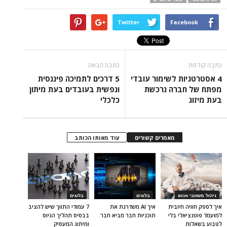
Twitter
Facebook
כתבה קודמת
כתבה הבאה
4 אסטרטגיות לשימור עובדי
5 דרכים לתמיכה פיננסית
מפתח של חברה נרכשת
ונפשית בעובדים בעת מיתון
בעת מיזוג
כלכלי
מאמרים קשורים
עוד מאותו הכותב
ניהול משאבי אנוש
בלוגים
בלוגים
איך לספק חוויה חיובית
איך AI משדרגת את
7 עמודי התווך שיש להציב
למועמד פוטנציאלי בלי
תוכניות חבר מביא חבר
בבסיס תהליך הגיוס
לטבוע בשאלות
ומיתוג המעסיק