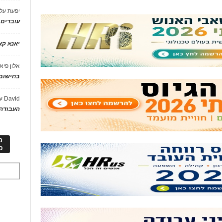
יפעת
על
עובדים
יאנא ק
אלון פיא
בחישוב 
David
ע
העבודה 
מ
כ