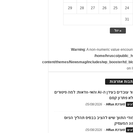
29
28
27
26
25
24
31
« יול
Warning
: A non-numeric value encoun
/home/hrusco/public_h
content/themes/Newsmag/includes/wp_booster/td_bl
on 
תבות אחרונות
שימור עובדים בעידן ה-AI והאי-וודאות: למה פיטורים
א פתרון קסם
מערכת HRus
-
05/08/2026
גים
מודי התווך שיש להציב בבסיס תהליך הגיוס
וג המעסיק
מערכת HRus
-
05/08/2026
גים