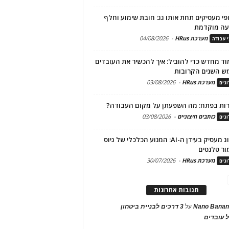
פי מעסיקים תחת אותו גג: חובת שימוע וחלף
עה מוקדמת
מערכת HRus
-
04/08/2026
י עבודה
ד מחדש כדי להוביל: איך להכשיר את העובדים
ש השנים הקרובות
מערכת HRus
-
03/08/2026
גים
ות בפתח: מה השפעתן על מקום העבודה?
כותבים חיצוניים
-
03/08/2026
גים
מיתוג מעסיק בעידן ה-AI: המנוע הכלכלי של גיוס
ור טלנטים
מערכת HRus
-
30/07/2026
גים
תגובות אחרונות
Nano Banan
על
3 דרכים לבניית ביטחון
 עובדים