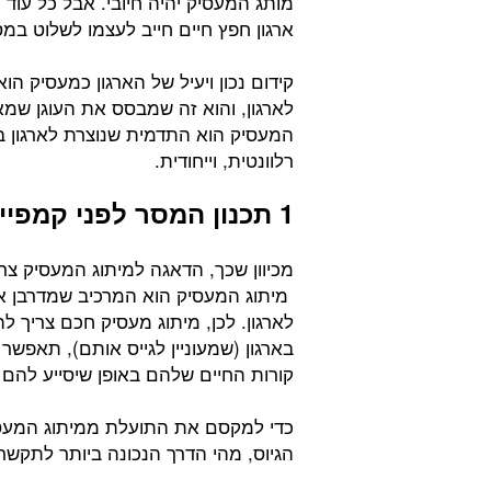
מותג המעסיק יהיה חיובי. אבל כל עוד 
ארגון חפץ חיים חייב לעצמו לשלוט במ
קידום נכון ויעיל של הארגון כמעסיק 
לארגון, והוא זה שמבסס את העוגן שמא
המעסיק הוא התדמית שנוצרת לארגון ב
רלוונטית, וייחודית.
1 תכנון המסר לפני קמפיין הגיוס
מכיוון שכך, הדאגה למיתוג המעסיק צר
מיתוג המעסיק הוא המרכיב שמדרבן א
לארגון. לכן, מיתוג מעסיק חכם צריך 
בארגון (שמעוניין לגייס אותם), תאפש
קורות החיים שלהם באופן שיסייע להם
כדי למקסם את התועלת ממיתוג המעסיק,
הגיוס, מהי הדרך הנכונה ביותר לתקשר