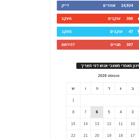
24,924
אוהדים
לייק
300
עוקבים
מעקב
47
עוקבים
מעקב
307
מנויים
להירשם
ינון מאמרי משאבי אנוש לפי תאריך
אוגוסט 2026
ב
ג
ד
ה
ו
ש
1
8
7
6
5
4
3
15
14
13
12
11
10
22
21
20
19
18
17