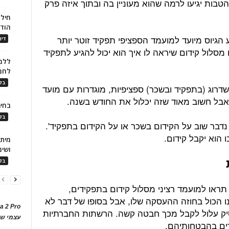
בות יגיעו לרמה שהוא מעוניין בה ובתוך איזה פרק
חילו
הוד
ע הגיוס מיועד למועמד הספציפי תפקיד זוטר יותר
דינ
 מסלול קידום שיראה לו איך הוא יכול להגיע לתפקיד
ללמו
לחמ
בלו
שדרוג (בתפקיד ובשכר) ספציפיות, מוגדרות עם מועד
, אבל חשוב מאוד שזה יכלול את החודש בשנה.
בחיר
בלו
 נדבר שוב על הקידום בשכר או על הקידום בתפקיד'.
 הוא יקבל קידום.
ושימ
בלו
תראו למועמד רציני מסלול קידום בתפקידים,
 הכול בחוזה ההעסקה שלו, אבל בסופו של דבר לא
a 2 Pro
יק עלול לקבל מכך חבטה קשה. הרשתות החברתיות
עצמי של
דים בהבטחותיהם.