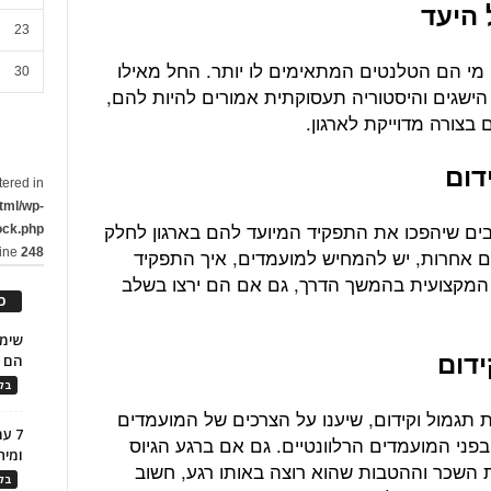
23
 מי הם הטלנטים המתאימים לו יותר. החל מאילו
30
ו הישגים והיסטוריה תעסוקתית אמורים להיות להם,
 בצורה מדוייקת לארגון.
tered in
tml/wp-
ים שיהפכו את התפקיד המיועד להם בארגון לחלק
ock.php
ם אחרות, יש להמחיש למועמדים, איך התפקיד
line
248
 המקצועית בהמשך הדרך, גם אם הם ירצו בשלב
כ
הם ל
בלו
ת תגמול וקידום, שיענו על הצרכים של המועמדים
7 ע
פני המועמדים הרלוונטיים. גם אם ברגע הגיוס
ומית
ת השכר וההטבות שהוא רוצה באותו רגע, חשוב
בלו